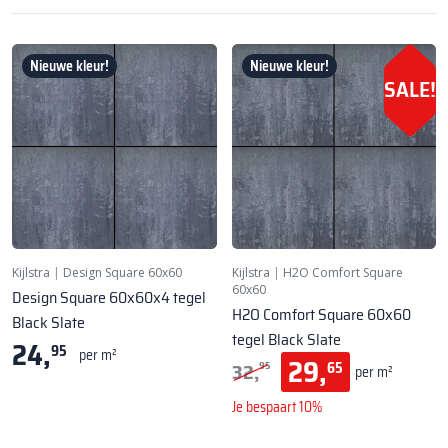
Nieuwe kleur!
Nieuwe kleur!
SALE!
Kijlstra
|
Design Square 60x60
Kijlstra
|
H2O Comfort Square
60x60
Design Square 60x60x4 tegel
H2O Comfort Square 60x60
Black Slate
tegel Black Slate
24,
95
per m²
29,
32,
65
95
per m²
Je bespaart 10%