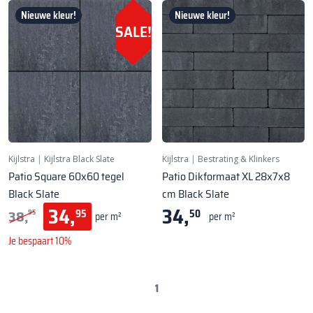
Nieuwe kleur!
Nieuwe kleur!
SALE!
Kijlstra
|
Kijlstra Black Slate
Kijlstra
|
Bestrating & Klinkers
Patio Square 60x60 tegel
Patio Dikformaat XL 28x7x8
Black Slate
cm Black Slate
34,
34,
38,
95
50
95
per m²
per m²
Je bespaart 10%
1