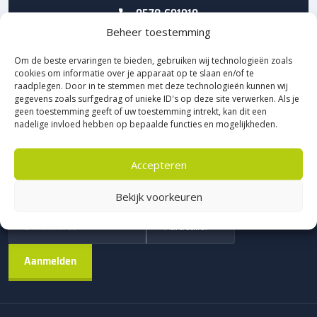
0578-691910
Beheer toestemming
ff met ons appen? Kan ook!
Om de beste ervaringen te bieden, gebruiken wij technologieën zoals
cookies om informatie over je apparaat op te slaan en/of te
raadplegen. Door in te stemmen met deze technologieën kunnen wij
gegevens zoals surfgedrag of unieke ID's op deze site verwerken. Als je
geen toestemming geeft of uw toestemming intrekt, kan dit een
Schrijf je in voor onze nieuwsbrief en maak
nadelige invloed hebben op bepaalde functies en mogelijkheden.
automatisch kans
Accepteren
Word VIP en ontdek als eerste de nieuwste inspiratie, slimme
onderhoudstips en exclusieve acties
Bekijk voorkeuren