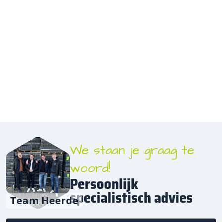
We staan je graag te
woord!
Persoonlijk
specialistisch advies
Team Heerde