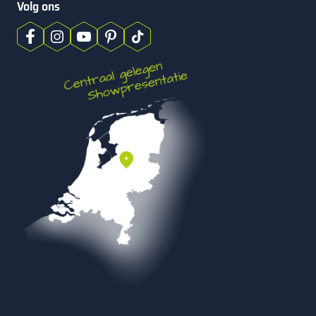
Volg ons
kleiner vlak vaak net wat strakker ogen.
Sommige mensen denken dat een tegel van 60×60 cm alleen
mooi is op een grote oprit. In de praktijk werkt dat anders.
Omdat je met grotere tegels minder voegen ziet, oogt het
geheel vaak rustiger. Zeker bij een rechte oprit of een
voorterrein met weinig onderbrekingen komt dat goed uit. Je
voorkomt een druk patroon en houdt de aandacht op de
woning en de entree.
Op grotere oppervlaktes werkt 60×60 cm om dezelfde reden
goed. Je krijgt een royaal legbeeld dat stevig en verzorgd
aanvoelt. Daardoor is oprit tegels 60x60x8 een populair
formaat voor kleine én grote oppervlaktes. Zoek je een nog
strakker effect, kijk dan ook eens bij
betontegels zonder
facet
. Wil je juist binnen dezelfde maat vergelijken, dan is
betontegels 60×60 cm
een logische vervolgstap.
Oprit tegels 60x60x8 of gewone 60×60