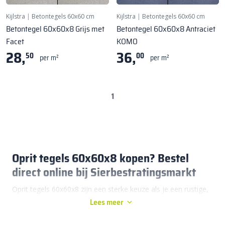
Kijlstra
|
Betontegels 60x60 cm
Kijlstra
|
Betontegels 60x60 cm
Betontegel 60x60x8 Grijs met
Betontegel 60x60x8 Antraciet
Facet
KOMO
28,
36,
50
00
per m²
per m²
1
Oprit tegels 60x60x8 kopen? Bestel
direct online bij Sierbestratingsmarkt
Oprit tegels 60x60x8 zijn een sterke keuze als je een rustige,
Lees meer
stevige basis wilt aanleggen voor een oprit die iedere dag
gebruikt wordt. Bij
Sierbestratingsmarkt
bestel je oprit tegels