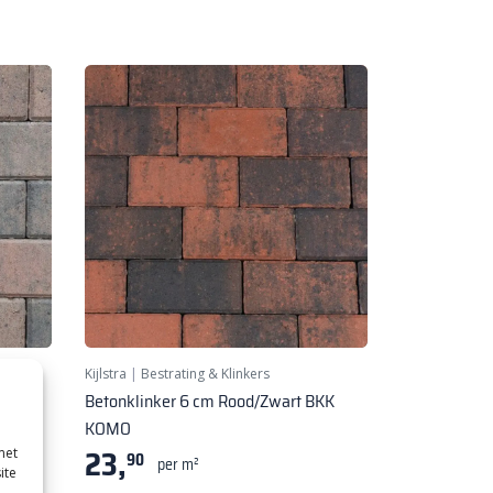
ting
Kijlstra
|
Bestrating & Klinkers
BKK
Betonklinker 6 cm Rood/Zwart BKK
KOMO
23,
met
90
per m²
ite