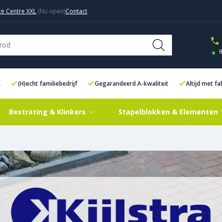
ce Centre XXL
Contact
B
L
(H)echt familiebedrijf
Gegarandeerd A-kwaliteit
Altijd met f
Bestrating & Klinkers
Stapelblokken & Elementen