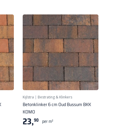
Kijlstra
|
Bestrating & Klinkers
K
Betonklinker 6 cm Oud Bussum BKK
KOMO
23,
90
per m²