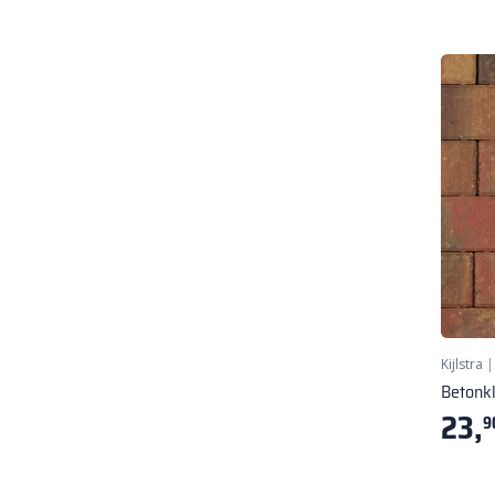
Kijlstra
Betonk
23,
9