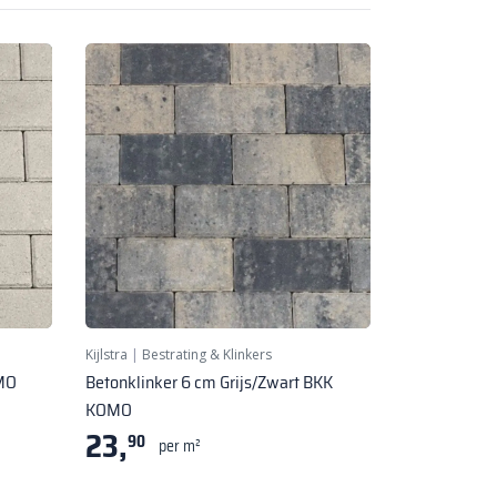
Kijlstra
|
Bestrating & Klinkers
OMO
Betonklinker 6 cm Grijs/Zwart BKK
KOMO
23,
90
per m²