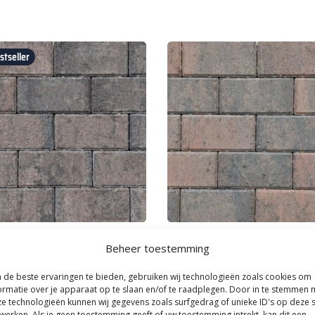
tseller
|
Bestrating & Klinkers
Kijlstra
|
Best verkochte Oprit bestra
Beheer toestemming
linker 6 cm Oud Drachten BKK
Betonklinker 6 cm Oud Emmen 
KOMO
de beste ervaringen te bieden, gebruiken wij technologieën zoals cookies om
23,
ormatie over je apparaat op te slaan en/of te raadplegen. Door in te stemmen 
0
90
per m²
per m²
e technologieën kunnen wij gegevens zoals surfgedrag of unieke ID's op deze s
werken. Als je geen toestemming geeft of uw toestemming intrekt, kan dit een