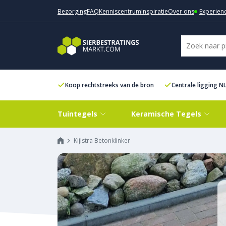
Bezorging
FAQ
Kenniscentrum
Inspiratie
Over ons
Experien
Koop rechtstreeks van de bron
Centrale ligging N
Tuintegels
Keramische Tegels
Kijlstra Betonklinker