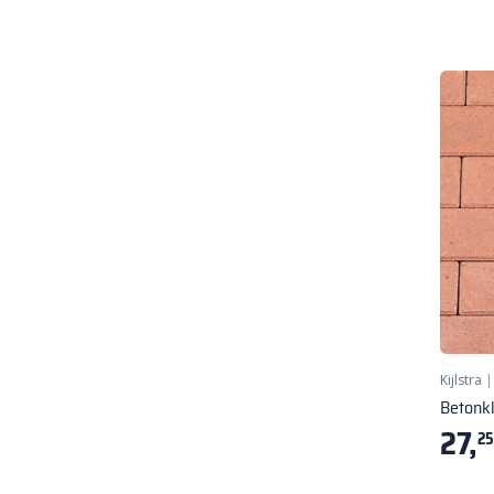
Kijlstra
Betonk
27,
25