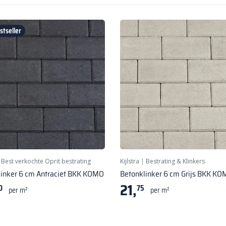
tseller
|
Best verkochte Oprit bestrating
Kijlstra
|
Bestrating & Klinkers
linker 6 cm Antraciet BKK KOMO
Betonklinker 6 cm Grijs BKK K
21,
0
75
per m²
per m²