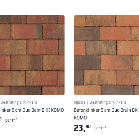
|
Bestrating & Klinkers
Kijlstra
|
Bestrating & Klinkers
linker 6 cm Oud Bont BKK KOMO
Betonklinker 6 cm Oud Bruin BK
KOMO
0
per m²
23,
90
per m²