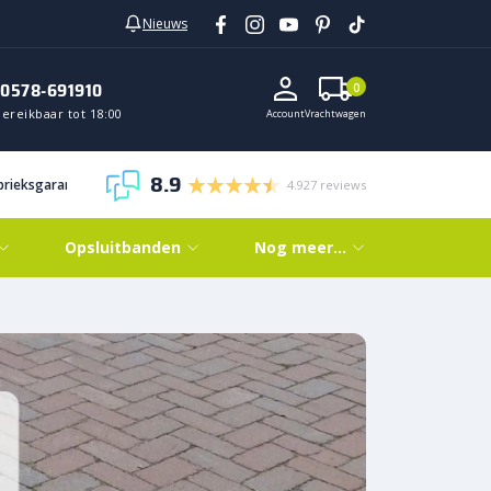
Nieuws
0578-691910
0
ereikbaar tot 18:00
Account
Vrachtwagen
8.9
abrieksgarantie
4.927 reviews
Opsluitbanden
Nog meer…