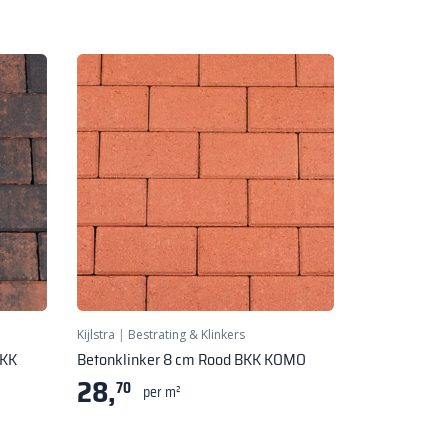
Kijlstra
|
Bestrating & Klinkers
BKK
Betonklinker 8 cm Rood BKK KOMO
28,
70
per m²