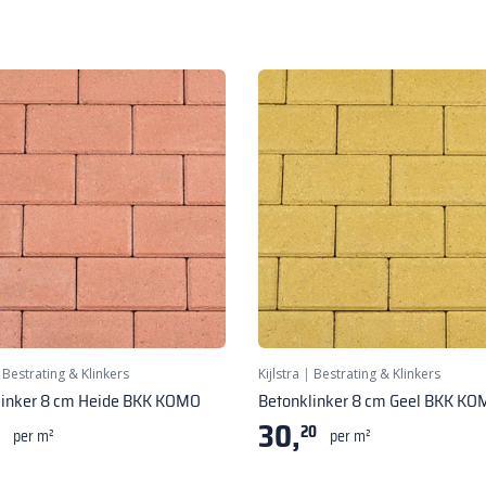
|
Bestrating & Klinkers
Kijlstra
|
Bestrating & Klinkers
linker 8 cm Heide BKK KOMO
Betonklinker 8 cm Geel BKK K
30,
20
per m²
per m²