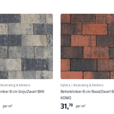
|
Bestrating & Klinkers
Kijlstra
|
Bestrating & Klinkers
inker 8 cm Grijs/Zwart BKK
Betonklinker 8 cm Rood/Zwart 
KOMO
31,
70
per m²
per m²