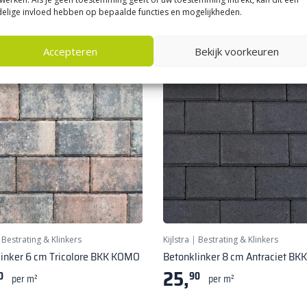
elige invloed hebben op bepaalde functies en mogelijkheden.
Accepteren
Bekijk voorkeuren
★ Bestseller
|
Bestrating & Klinkers
Kijlstra
|
Bestrating & Klinkers
linker 6 cm Tricolore BKK KOMO
Betonklinker 8 cm Antraciet B
25,
0
90
per m²
per m²