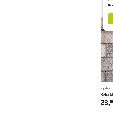
nad
Kijlstra
Betonk
23,
9