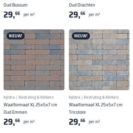
Oud Bussum
Oud Drachten
29,
29,
66
66
per m²
per m²
NIEUW!
NIEUW!
Kijlstra
|
Bestrating & Klinkers
Kijlstra
|
Bestrating & Klinkers
Waalformaat XL 25x5x7 cm
Waalformaat XL 25x5x7 cm
Oud Emmen
Tricolore
29,
29,
66
66
per m²
per m²