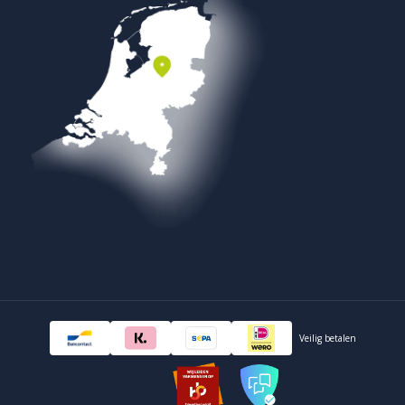
Wil je zien hoe bestrating 25×5 er in het echt uitzien? In
ons
Experience Centre XXL
in Heerde ervaar je dit formaat
stenen in de verschillende kleuren. Je voelt de structuur, ziet
de kleuren in daglicht en krijgt inspiratie voor jouw tuin. Onze
adviseurs staan klaar om mee te denken over indeling,
patronen en combinaties, zodat je altijd de juiste keuze
maakt.
Bestel bestrating & klinkers eenvoudig
online
Weet je al welke bestrating 25×5 waalformaat XL stenen je
wilt? Dan bestel je eenvoudig via onze webshop. Met een
paar klikken leg je de basis voor een nieuw terras, pad of
oprit. Wij zorgen voor een snelle levering en betrouwbare
service, zodat je snel aan de slag kunt.
Veilig betalen
Ontdek het complete assortiment
bestrating & klinkers
bij
Sierbestratingsmarkt. Laat je inspireren in ons Experience
Centre XXL. Maak van jouw tuin een plek waar kwaliteit, stijl