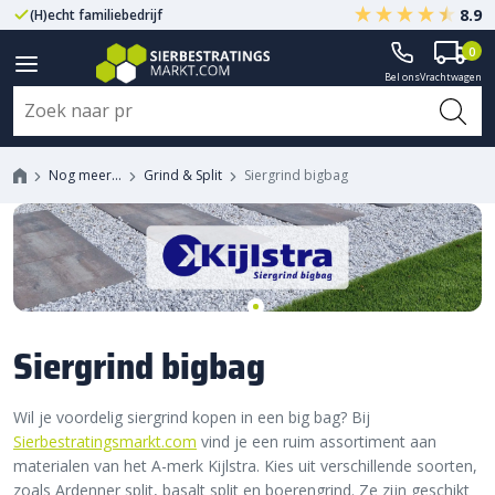
8.9
(H)echt familiebedrijf
Gegarandeerd A-kwaliteit
0
Bel ons
Vrachtwagen
Nog meer…
Grind & Split
Siergrind bigbag
Siergrind bigbag
Wil je voordelig siergrind kopen in een big bag? Bij
Sierbestratingsmarkt.com
vind je een ruim assortiment aan
materialen van het A-merk Kijlstra. Kies uit verschillende soorten,
zoals Ardenner split, basalt split en boerengrind. Ze zijn geschikt