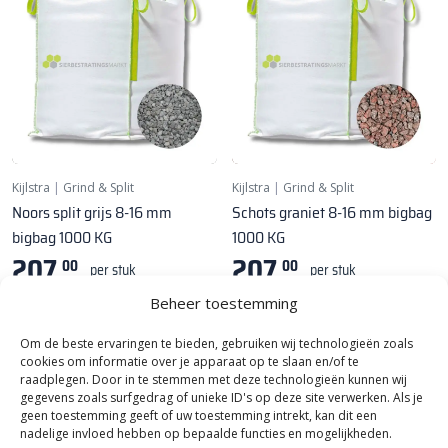
Kijlstra
|
Grind & Split
Kijlstra
|
Grind & Split
Noors split grijs 8-16 mm
Schots graniet 8-16 mm bigbag
bigbag 1000 KG
1000 KG
207,
207,
00
00
per stuk
per stuk
Beheer toestemming
Om de beste ervaringen te bieden, gebruiken wij technologieën zoals
1
cookies om informatie over je apparaat op te slaan en/of te
raadplegen. Door in te stemmen met deze technologieën kunnen wij
gegevens zoals surfgedrag of unieke ID's op deze site verwerken. Als je
geen toestemming geeft of uw toestemming intrekt, kan dit een
nadelige invloed hebben op bepaalde functies en mogelijkheden.