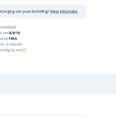
ezorging van jouw bestelling?
Meer informatie
emiddelde
t een
8,9/10
sinds
1954
XXL in Heerde
oudig bij ons