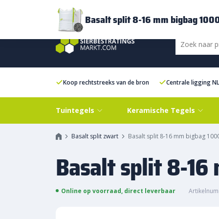
Bezorging
FAQ
Kenniscentrum
Inspiratie
Over ons
Experien
Basalt split 8-16 mm bigbag 100
Koop rechtstreeks van de bron
Centrale ligging N
Tuintegels
Keramische Tegels
Basalt split zwart
Basalt split 8-16 mm bigbag 100
Basalt split 8-1
Online op voorraad, direct leverbaar
Artikelnum