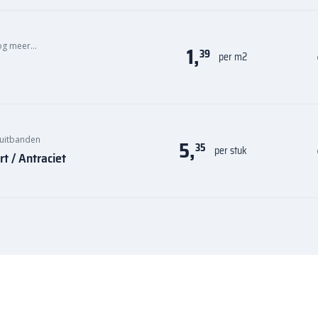
og meer…
1,
39
per m2
uitbanden
5,
35
per stuk
 / Antraciet