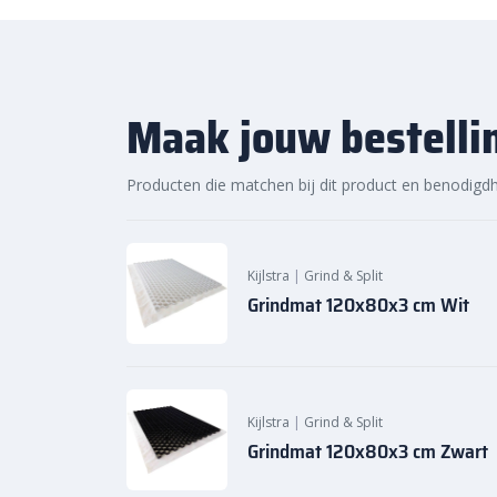
Sierb
estratingsmarkt.com: de
snelle levering
Bij Sierbestratingsmarkt.com ben je verzekerd van d
Maak jouw bestelli
Dankzij onze ruime voorraad en snelle levering kun
slag met jouw tuinproject, zodat je snel van een sfe
Producten die matchen bij dit product en benodigd
daarom vandaag nog. Ontdek de hoogwaardige kwalit
grind en split in bigbags
bij Sierbestratingsmarkt.co
Kijlstra
|
Grind & Split
Grindmat 120x80x3 cm Wit
Kijlstra
|
Grind & Split
Grindmat 120x80x3 cm Zwart