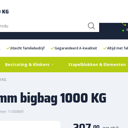
ce Centre XXL
Contact
0 KG
B
L
(H)echt familiebedrijf
Gegarandeerd A-kwaliteit
Altijd met f
Bestrating & Klinkers
Stapelblokken & Elementen
0 KG
6 mm bigbag 1000 KG
mer: 11000891
207,
00
per stuk