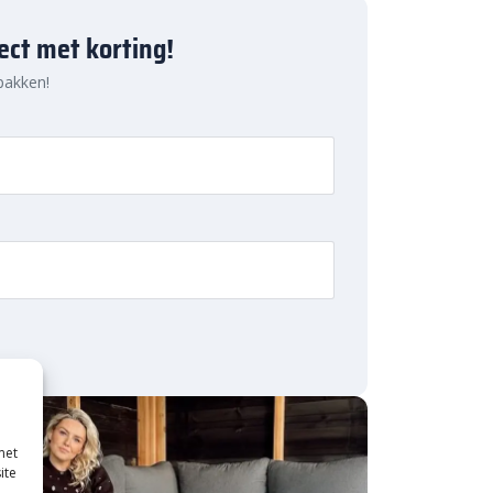
ject met korting!
 pakken!
met
ite