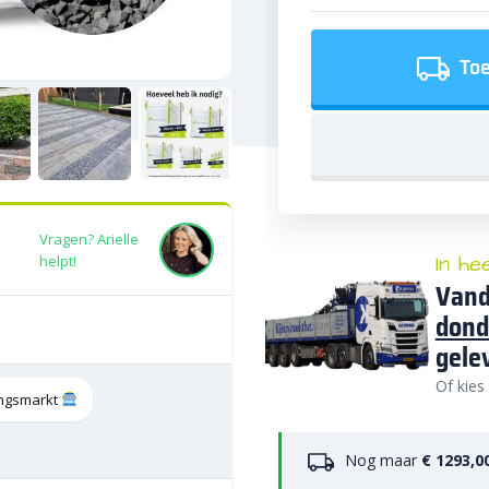
Toe
Vragen? Arielle
In he
helpt!
Vand
dond
gele
Of kies
tingsmarkt
Nog maar
€ 1293,0