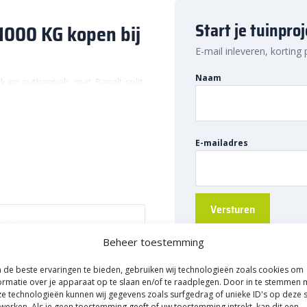
Start je tuinpro
 1000 KG kopen bij
E-mail inleveren, korting
Naam
k en authentiek, met Basalt split
melijk perfect bij elke tuinstijl.
eging aan een milieuvriendelijke
 de steentjes naar de
E-mailadres
 grond voor optimale groei van
 wil je hier een pad doorheen
n. Je kan het namelijk voor nog
Beheer toestemming
 een decoratieve toevoeging aan
 omranding van een vijver of een
82203610
de beste ervaringen te bieden, gebruiken wij technologieën zoals cookies om
ormatie over je apparaat op te slaan en/of te raadplegen. Door in te stemmen 
k perfect voor het aanleggen
e technologieën kunnen wij gegevens zoals surfgedrag of unieke ID's op deze s
eschikt voor. Kortom: wat je ook
gs
werken. Als je geen toestemming geeft of uw toestemming intrekt, kan dit een