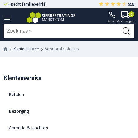
8.9
(H)echt familiebedrijf
Gegarandeerd A-kwaliteit
0
Bel ons
Vrachtwagen
Klantenservice
Voor professionals
Voor professionals
Klantenservice
Betalen
Bezorging
Garantie & klachten