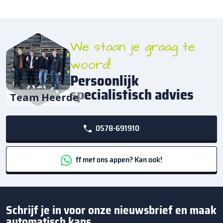
We staan je graag te
woord!
Persoonlijk
specialistisch advies
Team Heerde
0578-691910
ff met ons appen? Kan ook!
Schrijf je in voor onze nieuwsbrief en maak
automatisch kans