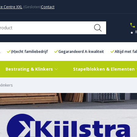
ce Centre XXL
Contact
L
(H)echt familiebedrijf
Gegarandeerd A-kwaliteit
Altijd met f
Bestrating & Klinkers
Stapelblokken & Elementen
klinkers