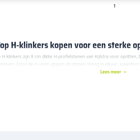
1
op H-klinkers kopen voor een sterke opr
 H-klinkers zijn 8 cm dikke H-profielstenen van Kijlstra voor opritten,
nerven. Door de H-vorm grijpen de stenen stevig in elkaar, waardoor S-
Lees meer
ik.
 H-klinkers zijn gemaakt voor plekken waar bestrating echt wat te verd
aar dagelijks auto’s draaien, een parkeerplaats bij een bedrijf of ee
is daarbij het grote voordeel. De stenen sluiten stevig op elkaar a
ak overheen wordt gereden.
erbestratingsmarkt
bestel je S-Top H-klinkers van Kijlstra in grijs en an
ers en begin/eindstukken, zodat je het straatwerk netjes afwerkt langs
ers handig voor grote projecten, maar ook voor een strakke oprit bij hu