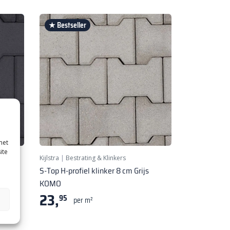
★ Bestseller
met
ite
Kijlstra
|
Bestrating & Klinkers
raciet
S-Top H-profiel klinker 8 cm Grijs
KOMO
23,
95
per m²