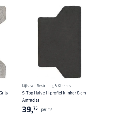
Kijlstra
|
Bestrating & Klinkers
Grijs
S-Top Halve H-profiel klinker 8 cm
Antraciet
39,
75
per m²