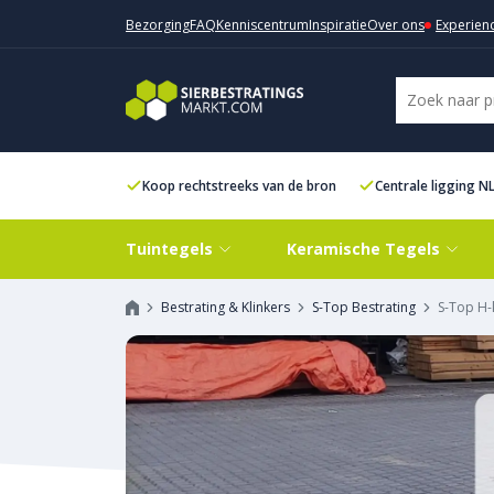
Bezorging
FAQ
Kenniscentrum
Inspiratie
Over ons
Experien
Koop rechtstreeks van de bron
Centrale ligging N
Tuintegels
Keramische Tegels
Bestrating & Klinkers
S-Top Bestrating
S-Top H-