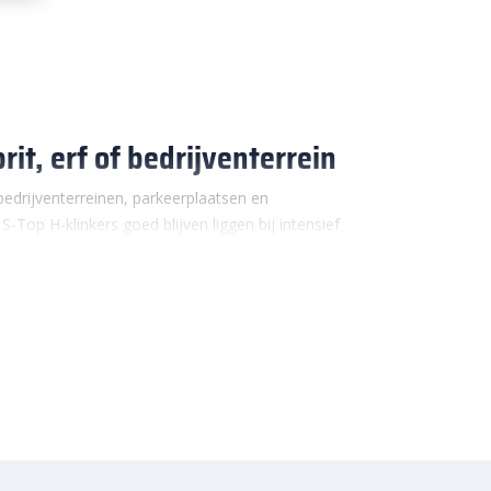
it, erf of bedrijventerrein
 bedrijventerreinen, parkeerplaatsen en
Top H-klinkers goed blijven liggen bij intensief
uren krijgt. Denk aan je oprit thuis, een breed
n boerenpad waar machines overheen rijden. De H-
an en helpen verschuiven voorkomen, ook wanneer
traciet. Je kunt kiezen uit hele H-klinkers, halve H-
 randen, inritten en rechte lijnen. Dat maakt deze
is.