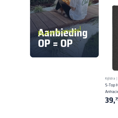
Aanbieding
Buitenkansjes!
OP = OP
Kijlstra
S-Top H
Antraci
39,
7