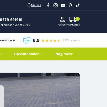
Nieuws
0578-691910
0
Bereikbaar vanaf 09:00
Account
Vrachtwagen
8.9
abrieksgarantie
4.927 reviews
Opsluitbanden
Nog meer…