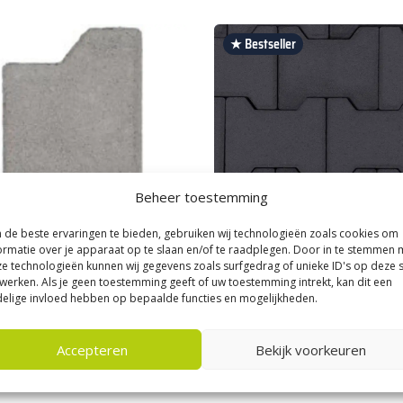
★ Bestseller
Beheer toestemming
de beste ervaringen te bieden, gebruiken wij technologieën zoals cookies om
ormatie over je apparaat op te slaan en/of te raadplegen. Door in te stemmen 
e technologieën kunnen wij gegevens zoals surfgedrag of unieke ID's op deze s
|
Bestrating & Klinkers
Kijlstra
|
Bestrating & Klinkers
werken. Als je geen toestemming geeft of uw toestemming intrekt, kan dit een
alve H-profiel klinker 8 cm Grijs
S-Top H-profiel klinker 8 cm Ant
elige invloed hebben op bepaalde functies en mogelijkheden.
KOMO
5
per m²
26,
50
Accepteren
Bekijk voorkeuren
per m²