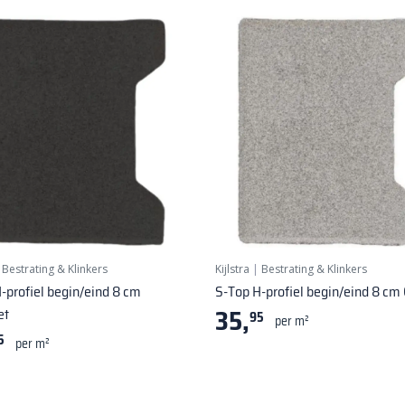
|
Bestrating & Klinkers
Kijlstra
|
Bestrating & Klinkers
-profiel begin/eind 8 cm
S-Top H-profiel begin/eind 8 cm 
35,
et
95
per m²
5
per m²