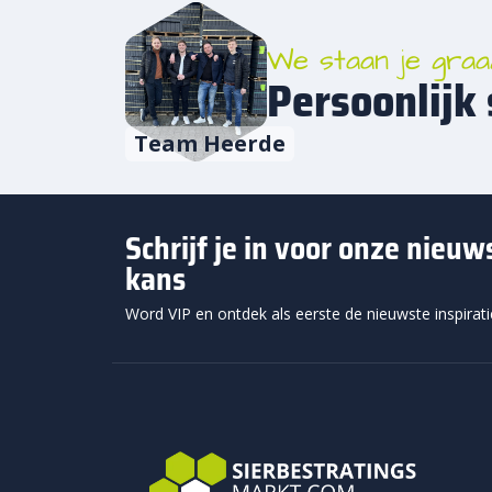
Waa
We staan je graa
S-Top
Persoonlijk 
klink
Bij e
Team Heerde
Top H
snel 
erven
Schrijf je in voor onze nieu
De S-
kans
perso
Voor 
Word VIP en ontdek als eerste de nieuwste inspirat
bedri
sterk
S-T
S-Top
parke