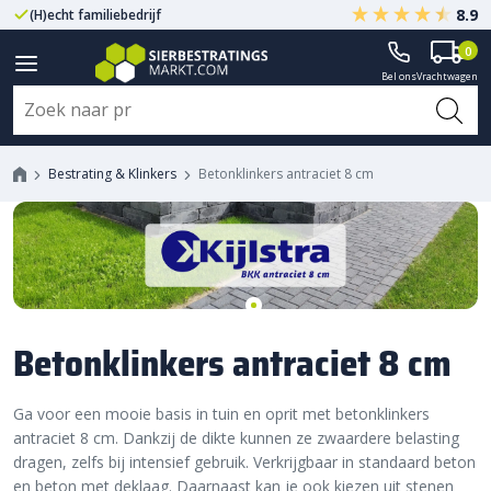
8.9
(H)echt familiebedrijf
Gegarandeerd A-kwaliteit
0
Bel ons
Vrachtwagen
Bestrating & Klinkers
Betonklinkers antraciet 8 cm
Betonklinkers antraciet 8 cm
Ga voor een mooie basis in tuin en oprit met betonklinkers
antraciet 8 cm. Dankzij de dikte kunnen ze zwaardere belasting
dragen, zelfs bij intensief gebruik. Verkrijgbaar in standaard beton
en beton met deklaag. Daarnaast kan je ook kiezen uit stenen