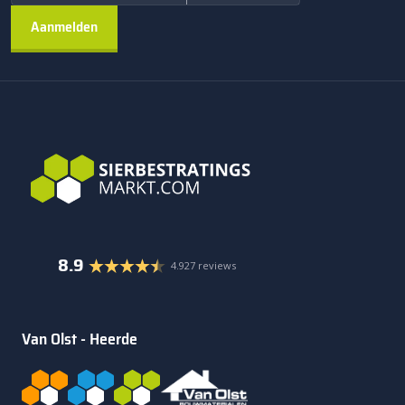
elleboogverband voor de oprit.
Daarnaast zijn er halve klinkers verkrijgbaar met een formaat
van 10,5×10,5 cm, eveneens met een dikte van 8 cm. Deze
halve klinkers worden vaak gebruikt voor het afwerken van
randen en patronen.
Betonklinkers antraciet 8 cm met of
zonder facet
Betonklinkers antraciet 8 cm zijn verkrijgbaar met facet of
zonder facet, waardoor je zelf bepaalt welke uitstraling het
beste bij jouw bestrating past.
8.9
4.927 reviews
Klinkers met facet
Kies je voor betonklinkers met facet, dan hebben de stenen
Van Olst - Heerde
een subtiel afgeschuinde rand. Dit zorgt voor een duidelijk
zichtbaar voegbeeld en maakt kleine hoogteverschillen in
bestrating minder opvallend, wat vooral praktisch is bij