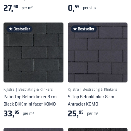
27,
0,
90
55
per m²
per stuk
★ Bestseller
★ Bestseller
Kijlstra
|
Bestrating & Klinkers
Kijlstra
|
Bestrating & Klinkers
Patio Top Betonklinker 8 cm
S-Top Betonklinker 8 cm
Black BKK mini facet KOMO
Antraciet KOMO
33,
25,
95
95
per m²
per m²