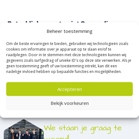
Betonklinkers antraciet 8 cm online
kopen
Beheer toestemming
Betonklinkers antraciet 8 cm zijn betonnen straatstenen met
Om de beste ervaringen te bieden, gebruiken wij technologieën zoals
cookies om informatie over je apparaat op te slaan en/of te
Lees meer
een hoge draagkracht, geschikt voor verschillende soorten
raadplegen. Door in te stemmen met deze technologieën kunnen wij
bestrating. Denk hierbij niet alleen aan terrassen aan
gegevens zoals surfgedrag of unieke ID's op deze site verwerken. Als je
tuinpaden, maar ook stevige opritten die intensief worden
geen toestemming geeft of uw toestemming intrekt, kan dit een
nadelige invloed hebben op bepaalde functies en mogelijkheden.
gebruikt.
Wanneer je betonklinkers antraciet 8 cm online koopt, kies je
voor gemak en zekerheid. Deze klinkers worden veel
Accepteren
toegepast in opritten en parkeervakken omdat ze hun vorm
behouden, ook bij intensief gebruik. Door het handzame
Bekijk voorkeuren
formaat zijn ze prettig te verwerken en blijft het straatwerk
strak liggen. Bij
Sierbestratingsmarkt
profiteer je van de beste
prijs per m², duidelijke productinformatie en snelle levering.
We staan je graag te
Waarom kiezen voor betonklinkers
woord!