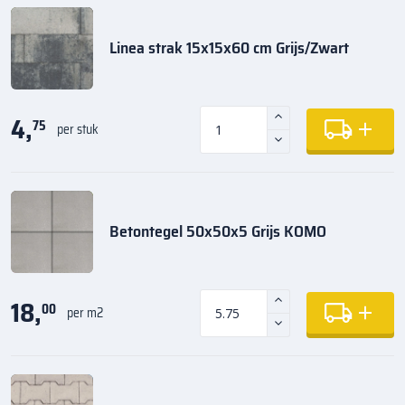
Linea strak 15x15x60 cm Grijs/Zwart
4,
75
per stuk
Betontegel 50x50x5 Grijs KOMO
18,
00
per m2