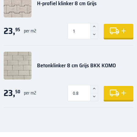
H-profiel klinker 8 cm Grijs
23,
95
per m2
Betonklinker 8 cm Grijs BKK KOMO
23,
50
per m2