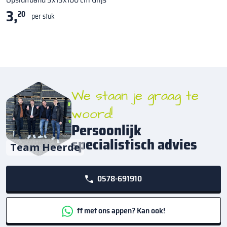
3,
20
per stuk
We staan je graag te
woord!
Persoonlijk
specialistisch advies
Team Heerde
0578-691910
ff met ons appen? Kan ook!