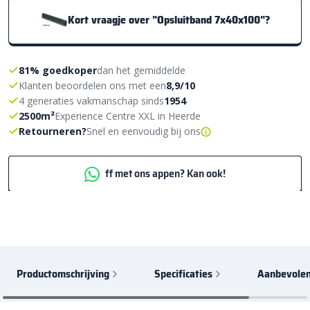
Kort vraagje over "Opsluitband 7x40x100"?
81% goedkoper
dan het gemiddelde
Klanten beoordelen ons met een
8,9/10
4 generaties vakmanschap sinds
1954
2500m²
Experience Centre XXL in Heerde
Retourneren?
Snel en eenvoudig bij ons
ff met ons appen? Kan ook!
Productomschrijving
Specificaties
Aanbevolen