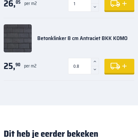
26,
05
per m2
Betonklinker 8 cm Antraciet BKK KOMO
25,
90
per m2
Dit heb je eerder bekeken