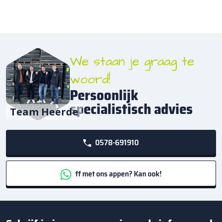
We staan je graag te
woord!
Persoonlijk
specialistisch advies
Team Heerde
0578-691910
ff met ons appen? Kan ook!