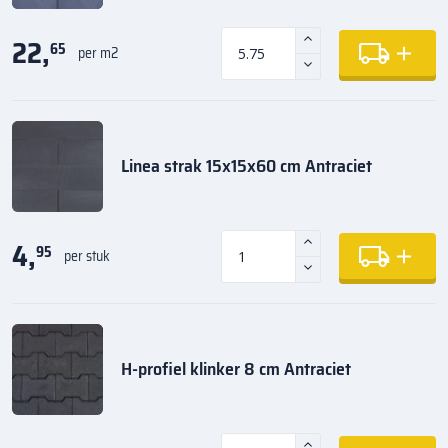
22,
65
per m2
Linea strak 15x15x60 cm Antraciet
4,
95
per stuk
H-profiel klinker 8 cm Antraciet