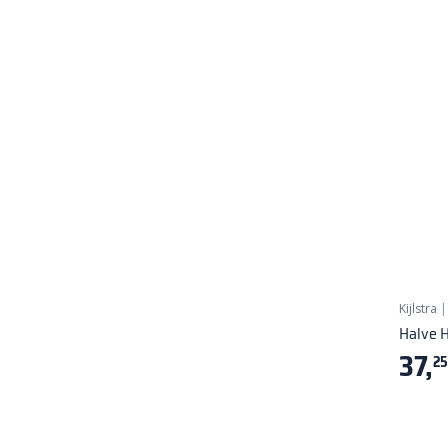
Kijlstra
Halve H
37,
25