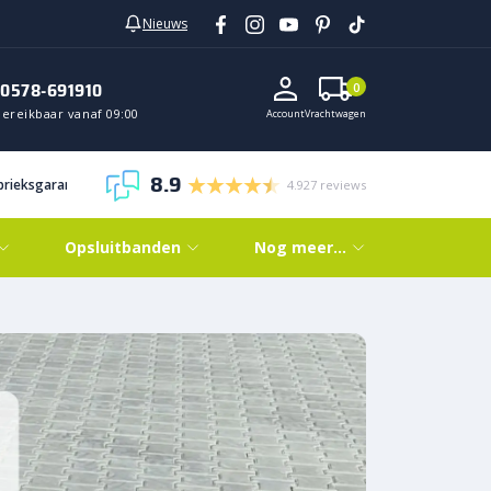
Nieuws
0578-691910
0
Bereikbaar vanaf 09:00
Account
Vrachtwagen
8.9
abrieksgarantie
4.927 reviews
Opsluitbanden
Nog meer…