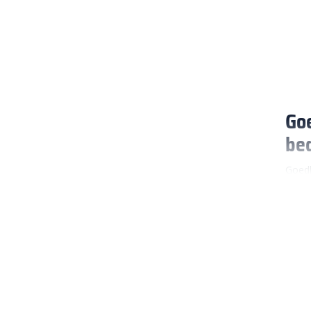
Goe
bed
Goedk
erven
dagel
Waa
H-kli
waard
stand