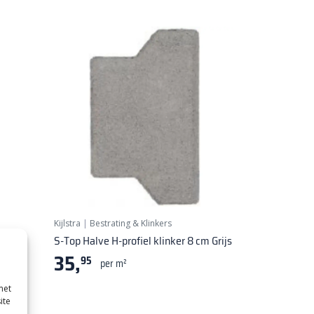
Kijlstra
|
Bestrating & Klinkers
cm
S-Top Halve H-profiel klinker 8 cm Grijs
35,
95
per m²
met
ite