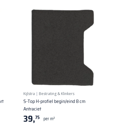
Kijlstra
|
Bestrating & Klinkers
rt
S-Top H-profiel begin/eind 8 cm
Antraciet
39,
75
per m²