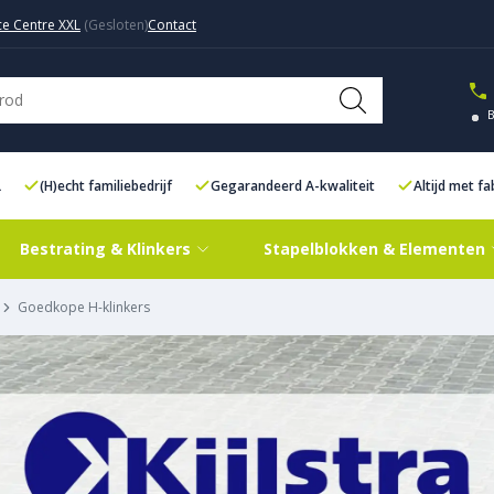
ce Centre XXL
Contact
L
(H)echt familiebedrijf
Gegarandeerd A-kwaliteit
Altijd met f
Bestrating & Klinkers
Stapelblokken & Elementen
Goedkope H-klinkers