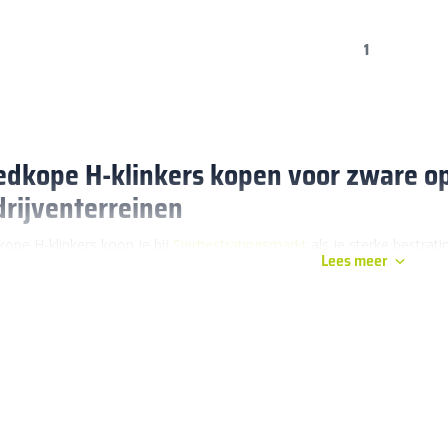
1
dkope H-klinkers kopen voor zware op
rijventerreinen
ope H-klinkers koop je bij
Sierbestratingsmarkt
als je sterke bestrat
Lees meer
 en bedrijventerreinen. Hier vind je stevige H-klinkers in verschillend
ijks vrachtwagens, trekkers of bestelbussen overheen rijden.
rom kiezen voor goedkope H-klinkers
nkers zijn speciaal ontwikkeld voor zware belasting. Door de herkenbar
oor de bestrating minder snel verschuift bij remmend of draaiend ver
aard klinkers op plekken waar zware voertuigen rijden.