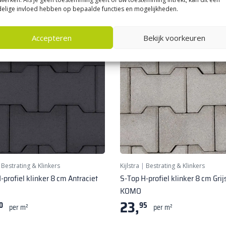
elige invloed hebben op bepaalde functies en mogelijkheden.
tseller
★ Bestseller
Accepteren
Bekijk voorkeuren
|
Bestrating & Klinkers
Kijlstra
|
Bestrating & Klinkers
-profiel klinker 8 cm Antraciet
S-Top H-profiel klinker 8 cm Grij
KOMO
23,
0
95
per m²
per m²