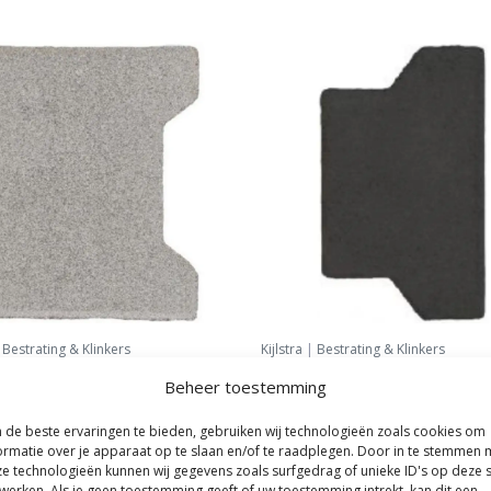
|
Bestrating & Klinkers
Kijlstra
|
Bestrating & Klinkers
-profiel begin/eind 8 cm Grijs
S-Top Halve H-profiel klinker 8 
Beheer toestemming
Antraciet
5
per m²
39,
de beste ervaringen te bieden, gebruiken wij technologieën zoals cookies om
75
per m²
ormatie over je apparaat op te slaan en/of te raadplegen. Door in te stemmen 
e technologieën kunnen wij gegevens zoals surfgedrag of unieke ID's op deze s
werken. Als je geen toestemming geeft of uw toestemming intrekt, kan dit een