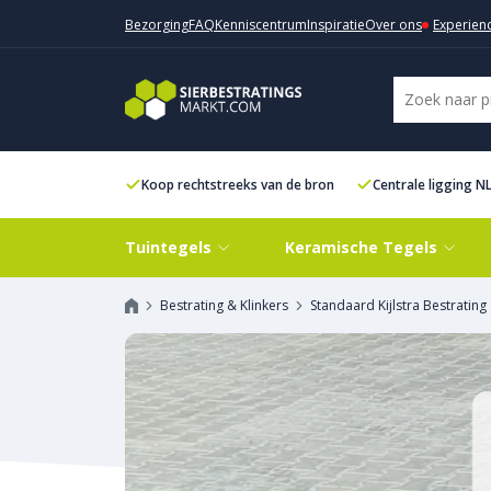
Bezorging
FAQ
Kenniscentrum
Inspiratie
Over ons
Experien
Koop rechtstreeks van de bron
Centrale ligging N
Tuintegels
Keramische Tegels
Bestrating & Klinkers
Standaard Kijlstra Bestrating