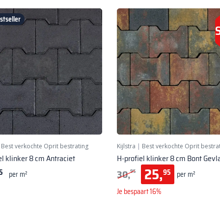
tseller
|
Best verkochte Oprit bestrating
Kijlstra
|
Best verkochte Oprit bestra
el klinker 8 cm Antraciet
H-profiel klinker 8 cm Bont Gev
25,
30,
5
95
95
per m²
per m²
Je bespaart 16%