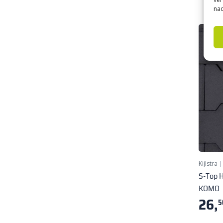
nad
★ Bes
Kijlstra
S-Top H
KOMO
26,
5