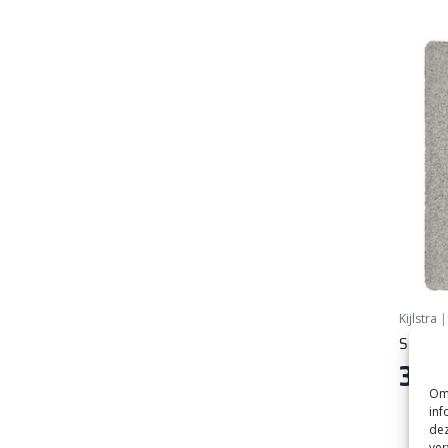
Kijlstra
S-Top H
35,
9
Om 
inf
dez
ver