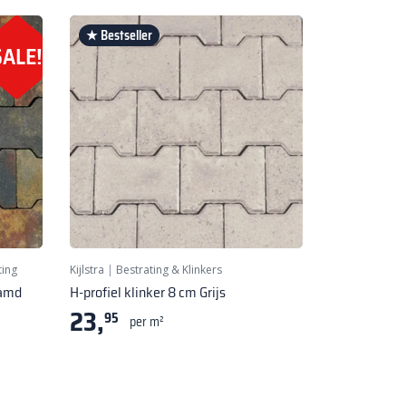
★ Bestseller
SALE!
ting
Kijlstra
|
Bestrating & Klinkers
lamd
H-profiel klinker 8 cm Grijs
23,
95
per m²