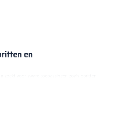
ritten en
ing zoekt voor zware toepassingen zoals opritten,
e kleuren en uitvoeringen, perfect voor plekken waar
e H-vorm grijpen de stenen stevig in elkaar,
keer. Dat maakt H-profielstenen veel sterker dan