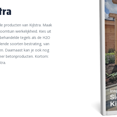
tra
de producten van Kijlstra. Maak
omtuin werkelijkheid. Kies uit
 behandelde tegels als de H2O
lende soorten bestrating, van
en. Daarnaast kan je ook nog
meer betonproducten. Kortom:
tra.