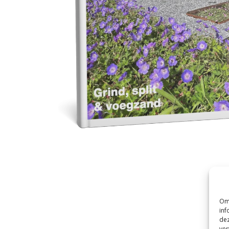
Om 
inf
dez
ver