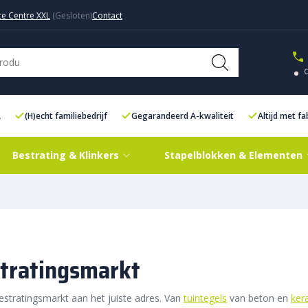
ce Centre XXL
Contact
L
(H)echt familiebedrijf
Gegarandeerd A-kwaliteit
Altijd met f
Bestrating & Klinkers
Stapelblokken & Elementen
stratingsmarkt
bestratingsmarkt aan het juiste adres. Van
tuintegels
van beton en
ker