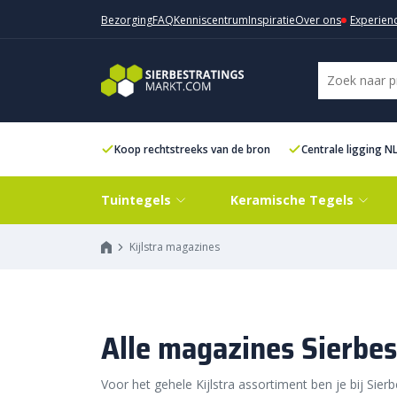
Bezorging
FAQ
Kenniscentrum
Inspiratie
Over ons
Experien
Koop rechtstreeks van de bron
Centrale ligging N
Tuintegels
Keramische Tegels
Kijlstra magazines
Kijlstra magazines
Alle magazines Sierbe
Voor het gehele Kijlstra assortiment ben je bij Sier