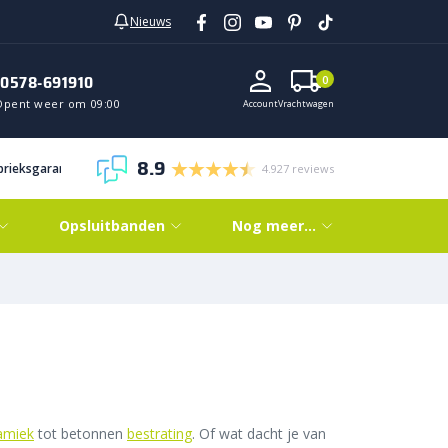
Nieuws
0578-691910
0
Opent weer om 09:00
Account
Vrachtwagen
8.9
abrieksgarantie
4.927 reviews
Opsluitbanden
Nog meer…
amiek
tot betonnen
bestrating
. Of wat dacht je van