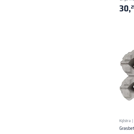
30,
2
Kijlstra
Grasbe