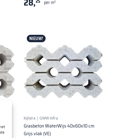
28,
25
per m²
NIEUW!
Kijlstra
|
GWW Infra
 cm
Grasbeton WaterWijs 40x60x10 cm
met
ite
Grijs vlak (VE)