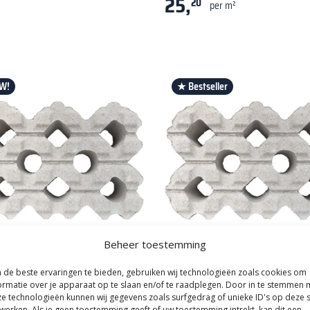
25,
20
per m²
W!
★ Bestseller
Beheer toestemming
|
GWW Infra
Kijlstra
|
GWW Infra
de beste ervaringen te bieden, gebruiken wij technologieën zoals cookies om
ton WaterWijs 40x60x10 cm
Grasbeton WaterWijs 40x60x12
ormatie over je apparaat op te slaan en/of te raadplegen. Door in te stemmen 
e technologieën kunnen wij gegevens zoals surfgedrag of unieke ID's op deze s
ofiel (VE)
Grijs profiel (VE)
werken. Als je geen toestemming geeft of uw toestemming intrekt, kan dit een