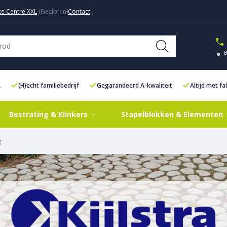
ce Centre XXL
Contact
L
(H)echt familiebedrijf
Gegarandeerd A-kwaliteit
Altijd met f
Bestrating & Klinkers
Stapelblokken & Elementen
g