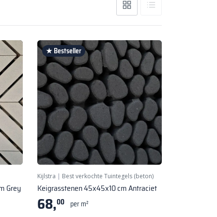
★ Bestseller
Kijlstra
|
Best verkochte Tuintegels (beton)
m Grey
Keigrasstenen 45x45x10 cm Antraciet
68,
00
per m²