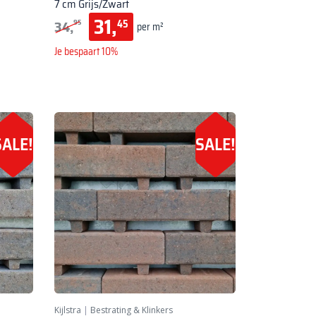
7 cm Grijs/Zwart
31,
34,
45
95
per m²
Je bespaart 10%
SALE!
SALE!
Kijlstra
|
Bestrating & Klinkers