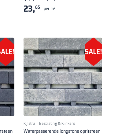
23,
65
per m²
SALE!
SALE!
Kijlstra
|
Bestrating & Klinkers
tsteen
Waterpasserende longstone opritsteen