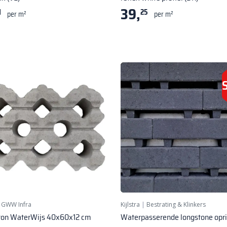
39,
1
25
per m²
per m²
|
GWW Infra
Kijlstra
|
Bestrating & Klinkers
ton WaterWijs 40x60x12 cm
Waterpasserende longstone opri