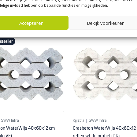
28,
5
50
per m²
per m²
elige invloed hebben op bepaalde functies en mogelijkheden.
Accepteren
Bekijk voorkeuren
tseller
|
GWW Infra
Kijlstra
|
GWW Infra
ton WaterWijs 40x60x12 cm
Grasbeton WaterWijs 40x60x12
ak (VE)
reflex white profiel (DR)