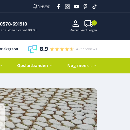
Nieuws
0578-691910
0
Bereikbaar vanaf 09:00
Account
Vrachtwagen
8.9
abrieksgarantie
4.927 reviews
Opsluitbanden
Nog meer…