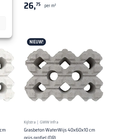
26,
75
per m²
NIEUW!
Kijlstra
|
GWW Infra
 cm
Grasbeton WaterWijs 40x60x10 cm
grijs profiel (DR)