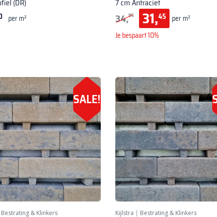
ofiel (DR)
7 cm Antraciet
31,
34,
0
45
95
per m²
per m²
Je bespaart 10%
SALE!
|
Bestrating & Klinkers
Kijlstra
|
Bestrating & Klinkers