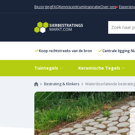
Bezorging
FAQ
Kenniscentrum
Inspiratie
Over ons
Experien
Koop rechtstreeks van de bron
Centrale ligging N
Tuintegels
Keramische Tegels
Bestrating & Klinkers
Waterdoorlatende bestratin