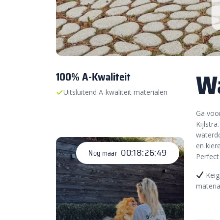
Wa
100% A-Kwaliteit
Uitsluitend A-kwaliteit materialen
Ga voor
Kijlstr
waterdo
en kier
00:18:26:48
Nog maar
Perfect
Keig
materia