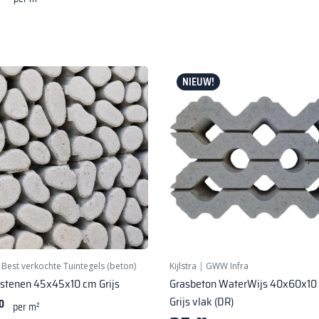
NIEUW!
|
Best verkochte Tuintegels (beton)
Kijlstra
|
GWW Infra
stenen 45x45x10 cm Grijs
Grasbeton WaterWijs 40x60x10
Grijs vlak (DR)
0
per m²