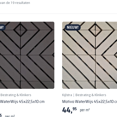
van de 19 resultaten
W!
NIEUW!
|
Bestrating & Klinkers
Kijlstra
|
Bestrating & Klinkers
 WaterWijs 45x22,5x10 cm
Motivo WaterWijs 45x22,5x10 c
44,
95
per m²
5
per m²