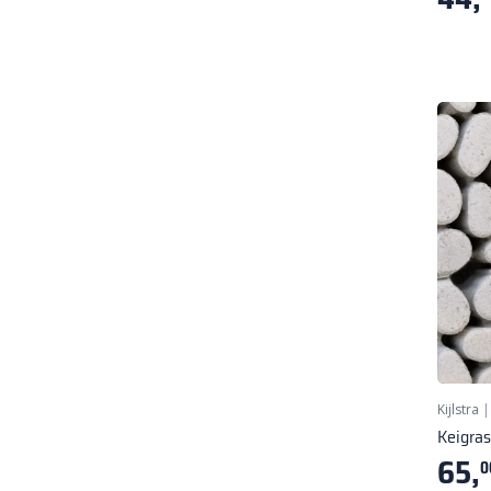
Kijlstra
Keigras
65,
0