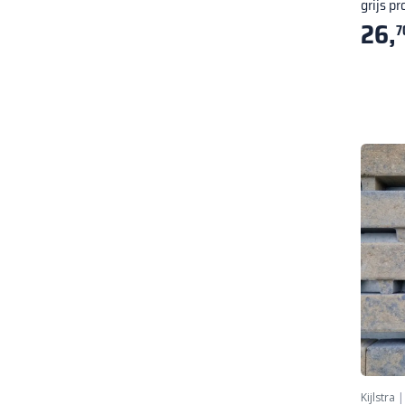
grijs pr
26,
7
Kijlstra