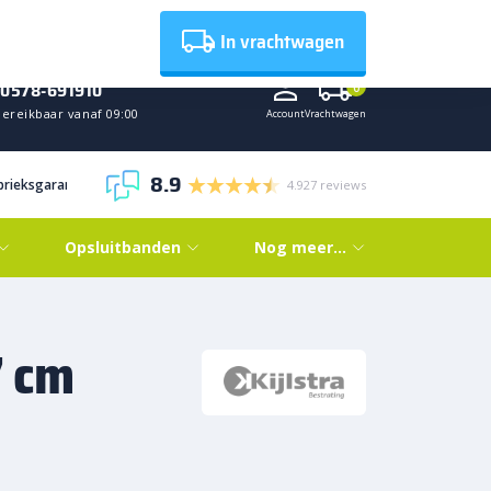
Nieuws
In vrachtwagen
0578-691910
0
Bereikbaar vanaf 09:00
Account
Vrachtwagen
8.9
abrieksgarantie
4.927 reviews
Opsluitbanden
Nog meer…
7 cm