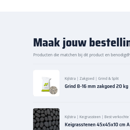
showpresentatie
in Heerde.
Maak jouw bestelli
Producten die matchen bij dit product en benodigd
Kijlstra
|
Zakgoed
|
Grind & Split
Grind 8-16 mm zakgoed 20 kg
Kijlstra
|
Keigrassteen
|
Best verkochte 
Keigrasstenen 45x45x10 cm An