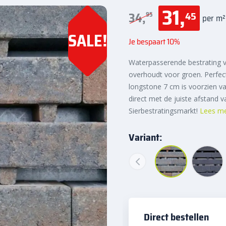
31,
45
34,
95
per m²
SALE!
Je bespaart 10%
Waterpasserende bestrating vo
overhoudt voor groen. Perfec
longstone 7 cm is voorzien v
direct met de juiste afstand v
Sierbestratingsmarkt!
Lees m
Variant:
Direct bestellen