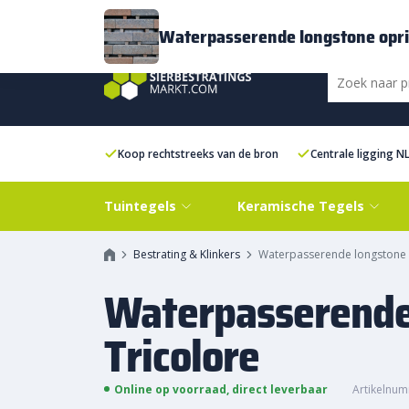
Bezorging
FAQ
Kenniscentrum
Inspiratie
Over ons
Experien
Waterpasserende longstone oprit
Koop rechtstreeks van de bron
Centrale ligging N
Tuintegels
Keramische Tegels
Bestrating & Klinkers
Waterpasserende longstone o
Waterpasserende 
Tricolore
Online op voorraad, direct leverbaar
Artikelnum