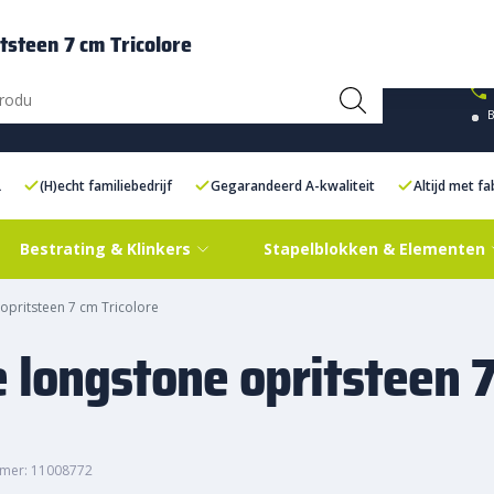
ce Centre XXL
Contact
steen 7 cm Tricolore
L
(H)echt familiebedrijf
Gegarandeerd A-kwaliteit
Altijd met f
Bestrating & Klinkers
Stapelblokken & Elementen
pritsteen 7 cm Tricolore
longstone opritsteen 
mer: 11008772