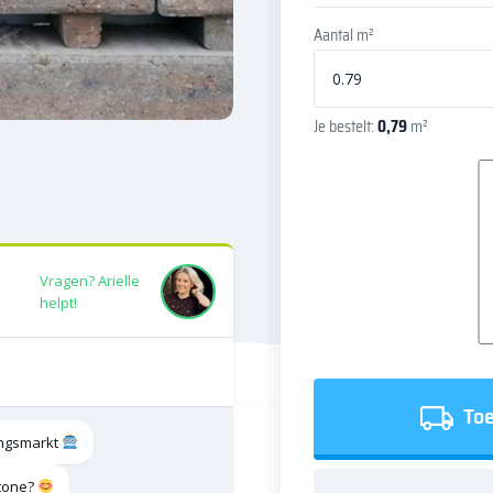
Aantal m²
Je bestelt:
0,79
m²
Vragen? Arielle
helpt!
Toe
tingsmarkt
stone?