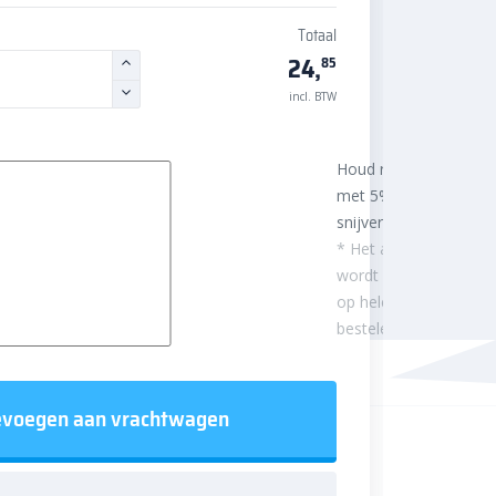
Totaal
24,
85
incl. BTW
Houd rekening
met 5%
snijverlies
* Het aantal m²
wordt afgerond
op hele
besteleenheden.
voegen aan vrachtwagen