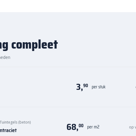
ng compleet
heden
3,
90
per stuk
Tuintegels (beton)
68,
00
per m2
op 
traciet