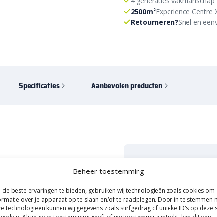
4 generaties vakmanschap 
2500m²
Experience Centre 
Retourneren?
Snel en eenv
Specificaties
Aanbevolen producten
Start je tuinpro
opritsteen 7 cm
Beheer toestemming
ratingsmarkt.com
E-mail inleveren, korting
de beste ervaringen te bieden, gebruiken wij technologieën zoals cookies om
ormatie over je apparaat op te slaan en/of te raadplegen. Door in te stemmen 
Naam
 opritsteen
7 cm Tricolore van
e technologieën kunnen wij gegevens zoals surfgedrag of unieke ID's op deze s
fect voor de aanleg van een
werken. Als je geen toestemming geeft of uw toestemming intrekt, kan dit een