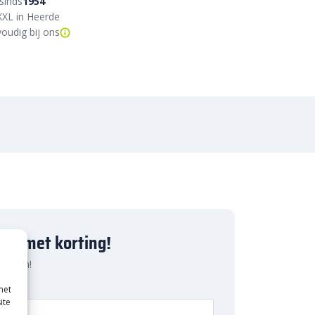
sinds
1954
XXL in Heerde
oudig bij ons
ject met korting!
 pakken!
met
ite