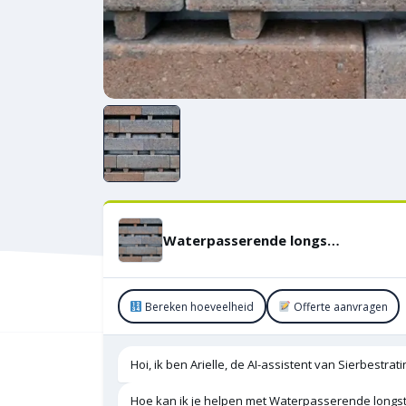
Waterpasserende longstone opritsteen 7 cm Tricolore
Bereken hoeveelheid
Offerte aanvragen
Hoi, ik ben Arielle, de AI-assistent van Sierbestra
Hoe kan ik je helpen met Waterpasserende long