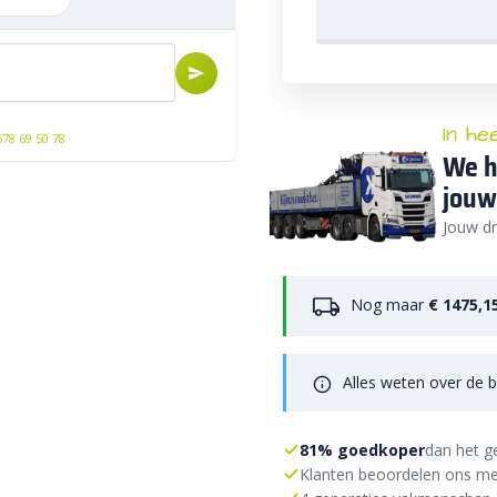
In he
578 69 50 78
We h
jouw
Jouw dr
Nog maar
€ 1475,1
Alles weten over de b
81% goedkoper
dan het g
Klanten beoordelen ons me