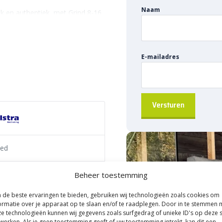
Naam
jk en authentiek, met Grind 8-16
 perfect bij elke tuinstijl.
eging aan een milieuvriendelijke
 de steentjes naar de
E-mailadres
 grond voor optimale groei van
 wil je hier een pad doorheen
. Je kan het namelijk voor nog
 een decoratieve toevoeging aan
 omranding van een vijver of een
ed
k perfect voor het aanleggen
eschikt voor. Kortom: wat je ook
ropallet
Beheer toestemming
lemaal af.
de beste ervaringen te bieden, gebruiken wij technologieën zoals cookies om
 mm zakgoed 20 kg
rsteen
ormatie over je apparaat op te slaan en/of te raadplegen. Door in te stemmen 
e technologieën kunnen wij gegevens zoals surfgedrag of unieke ID's op deze s
werken. Als je geen toestemming geeft of uw toestemming intrekt, kan dit een