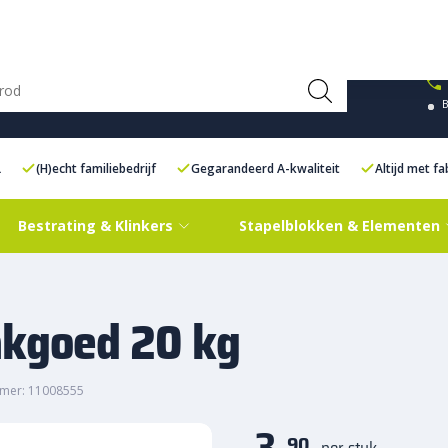
ce Centre XXL
Contact
L
(H)echt familiebedrijf
Gegarandeerd A-kwaliteit
Altijd met f
Bestrating & Klinkers
Stapelblokken & Elementen
akgoed 20 kg
mer: 11008555
3,
90
per stuk