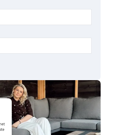
met
ite