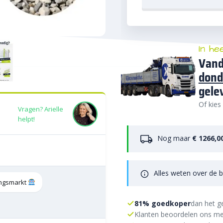
In he
Vand
dond
gele
Of kies
Vragen? Arielle
helpt!
Nog maar
€ 1266,0
Alles weten over de b
tingsmarkt
81% goedkoper
dan het g
Klanten beoordelen ons me