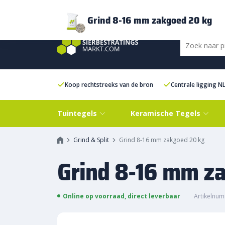
Bezorging
FAQ
Kenniscentrum
Inspiratie
Over ons
Experien
Grind 8-16 mm zakgoed 20 kg
Koop rechtstreeks van de bron
Centrale ligging N
Tuintegels
Keramische Tegels
Grind & Split
Grind 8-16 mm zakgoed 20 kg
Grind 8-16 mm z
Online op voorraad, direct leverbaar
Artikelnum