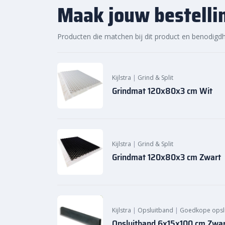
Maak jouw bestelli
slag met jouw tuinproject, zodat je snel van een sfe
daarom vandaag nog. Ontdek de hoogwaardige kwalit
Grind 8-16 mm
zakgoed
20 kg bij Sierbestratingsm
Producten die matchen bij dit product en benodigd
Kijlstra
|
Grind & Split
Grindmat 120x80x3 cm Wit
Kijlstra
|
Grind & Split
Grindmat 120x80x3 cm Zwart
Kijlstra
|
Opsluitband
|
Goedkope opsl
Opsluitband 6x15x100 cm Zwart