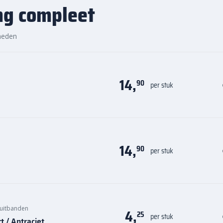
ng compleet
ervolle tuin geniet. Bestel
eit en voordelige prijs van
arkt.com.
heden
14,
90
per stuk
14,
90
per stuk
uitbanden
4,
25
per stuk
 / Antraciet