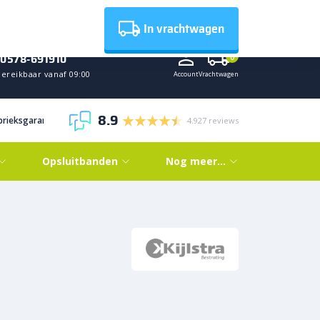
Nieuws
In vrachtwagen
0578-691910
0
Bereikbaar vanaf 09:00
Account
Vrachtwagen
8.9
abrieksgarantie
4.927 reviews
Opsluitbanden
Nog meer…