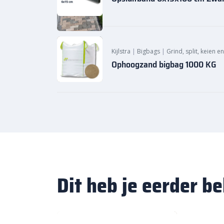
Kijlstra
|
Bigbags
|
Grind, split, keien e
Ophoogzand bigbag 1000 KG
Dit heb je eerder b