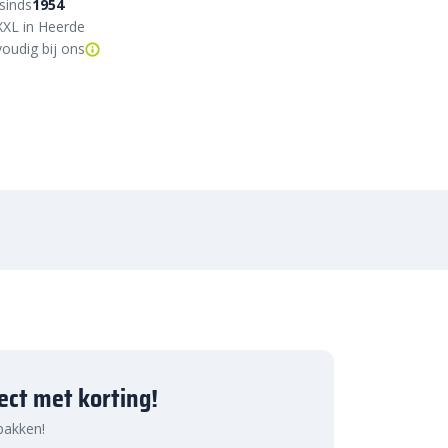
sinds
1954
XXL in Heerde
oudig bij ons
ject met korting!
 pakken!