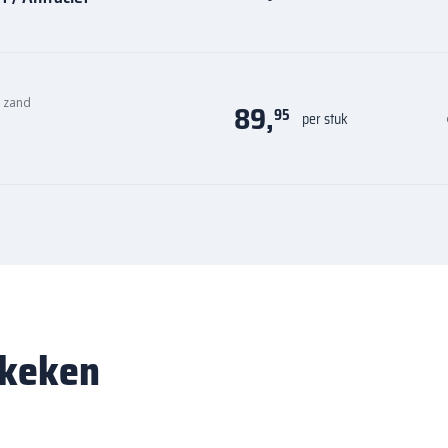
n zand
89,
95
per stuk
ekeken