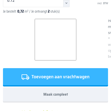
incl. BTW
Je bestelt:
0,72
m²
/ Je ontvangt
2
stuk(s)
H
m
sn
*
w
o
b
Toevoegen aan vrachtwagen
Maak compleet