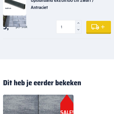
Opsluitband 6x20x100 cm Zwart /
Antraciet
5,
35
per stuk
Dit heb je eerder bekeken
SALE!