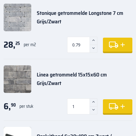
Stonique getrommelde Longstone 7 cm
Grijs/Zwart
28,
25
per m2
Linea getrommeld 15x15x60 cm
Grijs/Zwart
6,
90
per stuk