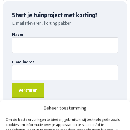
tegels
eenvoudig online. Dankzij ons brede assortiment en
scherpe prijzen vind je altijd de juiste straatsteen voor jouw
Start je tuinproject met korting!
project. Geef je tuin de uitstraling die het verdient met deze
stijlvolle tuintegels.
E-mail inleveren, korting pakken!
Naam
E-mailadres
Beheer toestemming
Om de beste ervaringen te bieden, gebruiken wij technologieën zoals
cookies om informatie over je apparaat op te slaan en/of te
raadplegen. Door in te stemmen met deze technologieën kunnen wij