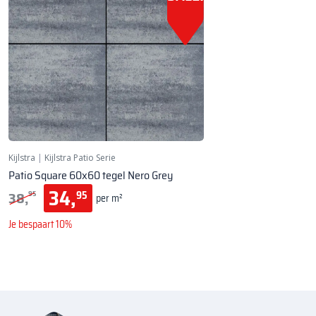
Kijlstra
|
Kijlstra Patio Serie
Patio Square 60x60 tegel Nero Grey
34,
38,
95
95
per m²
Je bespaart 10%