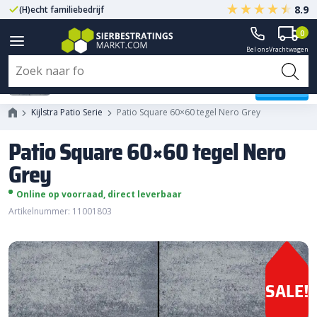
8.9
(H)echt familiebedrijf
Gegarandeerd A-kwaliteit
0
Bel ons
Vrachtwagen
Patio Square 60x60 tegel Nero
Grey
Kijlstra Patio Serie
Patio Square 60×60 tegel Nero Grey
Patio Square 60×60 tegel Nero
Grey
Online op voorraad, direct leverbaar
Artikelnummer: 11001803
SALE!