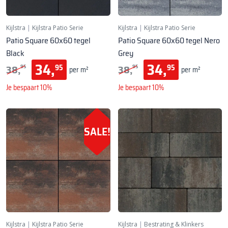
Kijlstra
|
Kijlstra Patio Serie
Kijlstra
|
Kijlstra Patio Serie
Patio Square 60x60 tegel
Patio Square 60x60 tegel Nero
Black
Grey
34,
34,
38,
38,
95
95
95
95
per m²
per m²
Je bespaart 10%
Je bespaart 10%
SALE!
Kijlstra
|
Kijlstra Patio Serie
Kijlstra
|
Bestrating & Klinkers