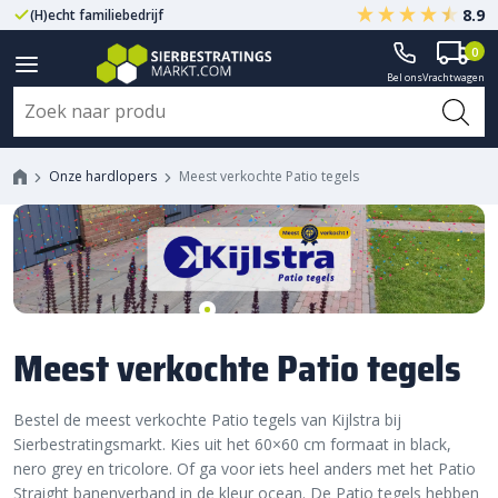
8.9
(H)echt familiebedrijf
Gegarandeerd A-kwaliteit
0
Bel ons
Vrachtwagen
Onze hardlopers
Meest verkochte Patio tegels
Meest verkochte Patio tegels
Bestel de meest verkochte Patio tegels van Kijlstra bij
Sierbestratingsmarkt. Kies uit het 60×60 cm formaat in black,
nero grey en tricolore. Of ga voor iets heel anders met het Patio
Straight banenverband in de kleur ocean. De Patio tegels hebben