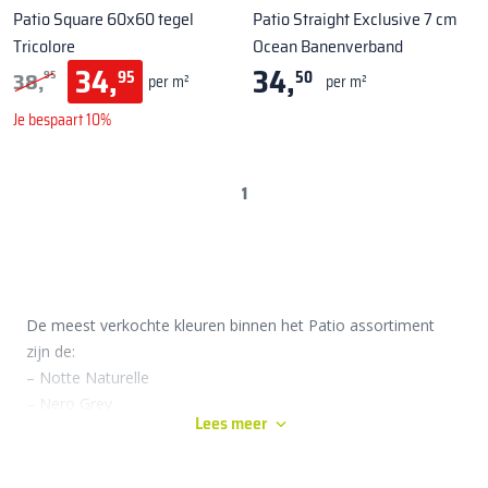
Patio Square 60x60 tegel
Patio Straight Exclusive 7 cm
Tricolore
Ocean Banenverband
34,
34,
38,
95
50
95
per m²
per m²
Je bespaart 10%
1
De meest verkochte kleuren binnen het Patio assortiment
zijn de:
– Notte Naturelle
– Nero Grey
Lees meer
– Tricolore
Deze drie vlotte kleuren worden het meest verkocht in de
afmetingen 20x30x6, 30x60x5?en 60x60x4 cm.