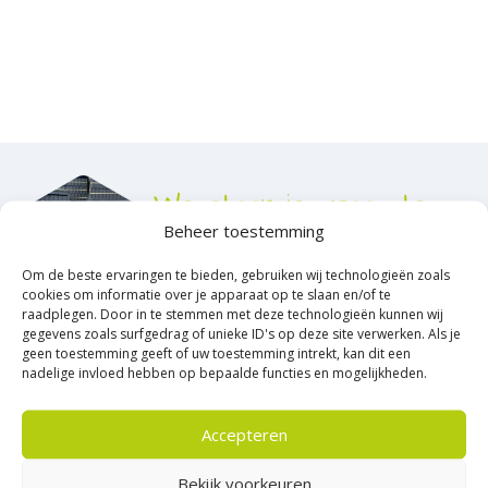
20x30x6, 30x60x5 en 60x60x4 cm
De patio square heeft een formaat van 20x30x6, 30x60x5 en
60x60x4 cm en is geimpregneerd en gecoat.
De patio is dus een duurzaam product en een
ondershoudsarme bestrating / tegel.
De patio Square 20x30x6 cm is leverbaar in Nero Grey, Notte
We staan je graag te
naturelle, lava grigio, marrone viola en tricolore!?
Beheer toestemming
– De patio serie tegels hebben een beschermlaag (coating)
woord!
– De patio in deze lijn zijn dieper van kleur
Persoonlijk
Om de beste ervaringen te bieden, gebruiken wij technologieën zoals
– De kleuren van deze tuintegel zelf zijn duurzamer
specialistisch advies
cookies om informatie over je apparaat op te slaan en/of te
– De tegels nemen minder water op,het blijft er als het ware
Team Heerde
raadplegen. Door in te stemmen met deze technologieën kunnen wij
gegevens zoals surfgedrag of unieke ID's op deze site verwerken. Als je
‘opliggen’
geen toestemming geeft of uw toestemming intrekt, kan dit een
– Vuil en groene aanslag krijgen bij de juiste aanleg en het
nadelige invloed hebben op bepaalde functies en mogelijkheden.
0578-691910
juiste onderhoud minder kans.?
Een echte topper binnen het Kijlstra assortiment dus!
Accepteren
ff met ons appen? Kan ook!
Patio Straight Banenverband
Bekijk voorkeuren