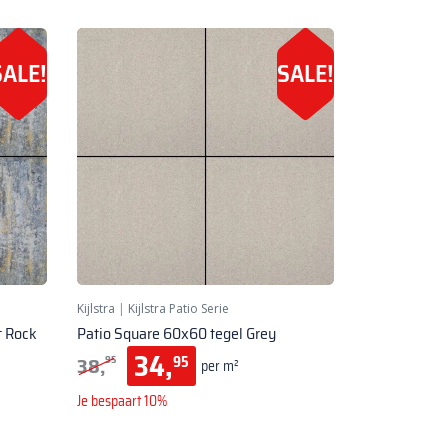
SALE!
SALE!
Kijlstra
|
Kijlstra Patio Serie
t Rock
Patio Square 60x60 tegel Grey
34,
38,
95
95
per m²
Je bespaart 10%