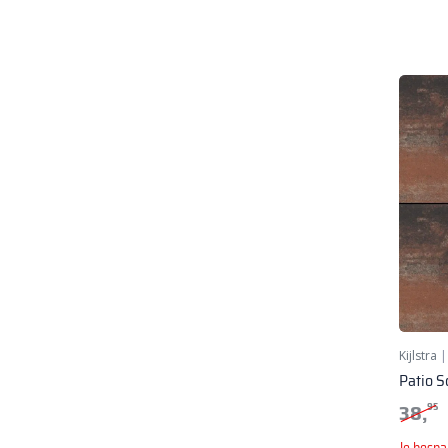
Kijlstra
Patio S
38,
95