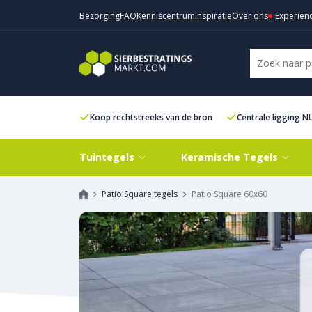
Bezorging
FAQ
Kenniscentrum
Inspiratie
Over ons
Experien
Koop rechtstreeks van de bron
Centrale ligging N
Tuintegels
Keramische Tegels
Patio Square tegels
Patio Square 60x60