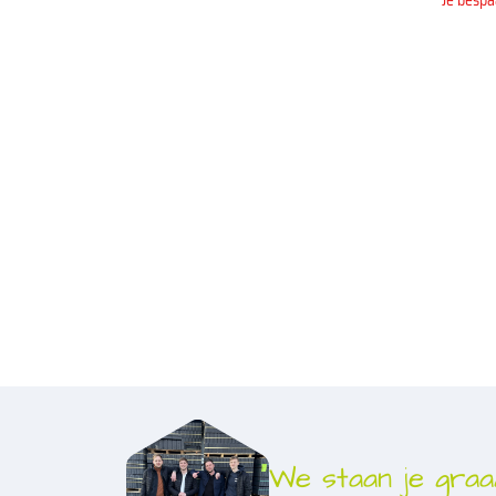
Je bespa
We staan je graa