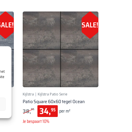
SALE!
SALE!
met
ite
Kijlstra
|
Kijlstra Patio Serie
Grey
Patio Square 60x60 tegel Ocean
34,
38,
95
95
per m²
Je bespaart 10%