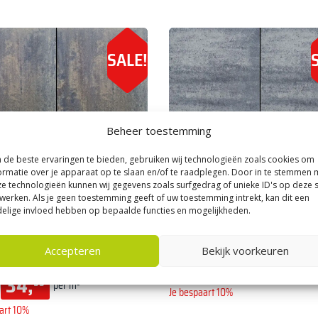
SALE!
Beheer toestemming
de beste ervaringen te bieden, gebruiken wij technologieën zoals cookies om
ormatie over je apparaat op te slaan en/of te raadplegen. Door in te stemmen 
e technologieën kunnen wij gegevens zoals surfgedrag of unieke ID's op deze s
werken. Als je geen toestemming geeft of uw toestemming intrekt, kan dit een
elige invloed hebben op bepaalde functies en mogelijkheden.
|
Kijlstra Patio Serie
Kijlstra
|
Kijlstra Patio Serie
quare 60x60 tegel Metallica
Patio Square 60x60 tegel Nero 
Accepteren
Bekijk voorkeuren
34,
38,
95
95
per m²
34,
95
per m²
Je bespaart 10%
art 10%