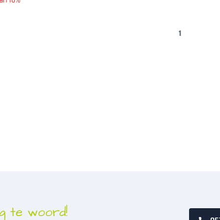
art 10%
1
g te woord!