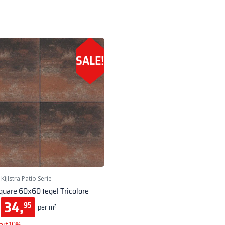
SALE!
|
Kijlstra Patio Serie
quare 60x60 tegel Tricolore
34,
95
per m²