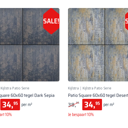
SALE!
|
Kijlstra Patio Serie
Kijlstra
|
Kijlstra Patio Serie
quare 60x60 tegel Dark Sepia
Patio Square 60x60 tegel Deser
34,
34,
38,
95
95
95
per m²
per m²
art 10%
Je bespaart 10%