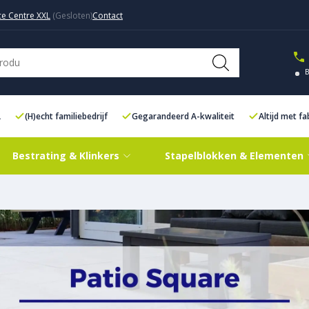
ce Centre XXL
Contact
L
(H)echt familiebedrijf
Gegarandeerd A-kwaliteit
Altijd met f
Bestrating & Klinkers
Stapelblokken & Elementen