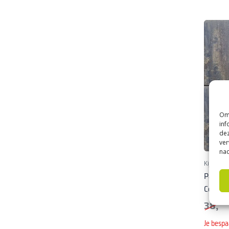
Om 
inf
dez
ver
nad
Kijlstra
Patio S
Corten
38,
95
Je bespa