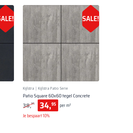
SALE!
SALE!
Kijlstra
|
Kijlstra Patio Serie
Patio Square 60x60 tegel Concrete
34,
38,
95
95
per m²
Je bespaart 10%