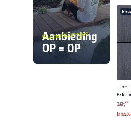
Nieuw
Aanbieding
Buitenkansjes!
OP = OP
Kijlstra
Patio S
38,
95
Je bespa