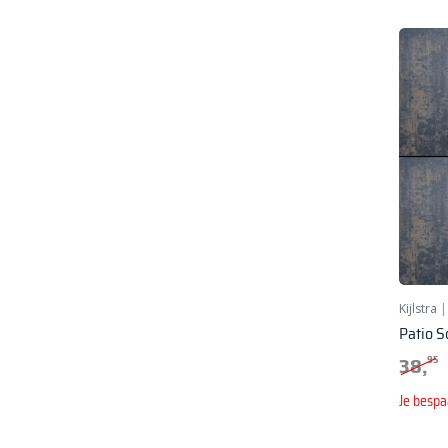
Kijlstra
Patio S
38,
95
Je bespa