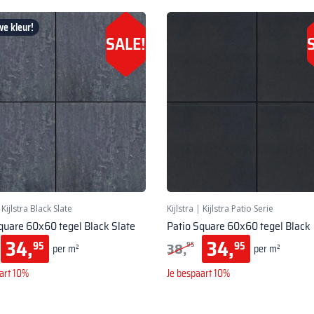
e kleur!
SALE!
|
Kijlstra Black Slate
Kijlstra
|
Kijlstra Patio Serie
quare 60x60 tegel Black Slate
Patio Square 60x60 tegel Black
34,
34,
38,
95
95
95
per m²
per m²
art 10%
Je bespaart 10%