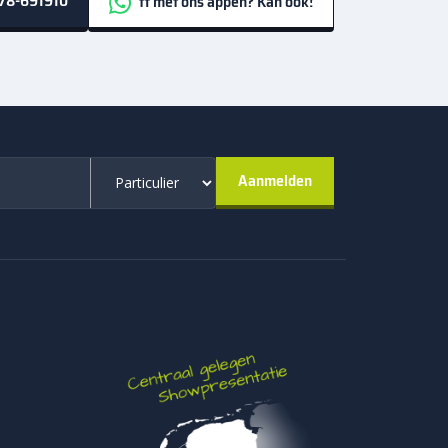
78-691910
ff met ons appen? Kan ook!