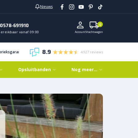
Nieuws
0578-691910
0
Bereikbaar vanaf 09:00
Account
Vrachtwagen
8.9
abrieksgarantie
4.927 reviews
Opsluitbanden
Nog meer…