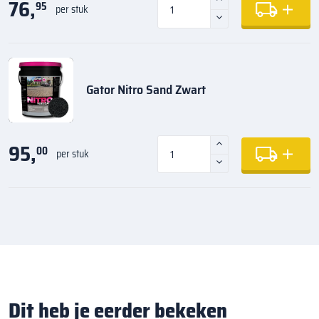
76,
95
per stuk
Gator Nitro Sand Zwart
95,
00
per stuk
Dit heb je eerder bekeken