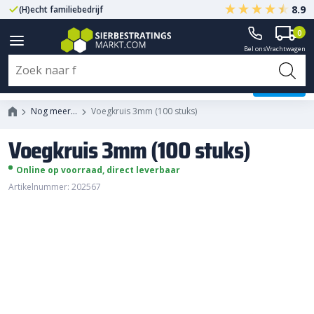
8.9
(H)echt familiebedrijf
Gegarandeerd A-kwaliteit
0
Bel ons
Vrachtwagen
Voegkruis 3mm (100 stuks)
Nog meer…
Voegkruis 3mm (100 stuks)
Voegkruis 3mm (100 stuks)
Online op voorraad, direct leverbaar
Artikelnummer: 202567