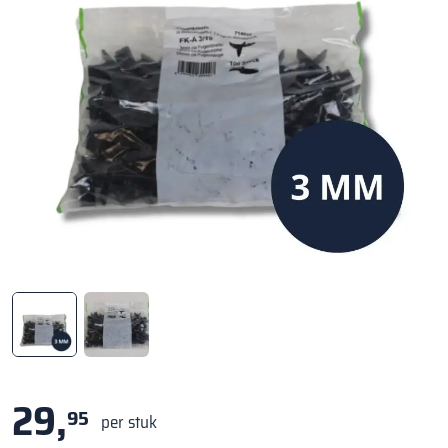
29,
95
per stuk