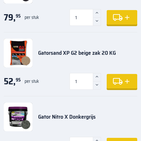
79,
95
per stuk
Gatorsand XP G2 beige zak 20 KG
52,
95
per stuk
Gator Nitro X Donkergrijs