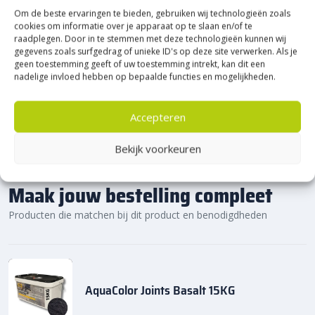
prachtige Heerde.
Om de beste ervaringen te bieden, gebruiken wij technologieën zoals
★ 2.500m² Experience Centre XXL in Heerde!
cookies om informatie over je apparaat op te slaan en/of te
raadplegen. Door in te stemmen met deze technologieën kunnen wij
Kom gezellig langs!
gegevens zoals surfgedrag of unieke ID's op deze site verwerken. Als je
geen toestemming geeft of uw toestemming intrekt, kan dit een
nadelige invloed hebben op bepaalde functies en mogelijkheden.
Accepteren
Bekijk voorkeuren
Maak jouw bestelling compleet
Producten die matchen bij dit product en benodigdheden
AquaColor Joints Basalt 15KG