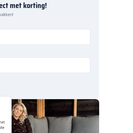
ject met korting!
 pakken!
met
ite