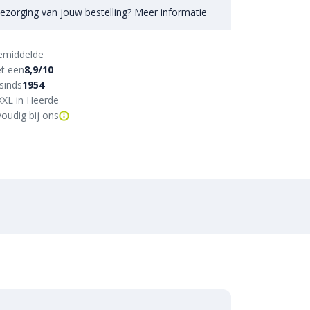
ezorging van jouw bestelling?
Meer informatie
emiddelde
t een
8,9/10
sinds
1954
XXL in Heerde
oudig bij ons