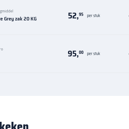
egmiddel
52,
95
per stuk
te Grey zak 20 KG
ro
95,
00
per stuk
ekeken