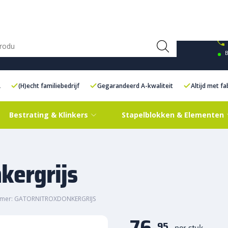
ce Centre XXL
Contact
B
L
(H)echt familiebedrijf
Gegarandeerd A-kwaliteit
Altijd met f
Bestrating & Klinkers
Stapelblokken & Elementen
kergrijs
mmer: GATORNITROXDONKERGRIJS
76,
95
per stuk