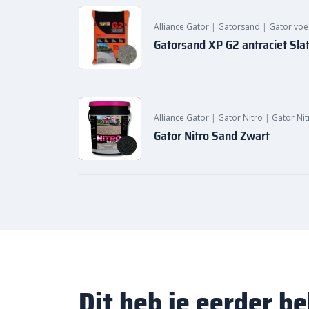
Alliance Gator
|
Gatorsand
|
Gator vo
Gatorsand XP G2 antraciet Sla
Alliance Gator
|
Gator Nitro
|
Gator Nit
Gator Nitro Sand Zwart
Dit heb je eerder b