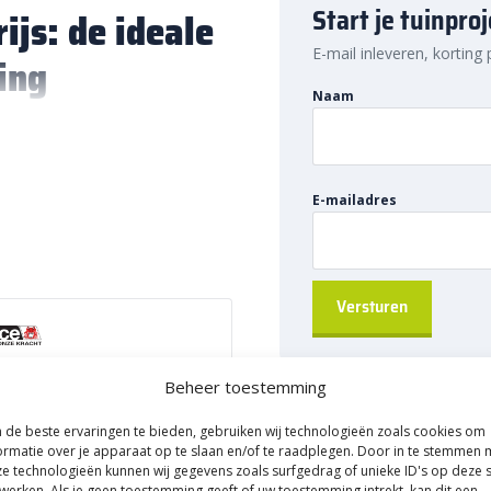
Start je tuinpro
ijs: de ideale
E-mail inleveren, korting
ing
Naam
voor wie een strakke en stevige
lleen gemakkelijk te verwerken,
stabiel blijft liggen. Of je nu een
nd past perfect bij elke
E-mailadres
dit voegzand eenvoudig online,
 snelle levering uit voorraad. Het
ls droog weer optimaal te
nleggen van je bestrating.
Donkergrijs kopen
Beheer toestemming
an 3 mm tot 50 mm breed en
re tinten
60 mm diepte. Dit zorgt ervoor
de beste ervaringen te bieden, gebruiken wij technologieën zoals cookies om
zoals voertuigen. Dankzij de
ormatie over je apparaat op te slaan en/of te raadplegen. Door in te stemmen 
Nitro X
rde harsen is het voegzand
e technologieën kunnen wij gegevens zoals surfgedrag of unieke ID's op deze s
werken. Als je geen toestemming geeft of uw toestemming intrekt, kan dit een