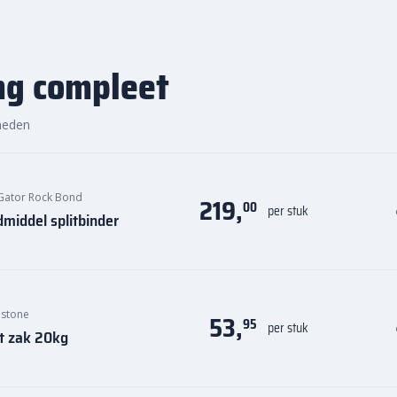
om
je bestrating zowel duurzaam
 van snelle levering en ruime
ng compleet
heden
01:00
Gator Rock Bond
219,
00
per stuk
middel splitbinder
ostone
53,
95
per stuk
t zak 20kg