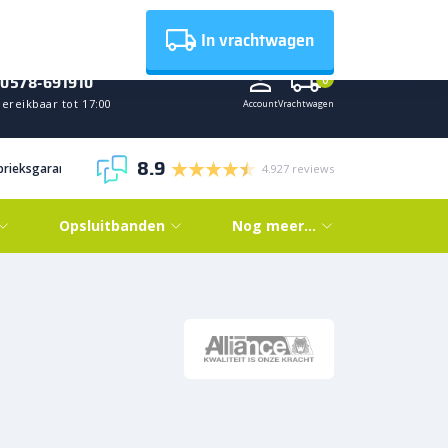
Nieuws
In vrachtwagen
0578-691910
0
ereikbaar tot 17:00
Account
Vrachtwagen
8.9
abrieksgarantie
4.927 reviews
Opsluitbanden
Nog meer…