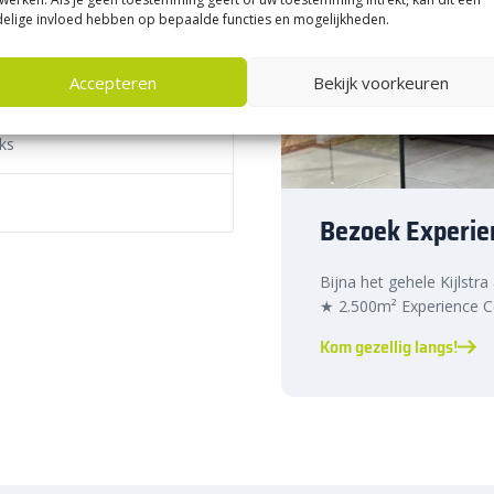
 Kortom: Alliance Gator voegen
elige invloed hebben op bepaalde functies en mogelijkheden.
l
Accepteren
Bekijk voorkeuren
kergrijs is de snelle levering.
ks
l thuis geleverd, waardoor je
zand is bovendien in meerdere
 ideaal voor een chique en
Bezoek Experie
emmers van 12,5 kg en is
Dankzij de Xtra fine gradatie
tegen water enf onkruid.
Bijna het gehele Kijlstra
★ 2.500m² Experience Ce
X
Kom gezellig langs!
fwerking
ed – liefst met
voegkruizen
t voor de oprit
ngsmarkt.com