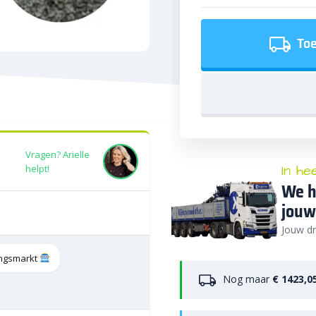
Toe
Vragen? Arielle
In he
helpt!
We h
jouw
Jouw dr
tingsmarkt
Nog maar
€ 1423,0