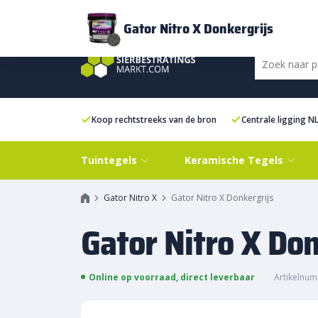
Bezorging
FAQ
Kenniscentrum
Inspiratie
Over ons
Experien
Gator Nitro X Donkergrijs
Koop rechtstreeks van de bron
Centrale ligging N
Tuintegels
Keramische Tegels
Gator Nitro X
Gator Nitro X Donkergrijs
Gator Nitro X Don
Online op voorraad, direct leverbaar
Artikelnu