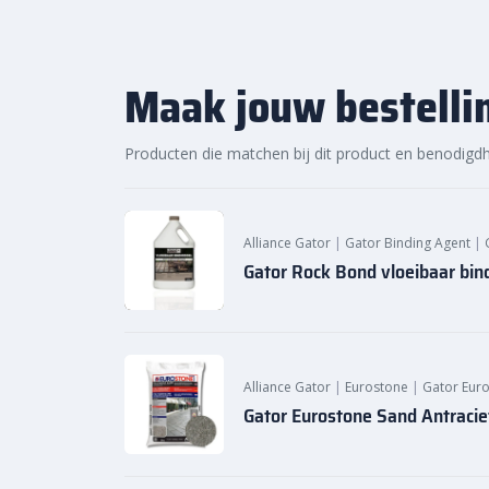
Altijd de beste prijs bij Sierbestratingsmarkt.c
Bestel nu jouw
Gator Nitro X fijn voegzand
en werk 
als stevig af. Bekijk het product online en profiteer
Maak jouw bestelli
voorraad.
Videospeler
Producten die matchen bij dit product en benodigd
00:00
Alliance Gator
|
Gator Binding Agent
|
Gator Rock Bond vloeibaar bind
Alliance Gator
|
Eurostone
|
Gator Eur
Gator Eurostone Sand Antracie