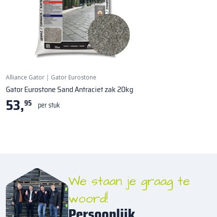
Zéér geschikt voor kasseien!
Alliance Gator
|
Gator Eurostone
Gator Eurostone Sand Antraciet zak 20kg
53,
95
per stuk
We staan je graag te
woord!
Persoonlijk