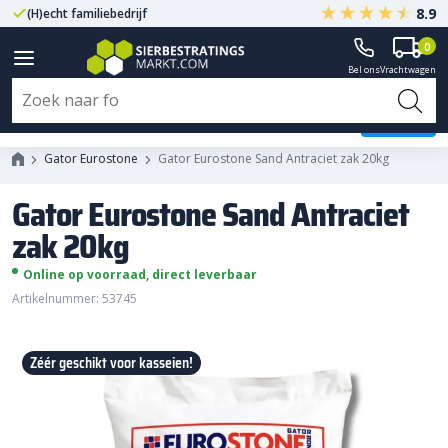
8.9
(H)echt familiebedrijf
Gegarandeerd A-kwaliteit
0
Bel ons
Vrachtwagen
Gator Eurostone Sand Antraciet
zak 20kg
Gator Eurostone
Gator Eurostone Sand Antraciet zak 20kg
Gator Eurostone Sand Antraciet
zak 20kg
Online op voorraad, direct leverbaar
Artikelnummer: 53745
Zéér geschikt voor kasseien!