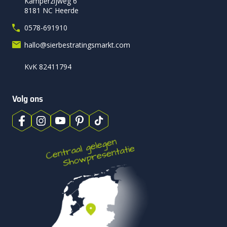
Kamperzijweg 6
8181 NC Heerde
0578-691910
hallo@sierbestratingsmarkt.com
KvK 82411794
Volg ons