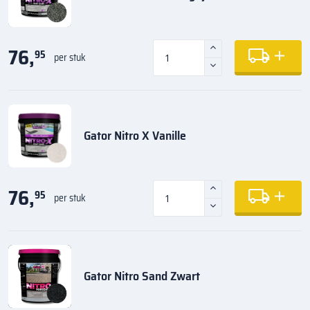
76,
95
per stuk
Gator Nitro X Vanille
76,
95
per stuk
Gator Nitro Sand Zwart