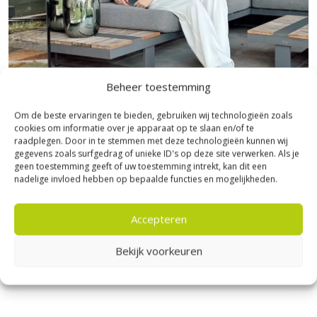
meest recente instructies op te volgen en om bij twijfel
contact
op te nemen met ons deskundige team.
Beheer toestemming
Om de beste ervaringen te bieden, gebruiken wij technologieën zoals
Bezoek Experience Centre XXL
cookies om informatie over je apparaat op te slaan en/of te
raadplegen. Door in te stemmen met deze technologieën kunnen wij
Heerde!
gegevens zoals surfgedrag of unieke ID's op deze site verwerken. Als je
geen toestemming geeft of uw toestemming intrekt, kan dit een
Bijna het gehele Kijlstra assortiment vind je in het
nadelige invloed hebben op bepaalde functies en mogelijkheden.
prachtige Heerde.
★ 2.500m² Experience Centre XXL in Heerde!
Accepteren
Kom gezellig langs!
Bekijk voorkeuren