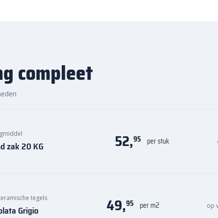
ng compleet
heden
egmiddel
52,
95
per stuk
nd zak 20 KG
Keramische tegels
49,
95
per m2
op 
lata Grigio