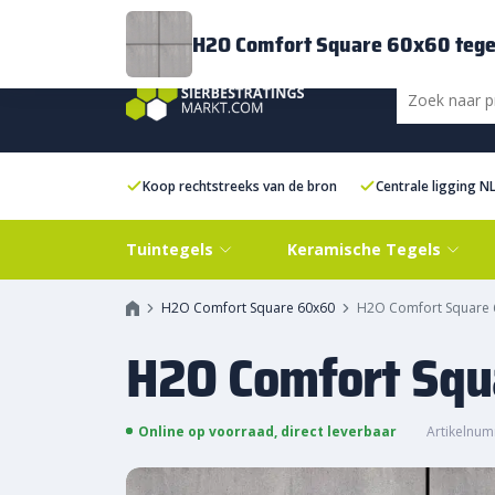
Bezorging
FAQ
Kenniscentrum
Inspiratie
Over ons
Experien
H2O Comfort Square 60x60 tege
Koop rechtstreeks van de bron
Centrale ligging N
Tuintegels
Keramische Tegels
H2O Comfort Square 60x60
H2O Comfort Square 
H2O Comfort Squ
Online op voorraad, direct leverbaar
Artikelnum