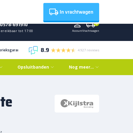
Nieuws
In vrachtwagen
0578-691910
0
ereikbaar tot 17:00
Account
Vrachtwagen
8.9
abrieksgarantie
4.927 reviews
Opsluitbanden
Nog meer…
te
²