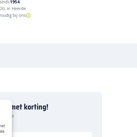
sinds
1954
XXL in Heerde
oudig bij ons
ject met korting!
 pakken!
met
ite