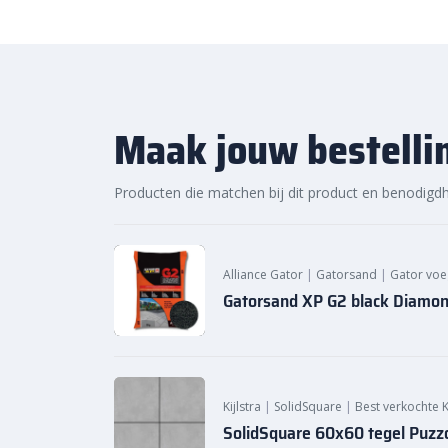
Maak jouw bestelli
Producten die matchen bij dit product en benodigd
Alliance Gator
|
Gatorsand
|
Gator vo
Gatorsand XP G2 black Diamo
Kijlstra
|
SolidSquare
|
Best verkochte 
SolidSquare 60x60 tegel Puzzo