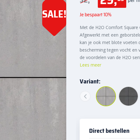
32,
SALE!
Je bespaart 10%
Met de H2O Comfort Square 60
Afgewerkt met een geborsteld
kan je ook met blote voeten c
bescherming tegen vocht en v
de voordelen van de H2O serie
Lees meer
Variant:
Direct bestellen