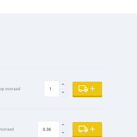
op vooraad
vooraad