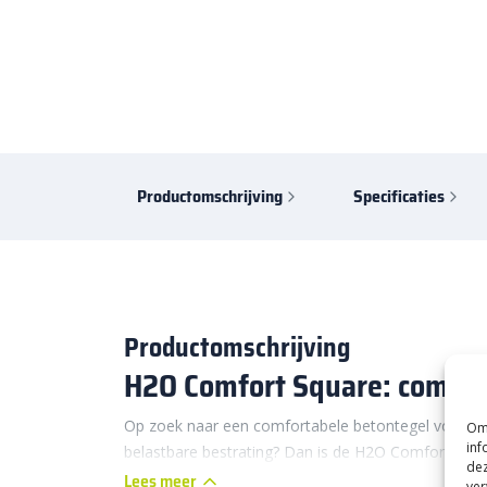
Productomschrijving
Specificaties
Productomschrijving
H2O Comfort Square: comfor
Op zoek naar een comfortabele betontegel voor je t
Om 
inf
belastbare bestrating? Dan is de H2O Comfort Squ
dez
perfecte oplossing. Het populaire 60×60 cm formaa
Lees meer
ver