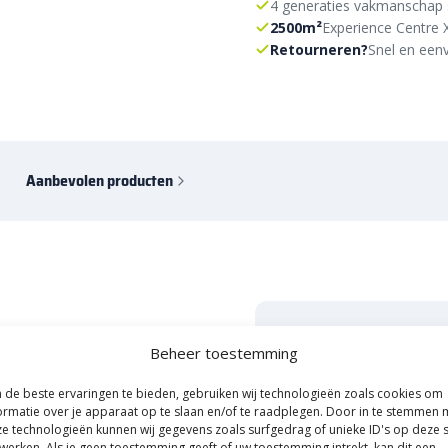
4 generaties vakmanschap 
2500m²
Experience Centre 
Retourneren?
Snel en eenv
Aanbevolen producten
Start je tuinpro
tabele tuintegel
Beheer toestemming
E-mail inleveren, korting
uinpad, terras of andere licht
de beste ervaringen te bieden, gebruiken wij technologieën zoals cookies om
ormatie over je apparaat op te slaan en/of te raadplegen. Door in te stemmen 
are 60×60 tegel Concrete de
Naam
e technologieën kunnen wij gegevens zoals surfgedrag of unieke ID's op deze s
t maakt deze tegel geschikt voor
werken. Als je geen toestemming geeft of uw toestemming intrekt, kan dit een