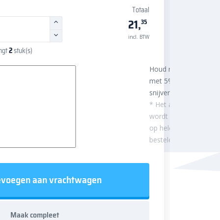
Totaal
21,
35
incl. BTW
angt
2
stuk(s)
Houd rekening
met 5%
snijverlies
* Het aantal m²
wordt afgerond
op hele
besteleenheden.
voegen aan vrachtwagen
Maak compleet