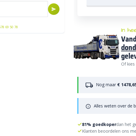
578 69 50 78
In he
Vand
dond
gele
Of kies
Nog maar
€ 1478,6
Alles weten over de b
81% goedkoper
dan het g
Klanten beoordelen ons me