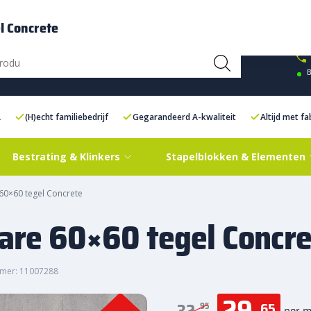
ce Centre XXL
Contact
l Concrete
B
L
(H)echt familiebedrijf
Gegarandeerd A-kwaliteit
Altijd met f
Bestrating & Klinkers
Stapelblokken & Elementen
60×60 tegel Concrete
are 60×60 tegel Concre
mer: 11007288
29,
65
95
per m