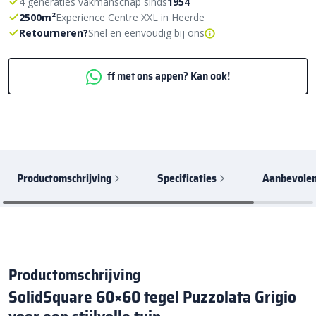
4 generaties vakmanschap sinds
1954
2500m²
Experience Centre XXL in Heerde
Retourneren?
Snel en eenvoudig bij ons
ff met ons appen? Kan ook!
Productomschrijving
Specificaties
Aanbevolen
Productomschrijving
SolidSquare 60×60 tegel Puzzolata Grigio