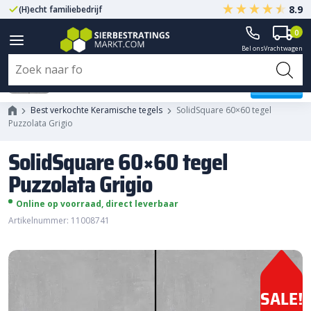
8.9
(H)echt familiebedrijf
Gegarandeerd A-kwaliteit
0
Bel ons
Vrachtwagen
SolidSquare 60x60 tegel
Puzzolata Grigio
Best verkochte Keramische tegels
SolidSquare 60×60 tegel
Puzzolata Grigio
SolidSquare 60×60 tegel
Puzzolata Grigio
Online op voorraad, direct leverbaar
Artikelnummer: 11008741
SALE!