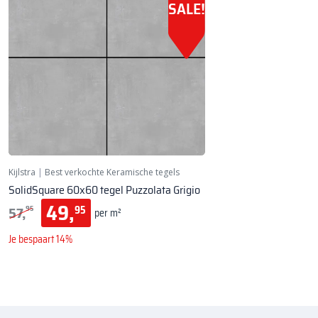
SALE!
Kijlstra
|
Best verkochte Keramische tegels
SolidSquare 60x60 tegel Puzzolata Grigio
49,
57,
95
95
per m²
Je bespaart 14%