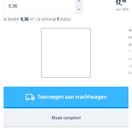
17,
98
incl. BTW
Je bestelt:
0,36
m²
/ Je ontvangt
1
stuk(s)
H
m
sn
*
w
o
b
Toevoegen aan vrachtwagen
Maak compleet