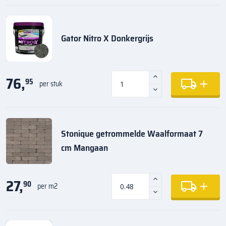
Gator Nitro X Donkergrijs
76,
95
per stuk
Stonique getrommelde Waalformaat 7
cm Mangaan
27,
90
per m2