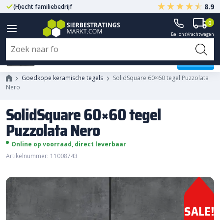
8.9
(H)echt familiebedrijf
Gegarandeerd A-kwaliteit
0
Bel ons
Vrachtwagen
SolidSquare 60x60 tegel
Puzzolata Nero
Goedkope keramische tegels
SolidSquare 60×60 tegel Puzzolata
Nero
SolidSquare 60×60 tegel
Puzzolata Nero
Online op voorraad, direct leverbaar
Artikelnummer: 11008743
SALE!