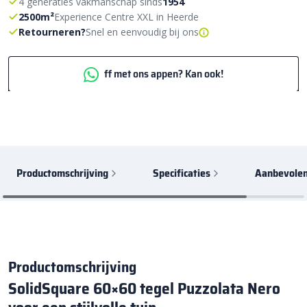
4 generaties vakmanschap sinds
1954
2500m²
Experience Centre XXL in Heerde
Retourneren?
Snel en eenvoudig bij ons
ff met ons appen? Kan ook!
Productomschrijving
Specificaties
Aanbevolen
Productomschrijving
SolidSquare 60×60 tegel Puzzolata Nero