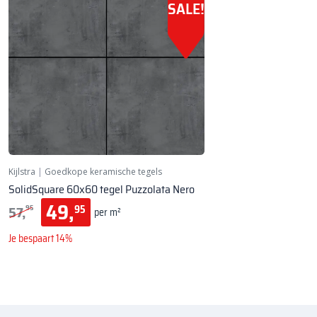
SALE!
Kijlstra
|
Goedkope keramische tegels
SolidSquare 60x60 tegel Puzzolata Nero
49,
57,
95
95
per m²
Je bespaart 14%