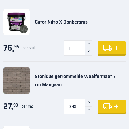
Gator Nitro X Donkergrijs
76,
95
per stuk
Stonique getrommelde Waalformaat 7
cm Mangaan
27,
90
per m2