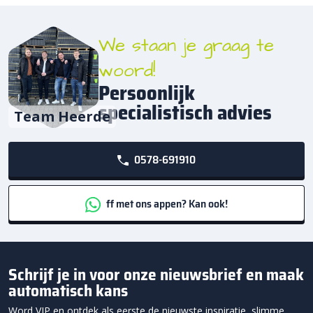
We staan je graag te
woord!
Persoonlijk
specialistisch advies
Team Heerde
0578-691910
ff met ons appen? Kan ook!
Schrijf je in voor onze nieuwsbrief en maak
automatisch kans
Word VIP en ontdek als eerste de nieuwste inspiratie, slimme