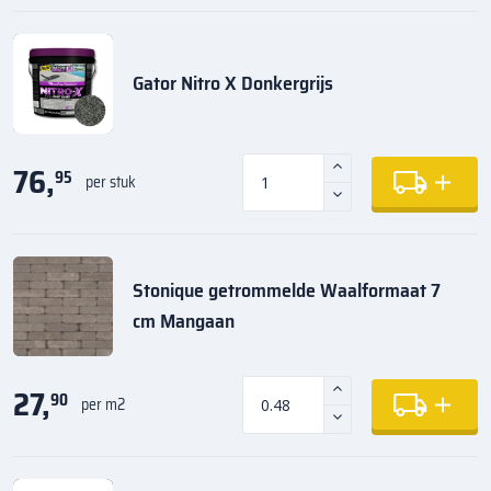
Gator Nitro X Donkergrijs
76,
95
per stuk
Stonique getrommelde Waalformaat 7
cm Mangaan
27,
90
per m2