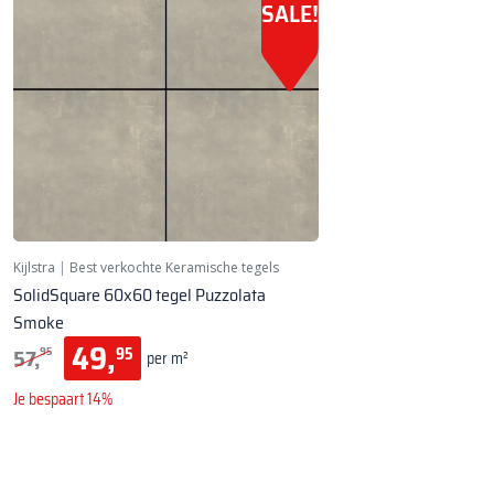
SALE!
Kijlstra
|
Best verkochte Keramische tegels
SolidSquare 60x60 tegel Puzzolata
Smoke
49,
57,
95
95
per m²
Je bespaart 14%