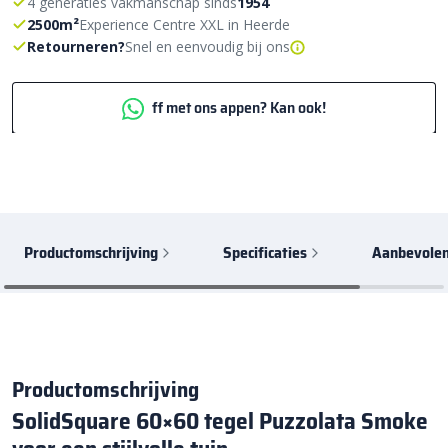
4 generaties vakmanschap sinds
1954
2500m²
Experience Centre XXL in Heerde
Retourneren?
Snel en eenvoudig bij ons
ff met ons appen? Kan ook!
Productomschrijving
Specificaties
Aanbevolen
Productomschrijving
SolidSquare 60×60 tegel Puzzolata Smoke