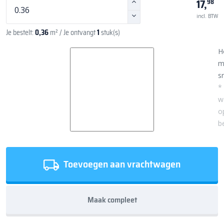
17,
98
incl. BTW
Je bestelt:
0,36
m²
/ Je ontvangt
1
stuk(s)
H
m
sn
*
w
o
b
Toevoegen aan vrachtwagen
Maak compleet