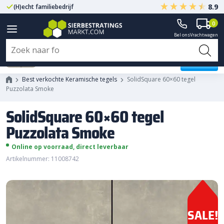
8.9
(H)echt familiebedrijf
Gegarandeerd A-kwaliteit
0
Bel ons
Vrachtwagen
SolidSquare 60x60 tegel
Puzzolata Smoke
Best verkochte Keramische tegels
SolidSquare 60×60 tegel
Puzzolata Smoke
SolidSquare 60×60 tegel
Puzzolata Smoke
Online op voorraad, direct leverbaar
Artikelnummer: 11008742
SALE!