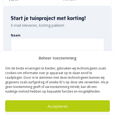
gebruiken, zodat je zeker weet dat de afstand overal gelijk is.
Voeg af met een flexibel en waterdoorlatend voegmiddel voor
een strak resultaat. Maak het geheel af door af te sluiten met
Start je tuinproject met korting!
opsluitbanden
. Hiermee voorkom je verzakken en verschuiven
E-mail inleveren, korting pakken!
van de tegels.
Sierbestratingsmarkt.com: snelle levering
Naam
voor de beste prijs
Bij Sierbestratingsmarkt.com bestel je de
SolidSquare tegels
Beheer toestemming
eenvoudig online. Dankzij ons brede assortiment en scherpe
E-mailadres
prijzen vind je altijd de juiste oplossing voor jouw project. Ontdek
Om de beste ervaringen te bieden, gebruiken wij technologieën zoals
de hoogwaardige kwaliteit, voordelige prijs en snelle levering van
cookies om informatie over je apparaat op te slaan en/of te
Sierbestratingsmarkt.com.
raadplegen. Door in te stemmen met deze technologieën kunnen wij
gegevens zoals surfgedrag of unieke ID's op deze site verwerken. Als je
geen toestemming geeft of uw toestemming intrekt, kan dit een
nadelige invloed hebben op bepaalde functies en mogelijkheden.
Accepteren