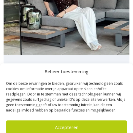
Sierbestratingsmarkt.com.
Bezoek Experience Centre XXL
Beheer toestemming
Heerde!
Om de beste ervaringen te bieden, gebruiken wij technologieën zoals
cookies om informatie over je apparaat op te slaan en/of te
Bijna het gehele Kijlstra assortiment vind je in het
raadplegen. Door in te stemmen met deze technologieën kunnen wij
prachtige Heerde.
gegevens zoals surfgedrag of unieke ID's op deze site verwerken. Als je
★ 2.500m² Experience Centre XXL in Heerde!
geen toestemming geeft of uw toestemming intrekt, kan dit een
nadelige invloed hebben op bepaalde functies en mogelijkheden.
Kom gezellig langs!
Accepteren