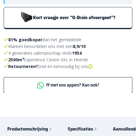
Kort vraagje over "U-Drain afvoergoot"?
81% goedkoper
dan het gemiddelde
Klanten beoordelen ons met een
8,9/10
4 generaties vakmanschap sinds
1954
2500m²
Experience Centre XXL in Heerde
Retourneren?
Snel en eenvoudig bij ons
ff met ons appen? Kan ook!
Productomschrijving
Specificaties
Aanvullend