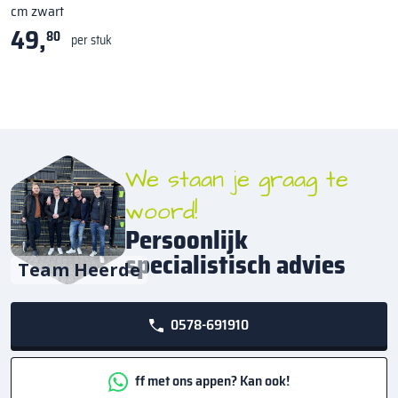
cm zwart
49,
80
per stuk
We staan je graag te
woord!
Persoonlijk
specialistisch advies
Team Heerde
0578-691910
ff met ons appen? Kan ook!