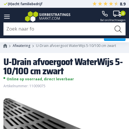
8.9
(H)echt familiebedrijf
Gegarandeerd A-kwaliteit
0
Bel ons
Vrachtwagen
U-Drain afvoergoot WaterWijs 5-
10/100 cm zwart
Afwatering
U-Drain afvoergoot WaterWijs 5-10/100 cm zwart
U-Drain afvoergoot WaterWijs 5-
10/100 cm zwart
Online op voorraad, direct leverbaar
Artikelnummer: 11009075