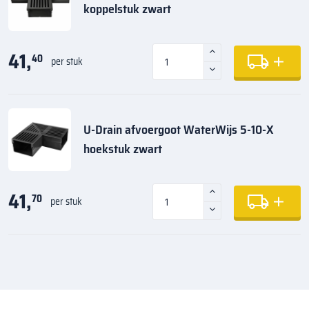
koppelstuk zwart
41,
40
per stuk
U-Drain afvoergoot WaterWijs 5-10-X
hoekstuk zwart
41,
70
per stuk