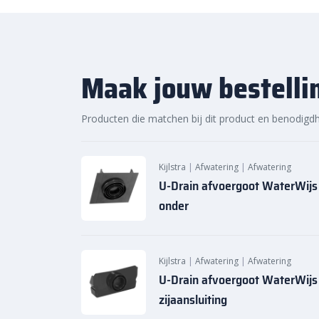
wateroverlast rondom bestrating te beperken.
Sierbestratingsmarkt.com: sn
voor de beste prijs
Maak jouw bestelli
Bij Sierbestratingsmarkt.com bestel je
U-Drain
gote
online. Dankzij ons brede assortiment en scherpe prij
Producten die matchen bij dit product en benodigd
onderdelen voor jouw afwateringssysteem. Ontdek 
snelle levering van Sierbestratingsmarkt.com.
Kijlstra
|
Afwatering
|
Afwatering
U-Drain afvoergoot WaterWijs
onder
Kijlstra
|
Afwatering
|
Afwatering
U-Drain afvoergoot WaterWijs
zijaansluiting