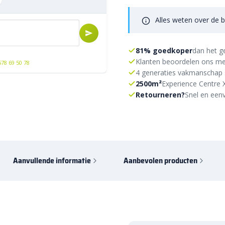
Alles weten over de b
81% goedkoper
dan het g
Klanten beoordelen ons me
578 69 50 78
4 generaties vakmanschap 
2500m²
Experience Centre 
Retourneren?
Snel en eenv
Aanvullende informatie
Aanbevolen producten