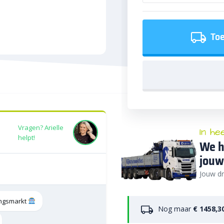
Toe
Vragen? Arielle
In he
helpt!
We h
jouw
Jouw dr
tingsmarkt
Nog maar
€ 1458,3