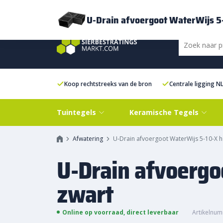
Bezorging
FAQ
Kenniscentrum
Inspiratie
Over ons
Experien
U-Drain afvoergoot WaterWijs 5
Koop rechtstreeks van de bron
Centrale ligging N
Tuintegels
Keramische Tegels
Afwatering
U-Drain afvoergoot WaterWijs 5-10-X h
U-Drain afvoergo
zwart
Online op voorraad, direct leverbaar
Artikelnum