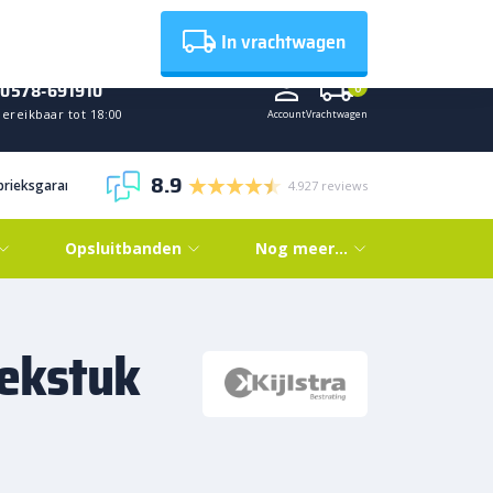
Nieuws
In vrachtwagen
0578-691910
0
ereikbaar tot 18:00
Account
Vrachtwagen
8.9
abrieksgarantie
4.927 reviews
Opsluitbanden
Nog meer…
oekstuk