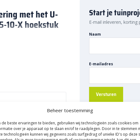
Start je tuinpro
ering met het U-
 5-10-X hoekstuk
E-mail inleveren, korting
Naam
 om je
afwatering
netjes door te
rgoot WaterWijs 5-10-X hoekstuk
eciaal ontwikkeld om U-Drain
E-mailadres
terafvoer van richting moet
n en ziet het er ook netjes uit.
ergoot van 10 cm breed met
 het afvoersysteem. Daarnaast
e toevoeging voor een goed
Beheer toestemming
ot hoekstuk
de beste ervaringen te bieden, gebruiken wij technologieën zoals cookies om
ormatie over je apparaat op te slaan en/of te raadplegen. Door in te stemmen 
e technologieën kunnen wij gegevens zoals surfgedrag of unieke ID's op deze s
82030681
werken. Als je geen toestemming geeft of uw toestemming intrekt, kan dit een