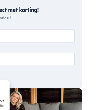
ject met korting!
 pakken!
met
ite