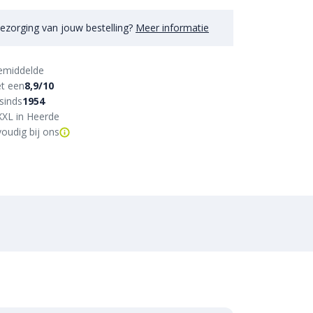
ezorging van jouw bestelling?
Meer informatie
emiddelde
t een
8,9/10
sinds
1954
XXL in Heerde
oudig bij ons