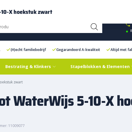
ce Centre XXL
Contact
-10-X hoekstuk zwart
B
L
(H)echt familiebedrijf
Gegarandeerd A-kwaliteit
Altijd met f
Bestrating & Klinkers
Stapelblokken & Elementen
oekstuk zwart
ot WaterWijs 5-10-X h
mer: 11009077