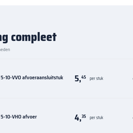
elle levering
ng compleet
n en accessoires eenvoudig
zen vind je altijd de juiste
heden
de kwaliteit, het gemak en de
5,
 5-10-VVO afvoeraansluitstuk
45
per stuk
4,
 5-10-VHO afvoer
35
per stuk