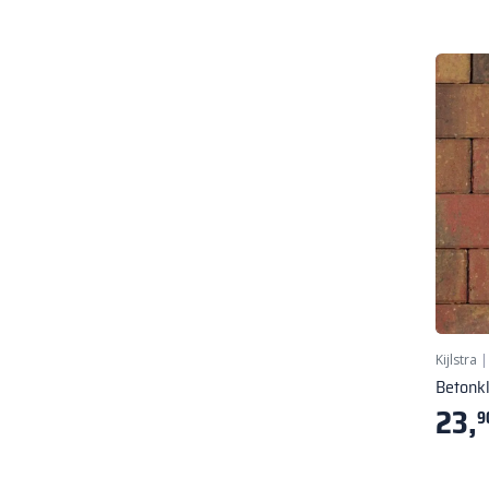
Kijlstra
Betonk
23,
9