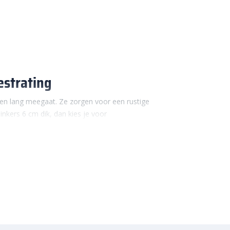
estrating
 en lang meegaat. Ze zorgen voor een rustige
linkers 6 cm dik, dan kies je voor
at maakt ze eenvoudig te verwerken. Het
ting.
inten. Effen kleuren passen goed bij moderne
en een levendiger beeld. Hierdoor sluiten deze
k en authentiek. Betonklinkers 6 cm worden veel
verzorgde bestrating gewenst is.
ik?