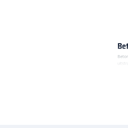
Bet
Beton
uitstr
betro
compa
Beton
wonin
klink
toege
Wa