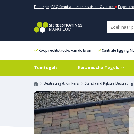
Bezorging
FAQ
Kenniscentrum
Inspiratie
Over ons
Experien
Koop rechtstreeks van de bron
Centrale ligging N
Tuintegels
Keramische Tegels
Bestrating & Klinkers
Standaard Kijlstra Bestrating