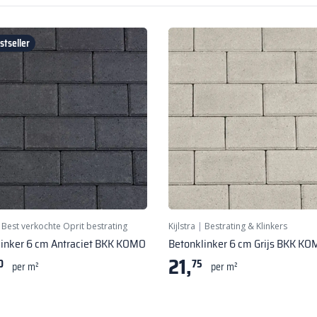
tseller
|
Best verkochte Oprit bestrating
Kijlstra
|
Bestrating & Klinkers
linker 6 cm Antraciet BKK KOMO
Betonklinker 6 cm Grijs BKK K
21,
0
75
per m²
per m²