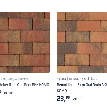
|
Bestrating & Klinkers
Kijlstra
|
Bestrating & Klinkers
linker 6 cm Oud Bont BKK KOMO
Betonklinker 6 cm Oud Bruin BK
KOMO
0
per m²
23,
90
per m²