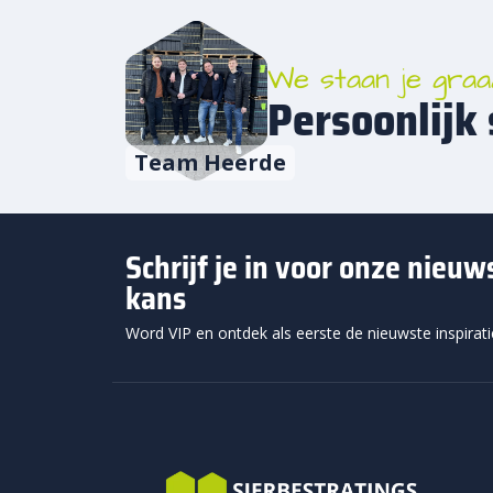
Beton
deze 
voor 
We staan je graa
aan e
Persoonlijk 
Dit f
Team Heerde
omdat
een t
je ook
Schrijf je in voor onze nieu
Beton
kans
Dat m
Het
Word VIP en ontdek als eerste de nieuwste inspirat
Het f
Beton
elkaa
legve
beste