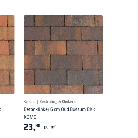
Kijlstra
|
Bestrating & Klinkers
K
Betonklinker 6 cm Oud Bussum BKK
KOMO
23,
90
per m²