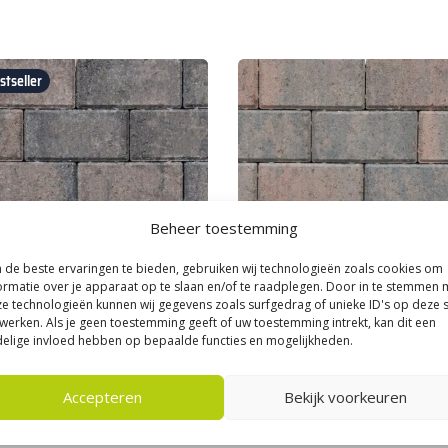
tseller
Beheer toestemming
de beste ervaringen te bieden, gebruiken wij technologieën zoals cookies om
ormatie over je apparaat op te slaan en/of te raadplegen. Door in te stemmen 
e technologieën kunnen wij gegevens zoals surfgedrag of unieke ID's op deze s
werken. Als je geen toestemming geeft of uw toestemming intrekt, kan dit een
|
Bestrating & Klinkers
Kijlstra
|
Best verkochte Oprit bestra
elige invloed hebben op bepaalde functies en mogelijkheden.
linker 6 cm Oud Drachten BKK
Betonklinker 6 cm Oud Emmen 
KOMO
Accepteren
Bekijk voorkeuren
23,
0
90
per m²
per m²