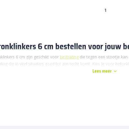
1
onklinkers 6 cm bestellen voor jouw b
klinkers 6 cm zijn geschikt voor
bestrating
die tegen een stootje kan
aling die in veel situaties goed tot zijn recht komt. Kies je voor betonk
Lees meer
uwbaarheid. Deze klinkers hebben een vaste maat van 21×10,5 cm. D
cte formaat zorgt voor een strak geheel en duidelijke lijnen in bestra
klinkers 6 cm zijn verkrijgbaar in effen kleuren en in genuanceerde t
gen en strakke tuinen. Genuanceerde kleuren geven juist meer diepte 
ers aan bij uiteenlopende tuinstijlen, van modern en strak tot landelij
past bij woningen, bedrijfspanden en parkeerplaatsen waar nette en 
arom kiezen voor betonklinkers 6 cm d