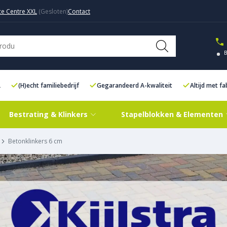
ce Centre XXL
Contact
L
(H)echt familiebedrijf
Gegarandeerd A-kwaliteit
Altijd met f
Bestrating & Klinkers
Stapelblokken & Elementen
Betonklinkers 6 cm