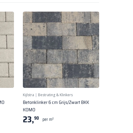
Kijlstra
|
Bestrating & Klinkers
OMO
Betonklinker 6 cm Grijs/Zwart BKK
KOMO
23,
90
per m²