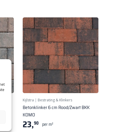
met
ite
ting
Kijlstra
|
Bestrating & Klinkers
BKK
Betonklinker 6 cm Rood/Zwart BKK
KOMO
23,
90
per m²