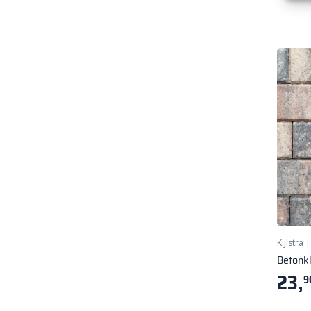
Kijlstra
Betonk
23,
9