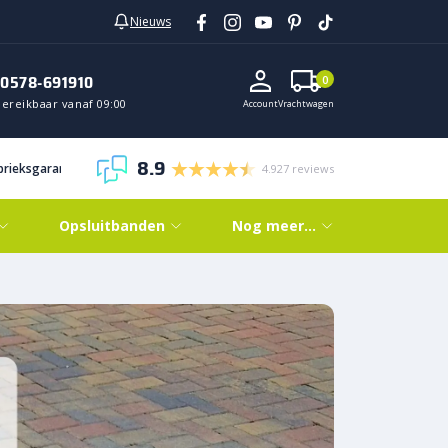
Nieuws
0578-691910
0
Bereikbaar vanaf 09:00
Account
Vrachtwagen
8.9
abrieksgarantie
4.927 reviews
Opsluitbanden
Nog meer…