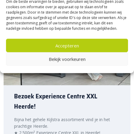
Om de beste ervaringen te bieden, gebruiken wij technologieën zoals
Sierbestratingsmarkt.com
cookies om informatie over je apparaat op te slaan en/of te
raadplegen. Door in te stemmen met deze technologieën kunnen wij
Bij
Sierbestratingsmarkt
ben je verzekerd van kwaliteit tegen een
gegevens zoals surfgedrag of unieke ID's op deze site verwerken. Als je
scherpe prijs. De Stonique getrommelde dikformaat XL 28x7x8
geen toestemming geeft of uw toestemming intrekt, kan dit een
nadelige invloed hebben op bepaalde functies en mogelijkheden.
cm Oud Drachten bestel je snel en eenvoudig online. Dankzij
onze ruime voorraad leveren we snel, zodat je direct aan de slag
kunt met jouw tuinproject. Heb je nog vragen over verwerking of
Accepteren
kleurkeuze? Ons team staat voor je klaar met deskundig en
praktisch advies. Liever eerst inspiratie opdoen? Bezoek ons
Bekijk voorkeuren
Experience Centre XXL
in Heerde en bekijk vele
Stonique
Trommelstenen
met eigen ogen.
Geef jouw tuin sfeer met Stonique
dikformaat XL
Bezoek Experience Centre XXL
Of je nu een rustiek tuinpad wilt aanleggen, een rond
terras of
Heerde!
een oprit
die tegen een stootje kan, met de
Stonique
getrommelde dikformaat XL 28x7x8 cm Oud Drachten
leg
Bijna het gehele Kijlstra assortiment vind je in het
je een stijlvolle en sterke basis. Bestel vandaag nog bij
prachtige Heerde.
Sierbestratingsmarkt
en maak jouw tuinproject tot een succes.
★ 2.500m² Experience Centre XXL in Heerde!