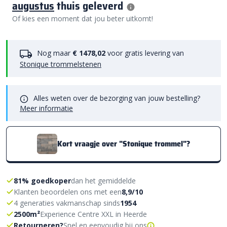
augustus
thuis geleverd
Of kies een moment dat jou beter uitkomt!
Nog maar
€ 1478,02
voor gratis levering van
Stonique trommelstenen
Alles weten over de bezorging van jouw bestelling?
Meer informatie
Kort vraagje over "Stonique trommel"?
81% goedkoper
dan het gemiddelde
Klanten beoordelen ons met een
8,9/10
4 generaties vakmanschap sinds
1954
2500m²
Experience Centre XXL in Heerde
Retourneren?
Snel en eenvoudig bij ons