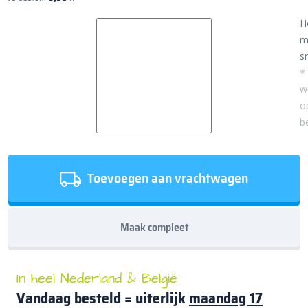
H
m
sn
*
w
o
b
Toevoegen aan vrachtwagen
Maak compleet
In heel Nederland & België
Vandaag besteld = uiterlijk
maandag 17