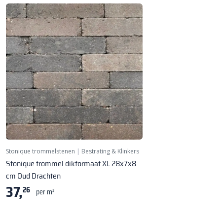
NIEUW!
Stonique trommelstenen
|
Bestrating & Klinkers
Stonique trommel dikformaat XL 28x7x8
cm Oud Drachten
37,
26
per m²