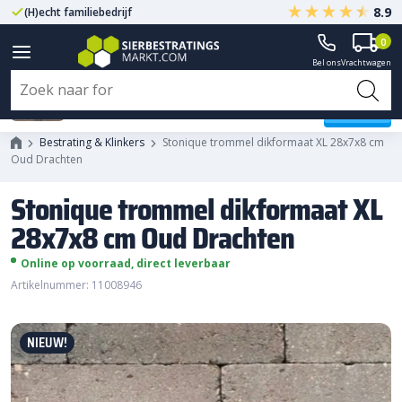
8.9
(H)echt familiebedrijf
Gegarandeerd A-kwaliteit
0
Bel ons
Vrachtwagen
Stonique trommel dikformaat XL
28x7x8 cm Oud Drachten
Bestrating & Klinkers
Stonique trommel dikformaat XL 28x7x8 cm
Oud Drachten
Stonique trommel dikformaat XL
28x7x8 cm Oud Drachten
Online op voorraad, direct leverbaar
Artikelnummer: 11008946
NIEUW!