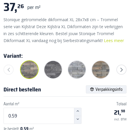
37,
26
per m²
Stonique getrommelde dikformaat XL 28x7x8 cm – Trommel
serie van Kijlstra! Deze Kijlstra XL Dikformaten zijn te verkrijgen
in zes schitterende kleuren. Bestel jouw Stonique Trommel
Dikformaat XL vandaag nog bij Sierbestratingsmarkt!
Lees meer
Variant:
Direct bestellen
Verpakkingsinfo
Aantal m²
Totaal
21,
98
incl. BTW
Je bestelt:
0,59
m²