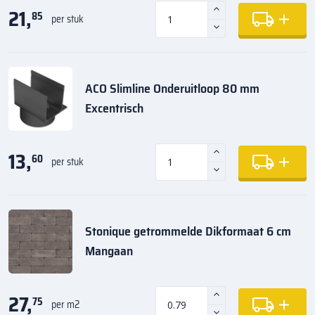
21,
85
per stuk
ACO Slimline Onderuitloop 80 mm
Excentrisch
13,
60
per stuk
Stonique getrommelde Dikformaat 6 cm
Mangaan
27,
75
per m2