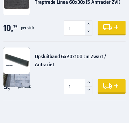
Traptrede Linea 60x30x15 Antraciet ZVK
10,
35
per stuk
Opsluitband 6x20x100 cm Zwart /
Antraciet
5,
35
per stuk