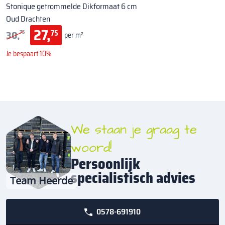
Stonique getrommelde Dikformaat 6 cm
Oud Drachten
27,
30,
75
75
per m²
Je bespaart 10%
We staan je graag te
woord!
Persoonlijk
specialistisch advies
Team Heerde
0578-691910