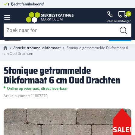
(H)echt familiebedrijf
Gegarandeerd A-kwaliteit
0
Bel ons
Vrachtwagen
Stonique getrommelde
Dikformaat 6 cm Oud Drachten
Antieke trommel dikformaat
Stonique getrommelde Dikformaat 6
cm Oud Drachten
Stonique getrommelde
Dikformaat 6 cm Oud Drachten
Online op voorraad, direct leverbaar
Artikelnummer: 11007270
SALE!