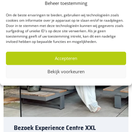
prijs in Nederland. Dankzij onze ruime voorraad en snelle
Beheer toestemming
levering kun je ook nog eens snel aan de slag met jouw
tuinproject. Bestel daarom vandaag nog. Ontdek de
Om de beste ervaringen te bieden, gebruiken wij technologieën zoals
cookies om informatie over je apparaat op te slaan en/of te raadplegen.
hoogwaardige kwaliteit en voordelige prijs van Stonique
Door in te stemmen met deze technologieën kunnen wij gegevens zoals
trommel dikformaat bij Sierbestratingsmarkt.com.
surfgedrag of unieke ID's op deze site verwerken. Als je geen
toestemming geeft of uw toestemming intrekt, kan dit een nadelige
invloed hebben op bepaalde functies en mogelijkheden.
Accepteren
Bekijk voorkeuren
Bezoek Experience Centre XXL