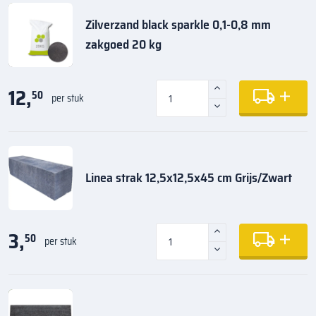
Zilverzand black sparkle 0,1-0,8 mm
zakgoed 20 kg
12,
50
per stuk
Linea strak 12,5x12,5x45 cm Grijs/Zwart
3,
50
per stuk