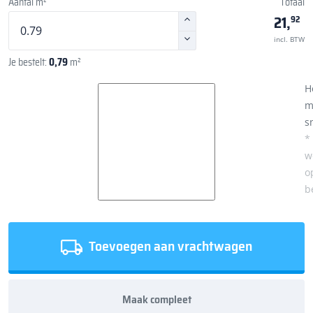
Aantal m²
Totaal
21,
92
incl. BTW
Je bestelt:
0,79
m²
H
m
s
*
w
o
b
Toevoegen aan vrachtwagen
Maak compleet