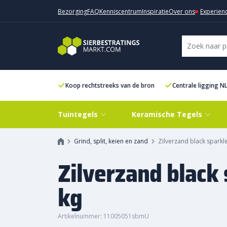
Bezorging
FAQ
Kenniscentrum
Inspiratie
Over ons
Experien
Koop rechtstreeks van de bron
Centrale ligging N
Tuintegels
Keramische Tegels
Grind, split, keien en zand
Zilverzand black spark
Zilverzand black
kg
Artikelnummer: 11005051sbmU