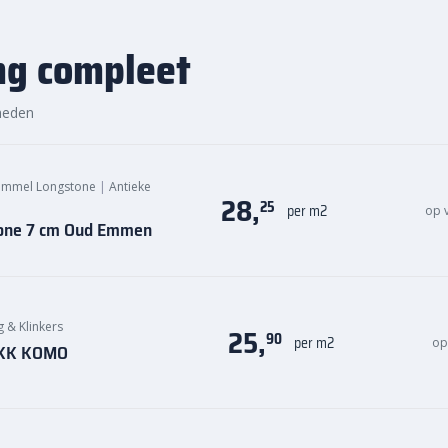
ng compleet
heden
ommel Longstone
|
Antieke
28,
25
per m2
op 
tone 7 cm Oud Emmen
g & Klinkers
25,
90
per m2
op
 BKK KOMO