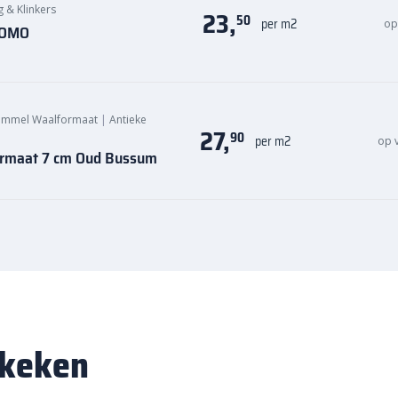
g & Klinkers
23,
50
per m2
op
 KOMO
ommel Waalformaat
|
Antieke
27,
90
per m2
op 
ormaat 7 cm Oud Bussum
ekeken