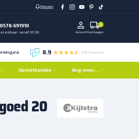
Nieuws
0578-691910
0
Bereikbaar vanaf 09:00
Account
Vrachtwagen
8.9
abrieksgarantie
4.927 reviews
Opsluitbanden
Nog meer…
kgoed 20