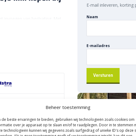
E-mail inleveren, korting
Naam
et invoegen van bestrating. Met
ddel geschikt voor smalle
g van verschillende soorten
eeft de zwarte kleur een mooie
E-mailadres
rast zorgt. Daarnaast zorgt het
 afwerking, maar helpt het ook
 van je terras of andere
an onderhoud.
g
emakkelijk voor een mooie en
verwerkt. Verspreid gelijkmatig
82018030
Beheer toestemming
een bezem om het middel in te
t split goed te laten zetten. Ten
ateriaal
de beste ervaringen te bieden, gebruiken wij technologieën zoals cookies om
le voegen netjes gevuld zijn en
ormatie over je apparaat op te slaan en/of te raadplegen. Door in te stemmen 
e technologieën kunnen wij gegevens zoals surfgedrag of unieke ID's op deze s
rating op te sluiten met
ropallet
werken. Als je geen toestemming geeft of uw toestemming intrekt, kan dit een