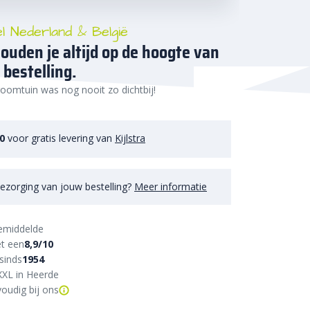
el Nederland & België
ouden je altijd op de hoogte van
 bestelling.
oomtuin was nog nooit zo dichtbij!
50
voor gratis levering van
Kijlstra
ezorging van jouw bestelling?
Meer informatie
emiddelde
t een
8,9/10
sinds
1954
XXL in Heerde
oudig bij ons