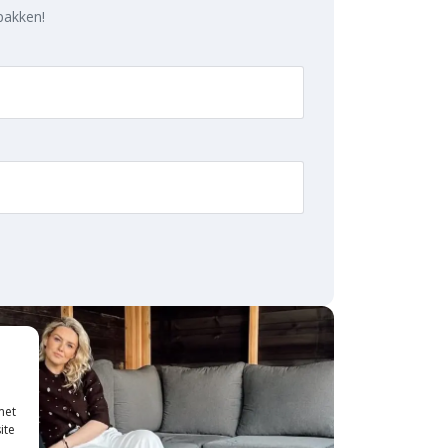
 pakken!
met
ite