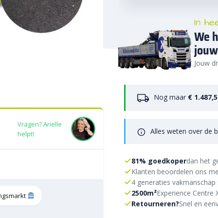
In he
We h
jouw
Jouw dr
Nog maar
€ 1.487,
Vragen? Arielle
Alles weten over de b
helpt!
81% goedkoper
dan het g
Klanten beoordelen ons me
4 generaties vakmanschap 
2500m²
Experience Centre 
tingsmarkt
Retourneren?
Snel en eenv