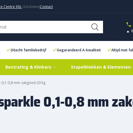
ce Centre XXL
Contact
L
(H)echt familiebedrijf
Gegarandeerd A-kwaliteit
Altijd met f
Bestrating & Klinkers
Stapelblokken & Elementen
le 0,1-0,8 mm zakgoed 20 kg
 sparkle 0,1-0,8 mm za