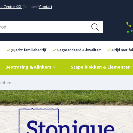
ce Centre XXL
Contact
B
L
(H)echt familiebedrijf
Gegarandeerd A-kwaliteit
Altijd met f
Bestrating & Klinkers
Stapelblokken & Elementen
dikformaat