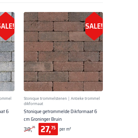
SALE!
SALE!
rommel
Stonique trommelstenen
|
Antieke trommel
dikformaat
at 6
Stonique getrommelde Dikformaat 6
cm Groninger Bruin
27,
30,
75
75
per m²