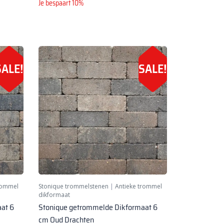
Je bespaart 10%
SALE!
SALE!
rommel
Stonique trommelstenen
|
Antieke trommel
dikformaat
at 6
Stonique getrommelde Dikformaat 6
cm Oud Drachten