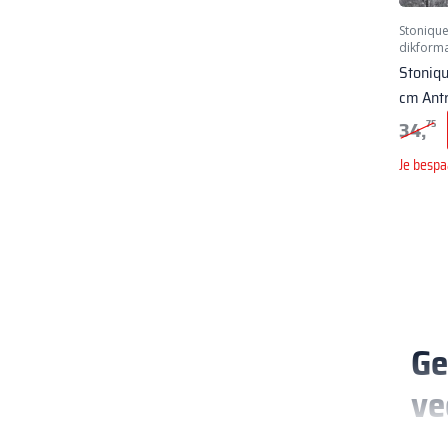
Stoniqu
dikform
Stoniq
cm Antr
34,
75
Je bespa
Ge
ve
Ontde