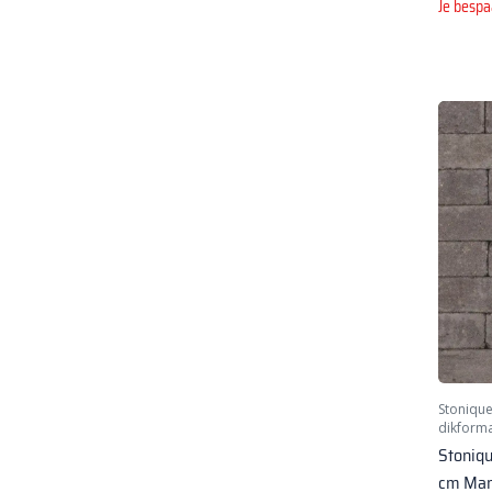
Je bespa
Stoniqu
dikform
Stoniq
cm Ma