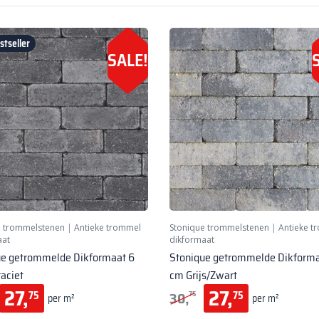
tseller
SALE!
e trommelstenen
|
Antieke trommel
Stonique trommelstenen
|
Antieke t
aat
dikformaat
ue getrommelde Dikformaat 6
Stonique getrommelde Dikforma
aciet
cm Grijs/Zwart
27,
27,
30,
75
75
75
per m²
per m²