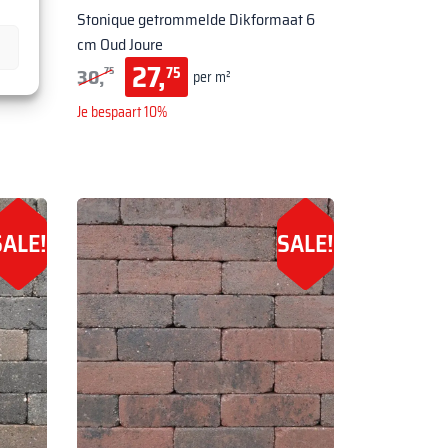
at 6
Stonique getrommelde Dikformaat 6
cm Oud Joure
27,
30,
75
75
per m²
Je bespaart 10%
SALE!
SALE!