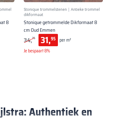
rommel
Stonique trommelstenen
|
Antieke trommel
dikformaat
at 8
Stonique getrommelde Dikformaat 8
cm Oud Emmen
31,
34,
95
75
per m²
Je bespaart 8%
lstra: Authentiek en
s die jouw buitenruimte een tijdloze en