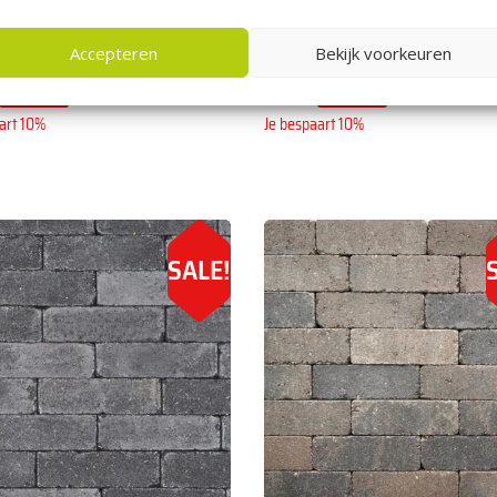
ue getrommelde Dikformaat 6
Stonique getrommelde Dikforma
d Emmen
cm Oud Heeg
Accepteren
Bekijk voorkeuren
27,
27,
30,
75
75
75
per m²
per m²
art 10%
Je bespaart 10%
SALE!