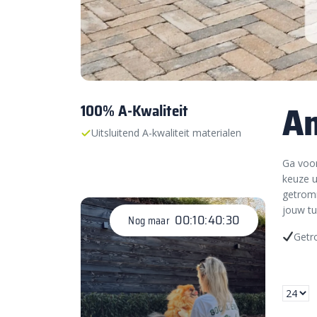
An
100% A-Kwaliteit
Uitsluitend A-kwaliteit materialen
Ga voor
keuze u
getromm
jouw tu
00:10:40:29
Nog maar
Getr