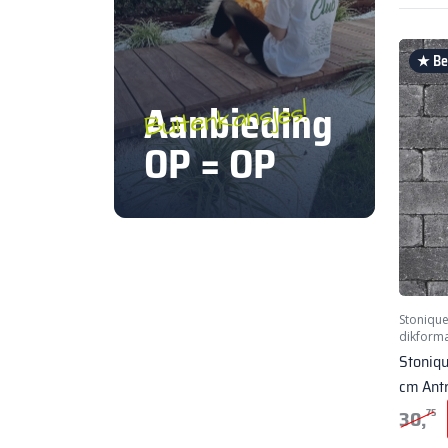
★ Bes
Aanbieding
Buitenkansjes!
OP = OP
Stoniqu
dikform
Stoniq
cm Antr
30,
75