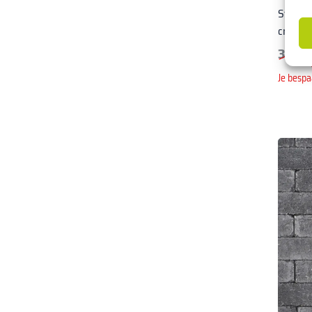
Stoniq
cm Ou
30,
75
Je bespa