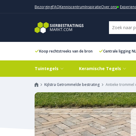
Bezorging
FAQ
Kenniscentrum
Inspiratie
Over ons
Experien
Koop rechtstreeks van de bron
Centrale ligging N
Tuintegels
Keramische Tegels
Kijlstra Getrommelde bestrating
Antieke trommel 