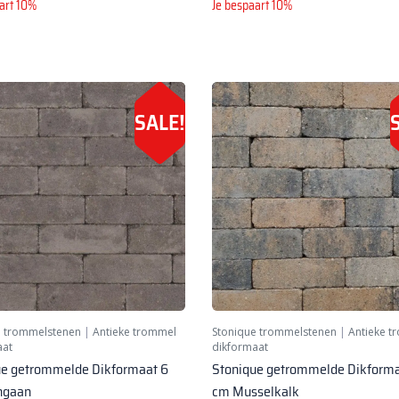
art 10%
Je bespaart 10%
SALE!
e trommelstenen
|
Antieke trommel
Stonique trommelstenen
|
Antieke t
aat
dikformaat
ue getrommelde Dikformaat 6
Stonique getrommelde Dikforma
ngaan
cm Musselkalk