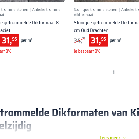
e trommelstenen
|
Antieke trommel
Stonique trommelstenen
|
Antieke t
aat
dikformaat
ue getrommelde Dikformaat 8
Stonique getrommelde Dikforma
aciet
cm Oud Drachten
31,
31,
34,
95
95
75
per m²
per m²
art 8%
Je bespaart 8%
1
trommelde Dikformaten van Kij
elzijdig
Lees meer
k de charme van getrommelde dikformaten van Kijlstra, de klassieker