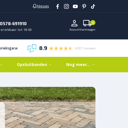
Nieuws
0578-691910
0
ereikbaar tot 18:00
Account
Vrachtwagen
8.9
abrieksgarantie
4.927 reviews
Opsluitbanden
Nog meer…