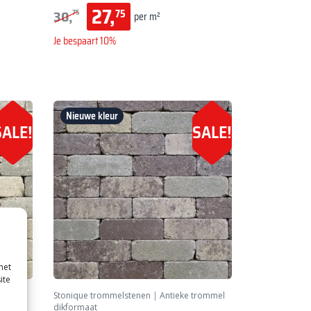
27,
30,
75
75
per m²
Je bespaart 10%
Nieuwe kleur
SALE!
SALE!
met
ite
rommel
Stonique trommelstenen
|
Antieke trommel
dikformaat