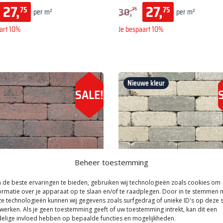
27,
27,
30,
75
75
75
per m²
per m²
art 10%
Je bespaart 10%
Nieuwe kleur
SALE!
Beheer toestemming
de beste ervaringen te bieden, gebruiken wij technologieën zoals cookies om
ormatie over je apparaat op te slaan en/of te raadplegen. Door in te stemmen 
e technologieën kunnen wij gegevens zoals surfgedrag of unieke ID's op deze s
werken. Als je geen toestemming geeft of uw toestemming intrekt, kan dit een
e trommelstenen
|
Antieke trommel
Stonique trommelstenen
|
Antieke t
elige invloed hebben op bepaalde functies en mogelijkheden.
aat
dikformaat