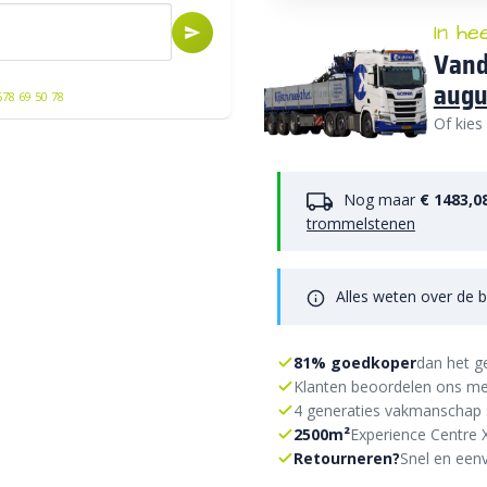
In he
Vand
augu
578 69 50 78
Of kies
Nog maar
€ 1483,0
trommelstenen
Alles weten over de b
81% goedkoper
dan het g
Klanten beoordelen ons me
4 generaties vakmanschap 
2500m²
Experience Centre 
Retourneren?
Snel en eenv