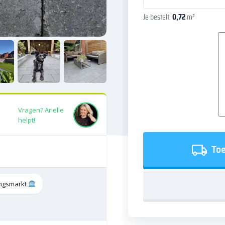
Je bestelt:
0,72
m²
Vragen? Arielle
helpt!
Toe
tingsmarkt