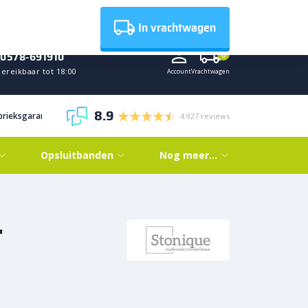
Nieuws
In vrachtwagen
0578-691910
0
ereikbaar tot 18:00
Account
Vrachtwagen
8.9
abrieksgarantie
4.927 reviews
Opsluitbanden
Nog meer…
t