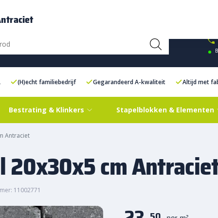
ce Centre XXL
Contact
ntraciet
B
L
(H)echt familiebedrijf
Gegarandeerd A-kwaliteit
Altijd met f
Bestrating & Klinkers
Stapelblokken & Elementen
m Antraciet
l 20x30x5 cm Antracie
mer: 11002771
23,
50
per m²