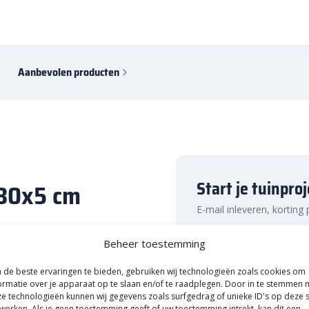
Aanbevolen producten
Start je tuinpro
x30x5 cm
E-mail inleveren, korting
Naam
com
Beheer toestemming
de beste ervaringen te bieden, gebruiken wij technologieën zoals cookies om
Antraciet uit de
Stonique
serie.
ormatie over je apparaat op te slaan en/of te raadplegen. Door in te stemmen 
e technologieën kunnen wij gegevens zoals surfgedrag of unieke ID's op deze s
 tuinpad, terras of andere licht
E-mailadres
werken. Als je geen toestemming geeft of uw toestemming intrekt, kan dit een