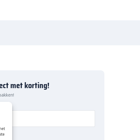
ject met korting!
 pakken!
met
ite