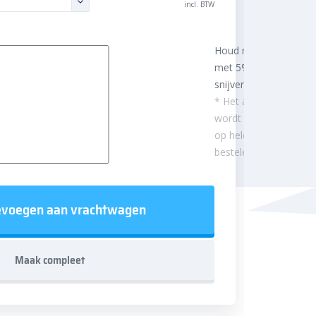
incl. BTW
Houd rekening
met 5%
snijverlies
* Het aantal m²
wordt afgerond
op hele
besteleenheden.
voegen aan vrachtwagen
Maak compleet