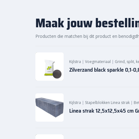
snelle levering
Maak jouw bestelli
Bij Sierbestratingsmarkt.com ben je verzekerd van d
Dankzij onze ruime voorraad en snelle levering kun
Producten die matchen bij dit product en benodigd
slag met jouw tuinproject. Bestel daarom vandaag
kwaliteit en voordelige prijs van Stonique trommel 
Sierbestratingsmarkt.com.
Kijlstra
|
Voegmateriaal
|
Grind, split, 
Zilverzand black sparkle 0,1-
Kijlstra
|
Stapelblokken Linea strak
|
Be
Linea strak 12,5x12,5x45 cm G