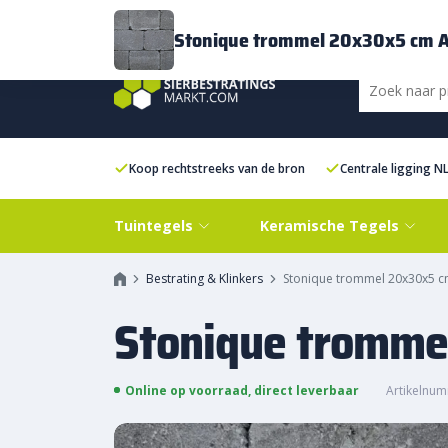
Bezorging
FAQ
Kenniscentrum
Inspiratie
Over ons
Experien
Stonique trommel 20x30x5 cm A
Koop rechtstreeks van de bron
Centrale ligging N
Tuintegels
Keramische Tegels
Bestrating & Klinkers
Stonique trommel 20x30x5 c
Stonique tromme
Online op voorraad, direct leverbaar
Artikelnum