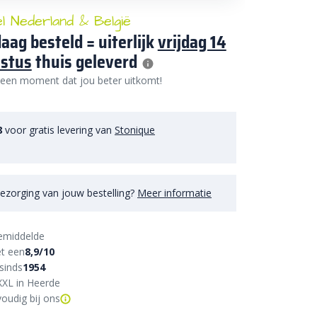
el Nederland & België
aag besteld = uiterlijk
vrijdag 14
stus
thuis geleverd
 een moment dat jou beter uitkomt!
8
voor gratis levering van
Stonique
ezorging van jouw bestelling?
Meer informatie
emiddelde
t een
8,9/10
sinds
1954
XXL in Heerde
oudig bij ons