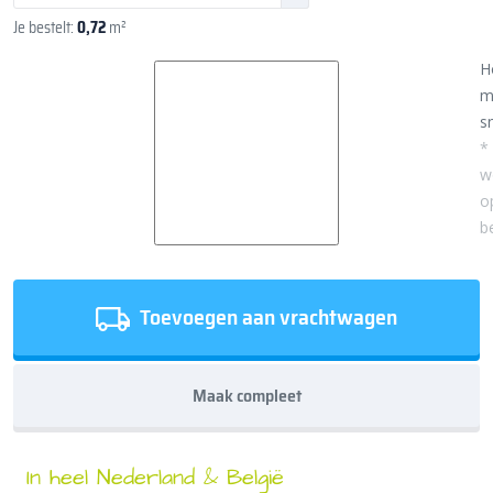
Je bestelt:
0,72
m²
H
m
sn
*
w
o
b
Toevoegen aan vrachtwagen
Maak compleet
In heel Nederland & België