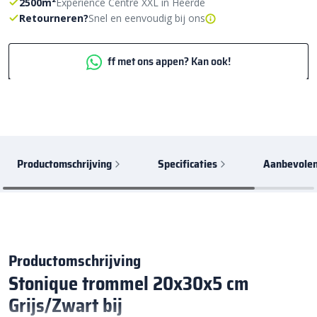
2500m²
Experience Centre XXL in Heerde
Retourneren?
Snel en eenvoudig bij ons
ff met ons appen? Kan ook!
Productomschrijving
Specificaties
Aanbevolen
Productomschrijving
Stonique trommel 20x30x5 cm
Grijs/Zwart bij