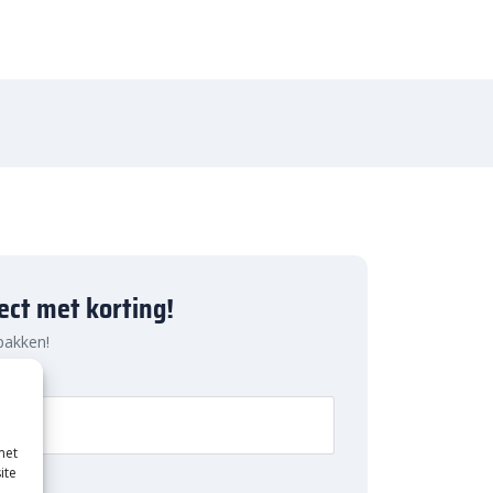
ject met korting!
 pakken!
met
ite