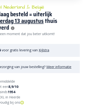
el Nederland & België
aag besteld = uiterlijk
erdag 13 augustus
thuis
verd
 een moment dat jou beter uitkomt!
4
voor gratis levering van
Kijlstra
ezorging van jouw bestelling?
Meer informatie
emiddelde
t een
8,9/10
sinds
1954
XXL in Heerde
oudig bij ons