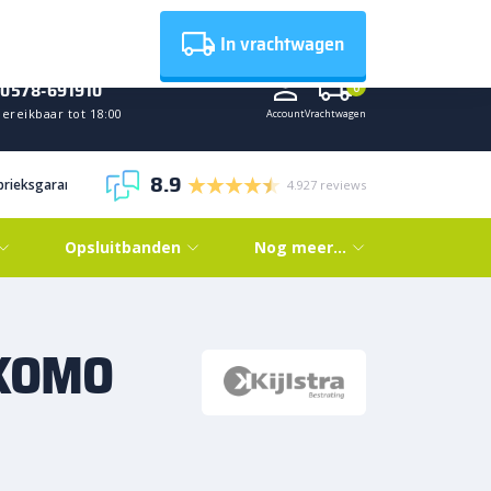
Nieuws
In vrachtwagen
0578-691910
0
ereikbaar tot 18:00
Account
Vrachtwagen
8.9
abrieksgarantie
4.927 reviews
Opsluitbanden
Nog meer…
t KOMO