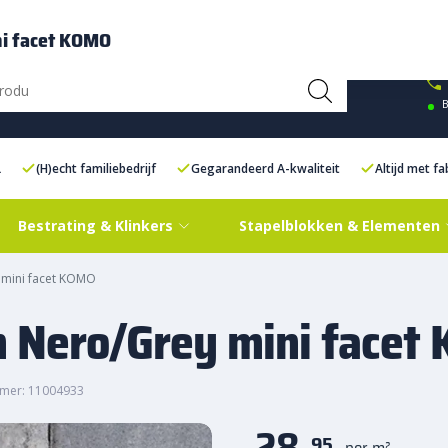
ce Centre XXL
Contact
ni facet KOMO
B
L
(H)echt familiebedrijf
Gegarandeerd A-kwaliteit
Altijd met f
Bestrating & Klinkers
Stapelblokken & Elementen
 mini facet KOMO
m Nero/Grey mini face
mer: 11004933
28,
95
per m²