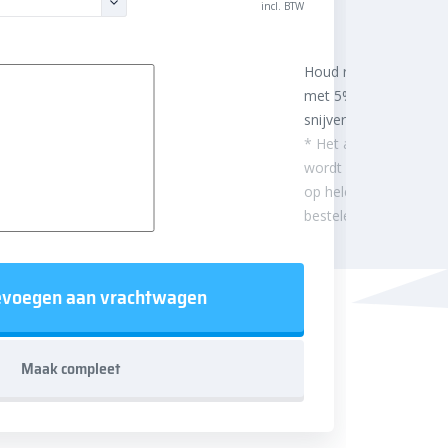
incl. BTW
Houd rekening
met 5%
snijverlies
* Het aantal m²
wordt afgerond
op hele
besteleenheden.
voegen aan vrachtwagen
Maak compleet