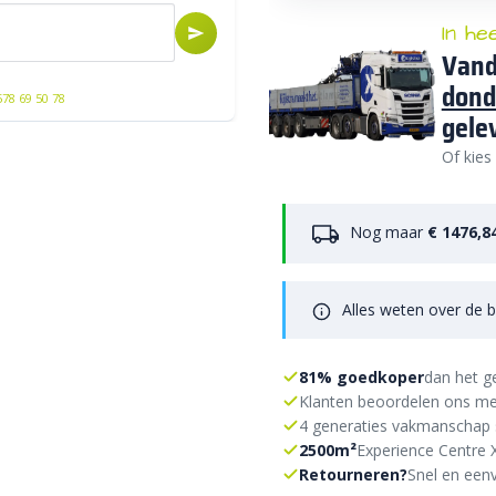
In he
Vand
dond
578 69 50 78
gele
Of kies
Nog maar
€ 1476,8
Alles weten over de b
81% goedkoper
dan het g
Klanten beoordelen ons me
4 generaties vakmanschap 
2500m²
Experience Centre 
Retourneren?
Snel en eenv