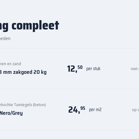
ng compleet
heden
keien en zand
12,
50
per stuk
niet
0,8 mm zakgoed 20 kg
rkochte Tuintegels (beton)
24,
95
per m2
op 
 Nero/Grey