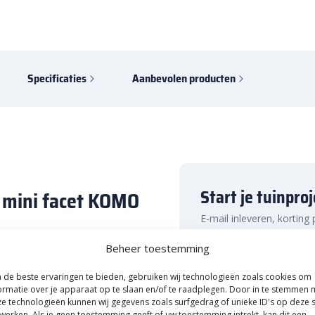
Specificaties
Aanbevolen producten
Start je tuinpro
y mini facet KOMO
E-mail inleveren, korting
Naam
Beheer toestemming
 en oprit? Dan is de Design Brick
ng. Deze steen uit de
Design
de beste ervaringen te bieden, gebruiken wij technologieën zoals cookies om
wil zeggen dat de randen iets
ormatie over je apparaat op te slaan en/of te raadplegen. Door in te stemmen 
ultaat, omdat de stenen op het
e technologieën kunnen wij gegevens zoals surfgedrag of unieke ID's op deze s
E-mailadres
Uitsluitend A-Kwaliteit!
werken. Als je geen toestemming geeft of uw toestemming intrekt, kan dit een