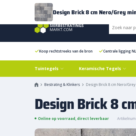
Bezorging
FAQ
Kenniscentrum
Inspiratie
Over ons
Experien
Design Brick 8 cm Nero/Grey mi
Koop rechtstreeks van de bron
Centrale ligging N
Tuintegels
Keramische Tegels
Bestrating & Klinkers
Design Brick 8 cm Nero/Grey
Design Brick 8 c
Online op voorraad, direct leverbaar
Artikelnum