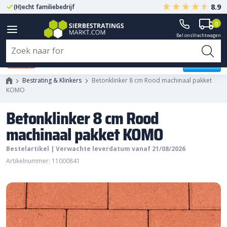
8.9
(H)echt familiebedrijf
Gegarandeerd A-kwaliteit
0
Bel ons
Vrachtwagen
Betonklinker 8 cm Rood
machinaal pakket KOMO
Bestrating & Klinkers
Betonklinker 8 cm Rood machinaal pakket
KOMO
Betonklinker 8 cm Rood
machinaal pakket KOMO
Bestelartikel | Verwachte leverdatum vanaf 21/08/2026
Artikelnummer: 11000841