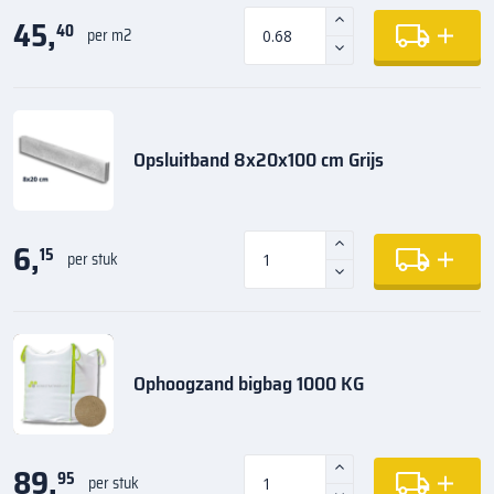
45,
40
per m2
Opsluitband 8x20x100 cm Grijs
6,
15
per stuk
Ophoogzand bigbag 1000 KG
89,
95
per stuk