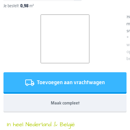
Je bestelt:
0,98
m²
H
m
sn
*
w
o
b
Toevoegen aan vrachtwagen
Maak compleet
In heel Nederland & België