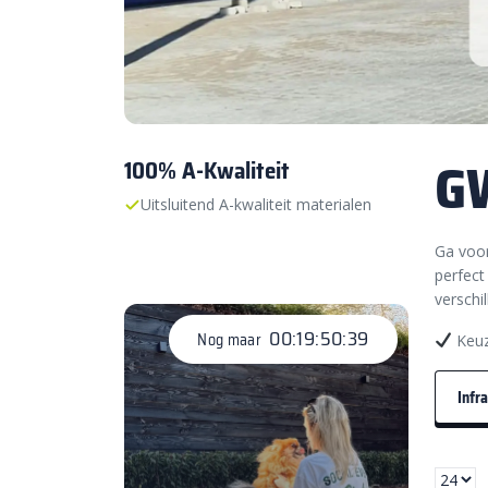
G
100% A-Kwaliteit
Uitsluitend A-kwaliteit materialen
Ga voor
perfect
verschi
00:19:50:38
Nog maar
Keuz
Infr