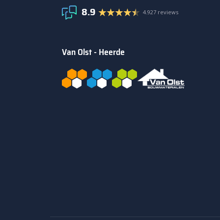
8.9
4.927 reviews
Van Olst - Heerde