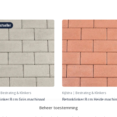
tseller
|
Bestrating & Klinkers
Kijlstra
|
Bestrating & Klinkers
inker 8 cm Grijs machinaal
Betonklinker 8 cm Heide machin
t KOMO
pakket KOMO
Beheer toestemming
31,
5
70
per m²
per m²