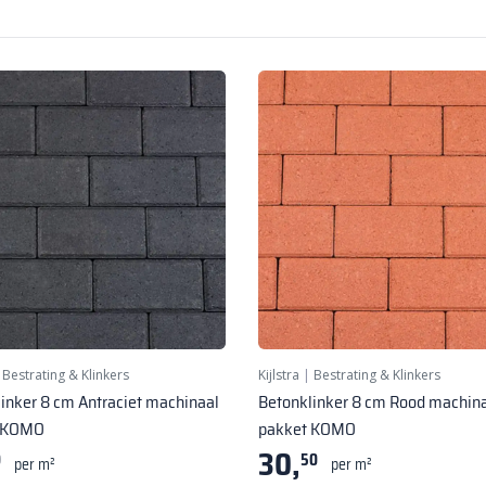
|
Bestrating & Klinkers
Kijlstra
|
Bestrating & Klinkers
inker 8 cm Antraciet machinaal
Betonklinker 8 cm Rood machin
t KOMO
pakket KOMO
30,
0
50
per m²
per m²