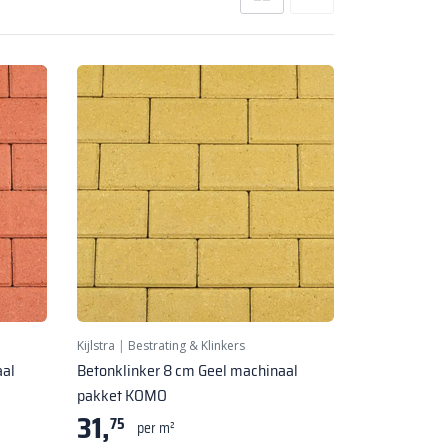
Kijlstra
|
Bestrating & Klinkers
aal
Betonklinker 8 cm Geel machinaal
pakket KOMO
31,
75
per m²