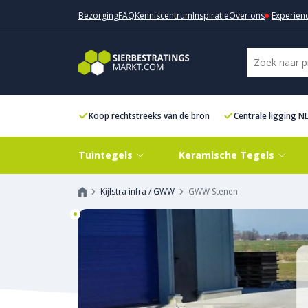
Bezorging
FAQ
Kenniscentrum
Inspiratie
Over ons
Experien
Koop rechtstreeks van de bron
Centrale ligging N
Tuintegels
Keramische Tegels
Kijlstra infra / GWW
GWW Stenen