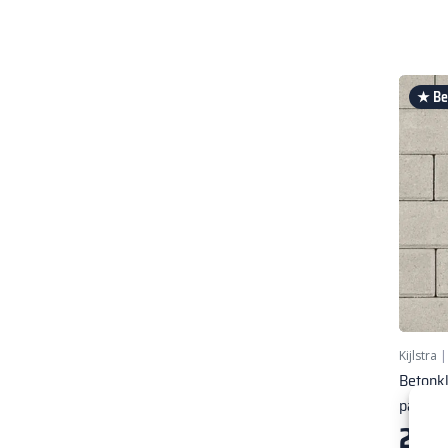
★ Bes
Kijlstra
Betonkl
pakke
25,
4