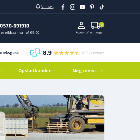
Nieuws
0578-691910
0
Bereikbaar vanaf 09:00
Account
Vrachtwagen
8.9
abrieksgarantie
4.927 reviews
Opsluitbanden
Nog meer…