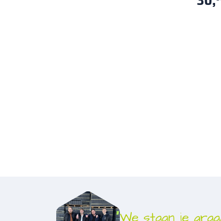
30,
We staan je graa