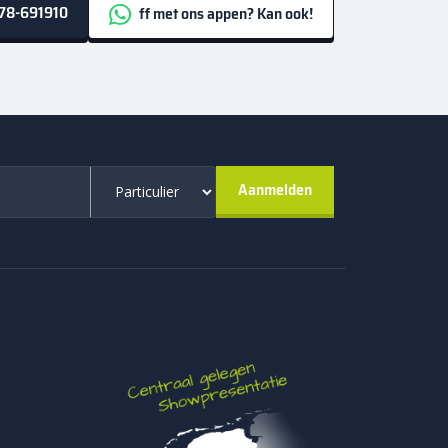
78-691910
ff met ons appen? Kan ook!