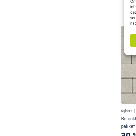
Om 
inf
dez
ver
nad
Kijlstra
Betonkl
pakke
9