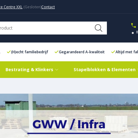
ce Centre XXL
Contact
L
(H)echt familiebedrijf
Gegarandeerd A-kwaliteit
Altijd met f
Bestrating & Klinkers
Stapelblokken & Elementen