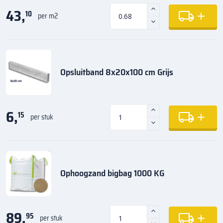
43,
10
per m2
Opsluitband 8x20x100 cm Grijs
6,
15
per stuk
Ophoogzand bigbag 1000 KG
89,
95
per stuk