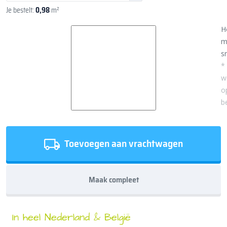
Je bestelt:
0,98
m²
H
m
sn
*
w
o
b
Toevoegen aan vrachtwagen
Maak compleet
In heel Nederland & België