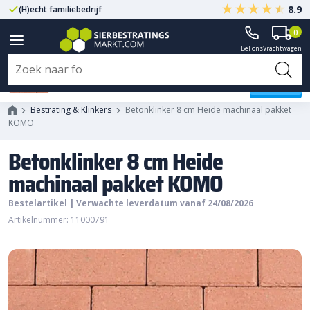
8.9
(H)echt familiebedrijf
Gegarandeerd A-kwaliteit
0
Bel ons
Vrachtwagen
Betonklinker 8 cm Heide
machinaal pakket KOMO
Bestrating & Klinkers
Betonklinker 8 cm Heide machinaal pakket
KOMO
Betonklinker 8 cm Heide
machinaal pakket KOMO
Bestelartikel | Verwachte leverdatum vanaf 24/08/2026
Artikelnummer: 11000791