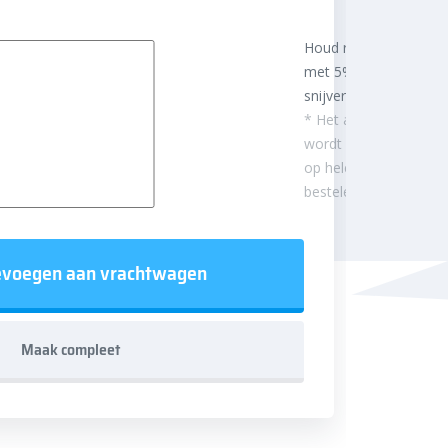
Houd rekening
met 5%
snijverlies
* Het aantal m²
wordt afgerond
op hele
besteleenheden.
voegen aan vrachtwagen
Maak compleet