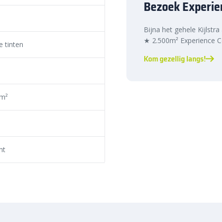
Bezoek Experie
en en verzakken te voorkomen.
elle levering
Bijna het gehele Kijlstra
★ 2.500m² Experience Ce
 tinten
Kom gezellig langs!
etonklinkers
eenvoudig online.
d je altijd de juiste oplossing
, voordelige prijs en snelle
 m²
nt