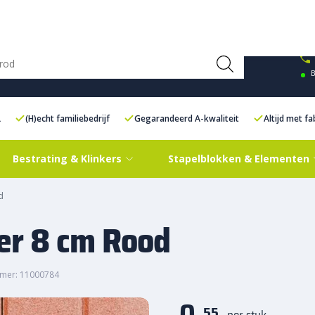
ce Centre XXL
Contact
B
L
(H)echt familiebedrijf
Gegarandeerd A-kwaliteit
Altijd met f
Bestrating & Klinkers
Stapelblokken & Elementen
d
er 8 cm Rood
mer: 11000784
0,
55
per stuk