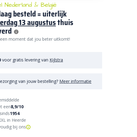
el Nederland & België
aag besteld = uiterlijk
erdag 13 augustus
thuis
verd
 een moment dat jou beter uitkomt!
0
voor gratis levering van
Kijlstra
ezorging van jouw bestelling?
Meer informatie
emiddelde
t een
8,9/10
sinds
1954
XXL in Heerde
oudig bij ons