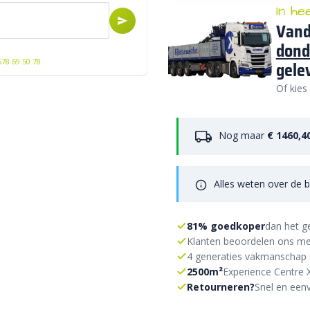
In he
Vand
dond
578 69 50 78
gele
Of kies
Nog maar
€ 1460,4
Alles weten over de b
81% goedkoper
dan het g
Klanten beoordelen ons me
4 generaties vakmanschap 
2500m²
Experience Centre 
Retourneren?
Snel en eenv