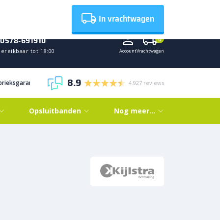
Nieuws
In vrachtwagen
0578-691910
0
ereikbaar tot 18:00
Account
Vrachtwagen
8.9
abrieksgarantie
4.927 reviews
Opsluitbanden
Nog meer…