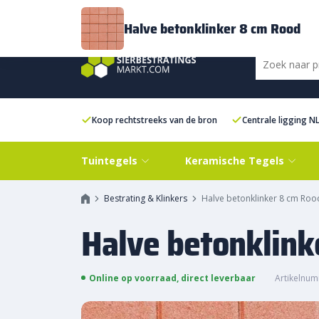
Bezorging
FAQ
Kenniscentrum
Inspiratie
Over ons
Experien
Halve betonklinker 8 cm Rood
Koop rechtstreeks van de bron
Centrale ligging N
Tuintegels
Keramische Tegels
Bestrating & Klinkers
Halve betonklinker 8 cm Roo
Halve betonklink
Online op voorraad, direct leverbaar
Artikelnum