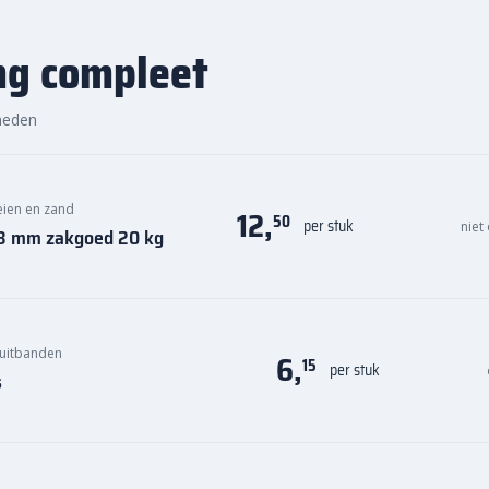
ng compleet
heden
keien en zand
12,
50
per stuk
niet
0,8 mm zakgoed 20 kg
uitbanden
6,
15
per stuk
s