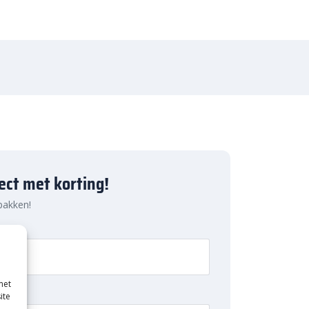
ject met korting!
 pakken!
met
ite