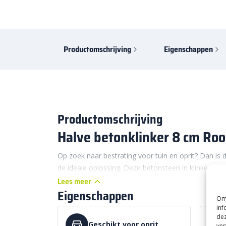
Productomschrijving
Eigenschappen
Productomschrijving
Halve betonklinker 8 cm Roo
Op zoek naar bestrating voor tuin en oprit? Dan is
de ideale oplossing. Deze betonsteen in klinkerform
verschillende soorten bestrating. Niet alleen perfec
Lees meer
Eigenschappen
en tuinpad, maar ook een stevige oprit. Deze halve 
Om 
voor bestrating met klinkerformaat. Halve klinkers 
inf
afwerking van elleboog- en halfsteensverband, zond
dez
Geschikt voor oprit
ver