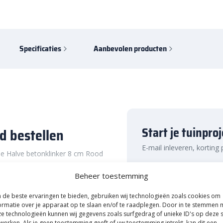
Specificaties
Aanbevolen producten
Start je tuinpro
d bestellen
E-mail inleveren, korting
 de Halve betonklinker 8 cm Rood
aat is namelijk geschikt voor
Naam
Beheer toestemming
t voor de aanleg van een terras
klinker is het perfecte hulpmiddel
de beste ervaringen te bieden, gebruiken wij technologieën zoals cookies om
zorgen voor een strakke
ormatie over je apparaat op te slaan en/of te raadplegen. Door in te stemmen 
er dat je hiervoor hoeft te
e technologieën kunnen wij gegevens zoals surfgedrag of unieke ID's op deze s
E-mailadres
Uitsluitend A-Kwaliteit!
werken. Als je geen toestemming geeft of uw toestemming intrekt, kan dit een