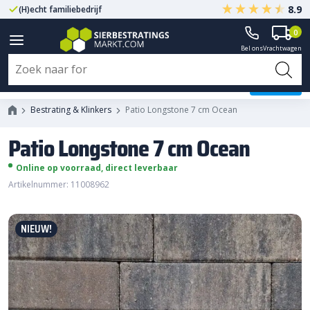
8.9
(H)echt familiebedrijf
Gegarandeerd A-kwaliteit
0
Bel ons
Vrachtwagen
Patio Longstone 7 cm Ocean
Bestrating & Klinkers
Patio Longstone 7 cm Ocean
Patio Longstone 7 cm Ocean
Online op voorraad, direct leverbaar
Artikelnummer: 11008962
NIEUW!