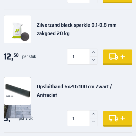
Zilverzand black sparkle 0,1-0,8 mm
zakgoed 20 kg
12,
50
per stuk
Opsluitband 6x20x100 cm Zwart /
Antraciet
5,
35
per stuk