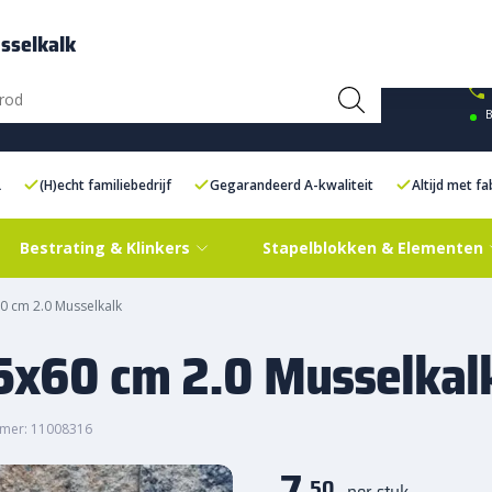
ce Centre XXL
Contact
sselkalk
B
L
(H)echt familiebedrijf
Gegarandeerd A-kwaliteit
Altijd met f
Bestrating & Klinkers
Stapelblokken & Elementen
60 cm 2.0 Musselkalk
15x60 cm 2.0 Musselkal
mer: 11008316
7,
50
per stuk