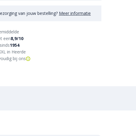
ezorging van jouw bestelling?
Meer informatie
emiddelde
t een
8,9/10
sinds
1954
XXL in Heerde
oudig bij ons