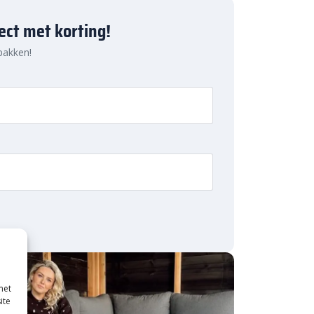
ject met korting!
 pakken!
met
ite