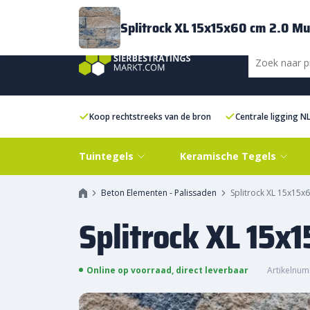
Bezorging
FAQ
Kenniscentrum
Inspiratie
Over ons
Experien
Splitrock XL 15x15x60 cm 2.0 Mu
Koop rechtstreeks van de bron
Centrale ligging N
Tuintegels
Keramische Tegels
Beton Elementen - Palissaden
Splitrock XL 15x15x
Splitrock XL 15x
Online op voorraad, direct leverbaar
Artikelnum