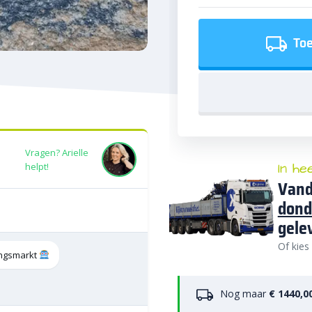
Toe
Vragen? Arielle
In he
helpt!
Vand
dond
gele
Of kies
tingsmarkt
Nog maar
€ 1440,0