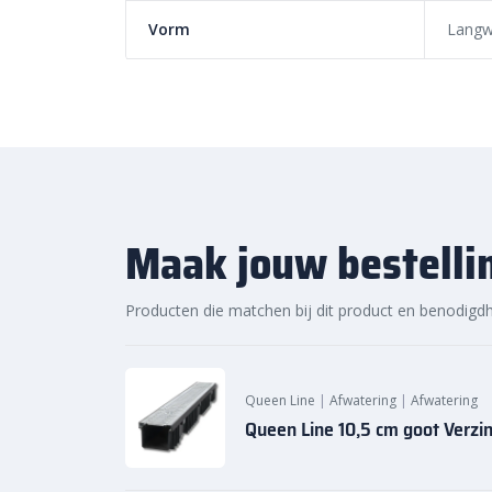
Sierbestratingsmarkt.com: sn
Vorm
Langw
voor de beste prijs
Bij Sierbestratingsmarkt.com bestel je de
Splitrock
online. Dankzij ons brede assortiment en scherpe prij
oplossing voor jouw project. Ontdek de hoogwaardige
snelle levering bij Sierbestratingsmarkt.com.
Maak jouw bestelli
Producten die matchen bij dit product en benodigd
Queen Line
|
Afwatering
|
Afwatering
Queen Line 10,5 cm goot Verzi