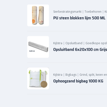
Sierbestratingsmarkt
|
Toebehoren
|
K
PU steen blokken lijm 500 ML
Kijlstra
|
Opsluitband
|
Goedkope opsl
Opsluitband 6x20x100 cm Grij
Kijlstra
|
Bigbags
|
Grind, split, keien e
Ophoogzand bigbag 1000 KG