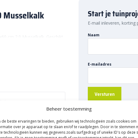
Start je tuinpro
0 Musselkalk
E-mail inleveren, korting
Naam
x60 cm 2.0 Musselkalk. Geschikt
enk bijvoorbeeld aan
lage borders. Of denk aan eigen
rnaast kunnen deze blokken ook
E-mailadres
. Of je nou meer groen in de
en, of een comfortabele zithoek
muurblokken. Als extra hebben
fwerking. Hierdoor komen de
 mooi naar voren.
Beheer toestemming
en strakke afwerking. Dat wil
82026240
de beste ervaringen te bieden, gebruiken wij technologieën zoals cookies om
ormatie over je apparaat op te slaan en/of te raadplegen. Door in te stemmen 
kent dat je de blokken
e technologieën kunnen wij gegevens zoals surfgedrag of unieke ID's op deze s
 deze stapelblokken perfect
blokken Splitrock XL strak
werken. Als je geen toestemming geeft of uw toestemming intrekt, kan dit een