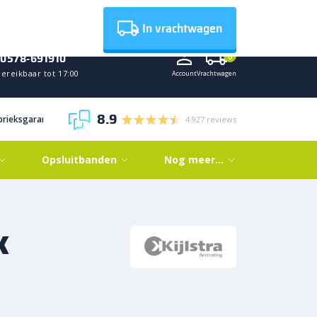
Nieuws
In vrachtwagen
0578-691910
0
ereikbaar tot 17:00
Account
Vrachtwagen
8.9
abrieksgarantie
4.927 reviews
Opsluitbanden
Nog meer…
k