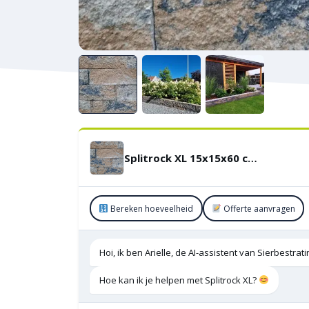
Splitrock XL 15x15x60 cm 2.0 Musselkalk
Bereken hoeveelheid
Offerte aanvragen
Hoi, ik ben Arielle, de AI-assistent van Sierbestra
Hoe kan ik je helpen met Splitrock XL?