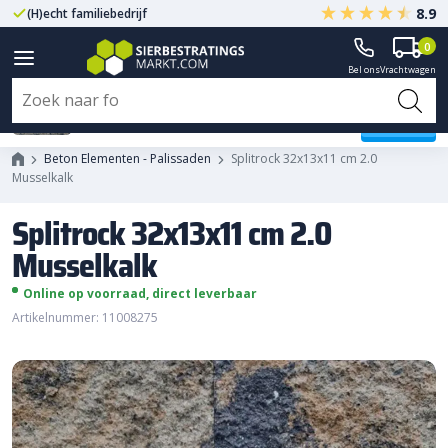
8.9
(H)echt familiebedrijf
Gegarandeerd A-kwaliteit
0
Bel ons
Vrachtwagen
Splitrock 32x13x11 cm 2.0
Musselkalk
Beton Elementen - Palissaden
Splitrock 32x13x11 cm 2.0
Musselkalk
Splitrock 32x13x11 cm 2.0
Musselkalk
Online op voorraad, direct leverbaar
Artikelnummer: 11008275