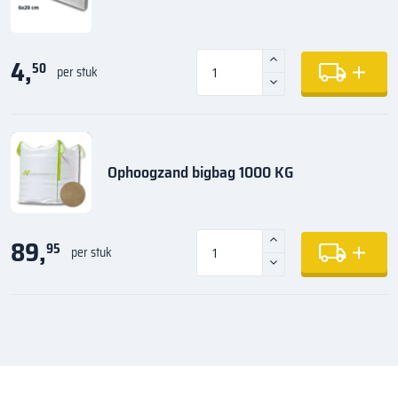
4,
50
per stuk
Ophoogzand bigbag 1000 KG
89,
95
per stuk