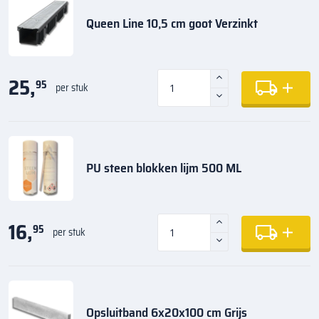
Queen Line 10,5 cm goot Verzinkt
25,
95
per stuk
PU steen blokken lijm 500 ML
16,
95
per stuk
Opsluitband 6x20x100 cm Grijs