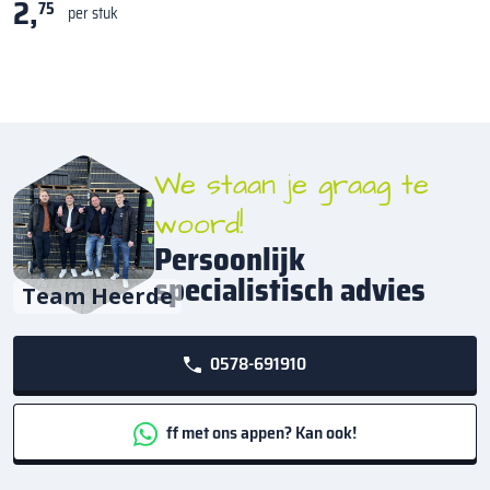
2,
75
per stuk
We staan je graag te
woord!
Persoonlijk
specialistisch advies
Team Heerde
0578-691910
ff met ons appen? Kan ook!