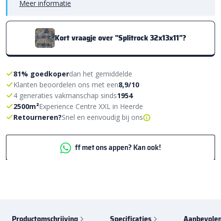
Meer informatie
Kort vraagje over "Splitrock 32x13x11"?
81% goedkoper
dan het gemiddelde
Klanten beoordelen ons met een
8,9/10
4 generaties vakmanschap sinds
1954
2500m²
Experience Centre XXL in Heerde
Retourneren?
Snel en eenvoudig bij ons
ff met ons appen? Kan ook!
Productomschrijving
Specificaties
Aanbevolen