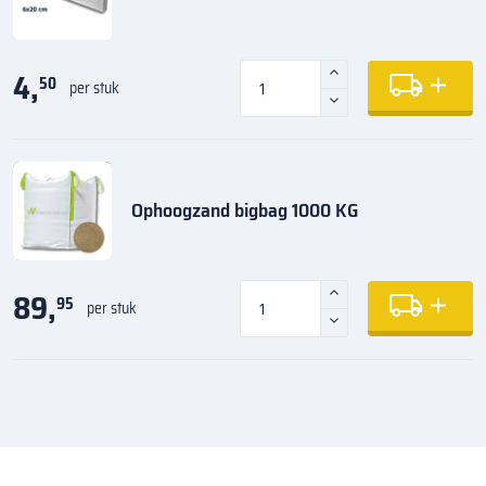
4,
50
per stuk
Ophoogzand bigbag 1000 KG
89,
95
per stuk