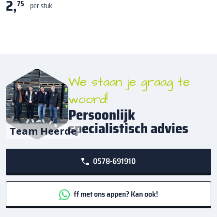
2,
75
per stuk
We staan je graag te
woord!
Persoonlijk
specialistisch advies
Team Heerde
0578-691910
ff met ons appen? Kan ook!