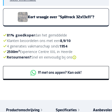
Kort vraagje over "Splitrock 32x13x11"?
81% goedkoper
dan het gemiddelde
Klanten beoordelen ons met een
8,9/10
4 generaties vakmanschap sinds
1954
2500m²
Experience Centre XXL in Heerde
Retourneren?
Snel en eenvoudig bij ons
ff met ons appen? Kan ook!
Productomschrijving
Specificaties
Aanbevolen