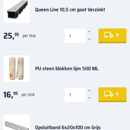
Queen Line 10,5 cm goot Verzinkt
25,
95
per stuk
PU steen blokken lijm 500 ML
16,
95
per stuk
Opsluitband 6x20x100 cm Grijs