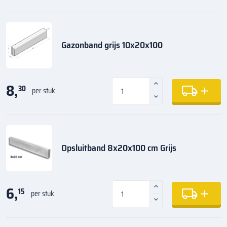
Gazonband grijs 10x20x100
8,
30
per stuk
Opsluitband 8x20x100 cm Grijs
6,
15
per stuk