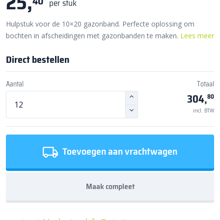
25,
40
per stuk
Hulpstuk voor de 10×20 gazonband. Perfecte oplossing om
bochten in afscheidingen met gazonbanden te maken.
Lees meer
Direct bestellen
Aantal
Totaal
304,
80
incl. BTW
Toevoegen aan vrachtwagen
Maak compleet