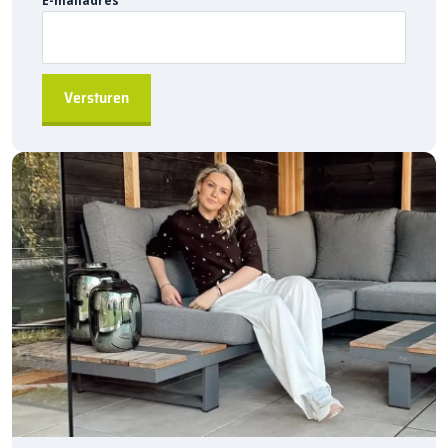
E-mailadres
ontwerp. Andere kleuren en deklagen zijn
op aanvraag
beschikbaar, voor het creëren van de gewenste uitstraling.
Waarom Kiezen voor Kijlstra Gazonbanden?
Duurzaam en robuust
, ideaal voor projectbestratingen
Gemakkelijk te installeren
door de hol&dol verbinding
Direct leverbaar
, altijd snel beschikbaar uit de fabriek
Geschikt voor een breed scala aan toepassingen
, van
tuinen tot grotere infra-projecten
A-kwaliteit producten
, rechtstreeks geleverd door Kijlstra
B.V.
De
Kijlstra Gazonband 10×20 Bocht R=1 Uitwendig
is een
betrouwbare keuze voor uw bestratingsprojecten. Bestel nu via
sierbestratingsmarkt.com
en maak uw project compleet met
de kwaliteit die Kijlstra biedt!