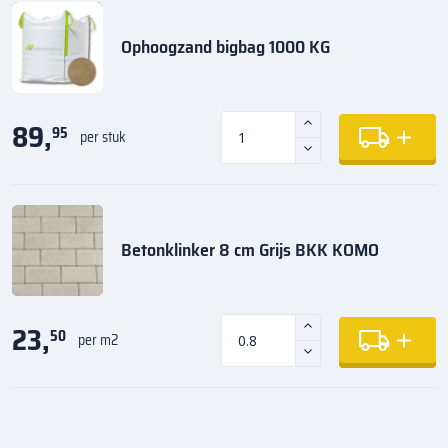
Ophoogzand bigbag 1000 KG
89,
95
per stuk
Betonklinker 8 cm Grijs BKK KOMO
23,
50
per m2