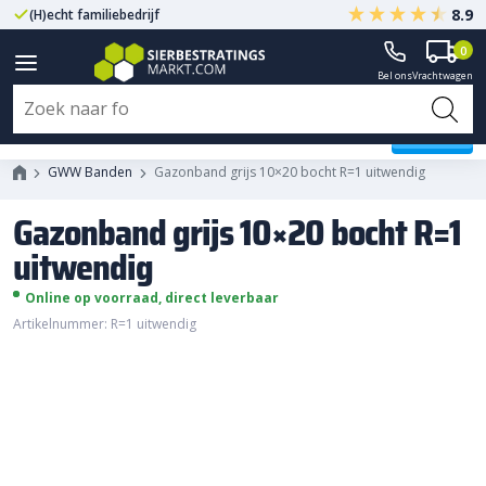
8.9
(H)echt familiebedrijf
Gegarandeerd A-kwaliteit
0
Bel ons
Vrachtwagen
Gazonband grijs 10x20 bocht R=1
uitwendig
GWW Banden
Gazonband grijs 10×20 bocht R=1 uitwendig
Gazonband grijs 10×20 bocht R=1
uitwendig
Online op voorraad, direct leverbaar
Artikelnummer: R=1 uitwendig