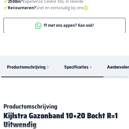
2500m²
Experience Centre XXL in Heerde
Retourneren?
Snel en eenvoudig bij ons
ff met ons appen? Kan ook!
Productomschrijving
Specificaties
Aanbevolen
Productomschrijving
Kijlstra Gazonband 10×20 Bocht R=1
Uitwendig