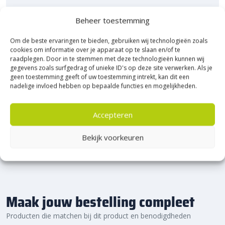
Bezoek Experience Centre XXL
Beheer toestemming
Heerde!
Om de beste ervaringen te bieden, gebruiken wij technologieën zoals
cookies om informatie over je apparaat op te slaan en/of te
Bijna het gehele Kijlstra assortiment vind je in het
raadplegen. Door in te stemmen met deze technologieën kunnen wij
prachtige Heerde.
gegevens zoals surfgedrag of unieke ID's op deze site verwerken. Als je
★ 2.500m² Experience Centre XXL in Heerde!
geen toestemming geeft of uw toestemming intrekt, kan dit een
nadelige invloed hebben op bepaalde functies en mogelijkheden.
Kom gezellig langs!
Accepteren
Bekijk voorkeuren
Maak jouw bestelling compleet
Producten die matchen bij dit product en benodigdheden