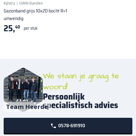
Kijlstra
|
GWW Banden
Gazonband grijs 10x20 bocht R=1
uitwendig
25,
40
per stuk
We staan je graag te
woord!
Persoonlijk
specialistisch advies
Team Heerde
0578-691910