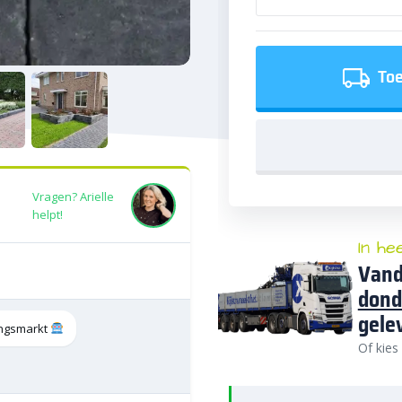
Toe
Vragen? Arielle
helpt!
In he
Vand
dond
gele
tingsmarkt
Of kies