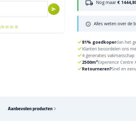
Nog maar
€ 1444,8
Alles weten over de b
578 69 50 78
81% goedkoper
dan het g
Klanten beoordelen ons me
4 generaties vakmanschap 
2500m²
Experience Centre 
Retourneren?
Snel en eenv
Aanbevolen producten