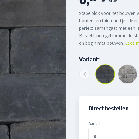
Stapelblok voor het bouwen va
borders en tuinmuurtjes. Met
perfect samengaat met een land
Bestel Linea getrommelde sta
en begin met bouwen!
Lees 
Variant:
Direct bestellen
Aantal