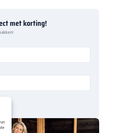
ject met korting!
 pakken!
met
ite