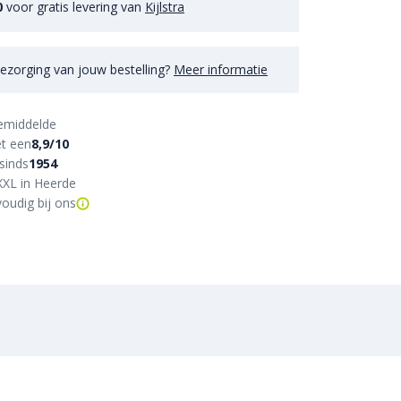
0
voor gratis levering van
Kijlstra
ezorging van jouw bestelling?
Meer informatie
emiddelde
t een
8,9/10
sinds
1954
XXL in Heerde
oudig bij ons