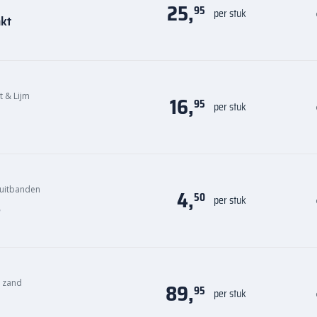
25,
95
per stuk
nkt
it & Lijm
16,
95
per stuk
uitbanden
4,
50
per stuk
s
n zand
89,
95
per stuk