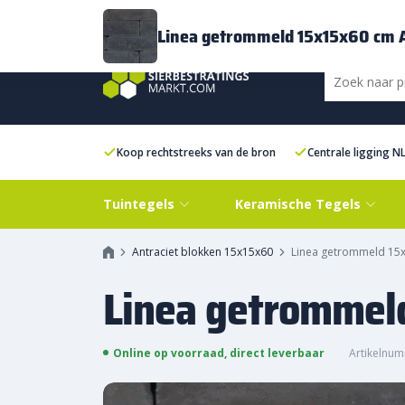
Bezorging
FAQ
Kenniscentrum
Inspiratie
Over ons
Experien
Linea getrommeld 15x15x60 cm A
Koop rechtstreeks van de bron
Centrale ligging N
Tuintegels
Keramische Tegels
Antraciet blokken 15x15x60
Linea getrommeld 15x
Linea getrommel
Online op voorraad, direct leverbaar
Artikelnum