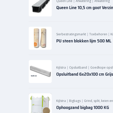
Queen Line
|
Afwatering
|
Afwatering
Queen Line 10,5 cm goot Verzi
Sierbestratingsmarkt
|
Toebehoren
|
K
PU steen blokken lijm 500 ML
Kijlstra
|
Opsluitband
|
Goedkope opsl
Opsluitband 6x20x100 cm Grij
Kijlstra
|
Bigbags
|
Grind, split, keien e
Ophoogzand bigbag 1000 KG