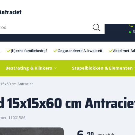
ce Centre XXL
Contact
ntraciet
B
L
(H)echt familiebedrijf
Gegarandeerd A-kwaliteit
Altijd met f
Bestrating & Klinkers
Stapelblokken & Elementen
15x60 cm Antraciet
d 15x15x60 cm Antracie
mer: 11001586
6,
90
per stuk