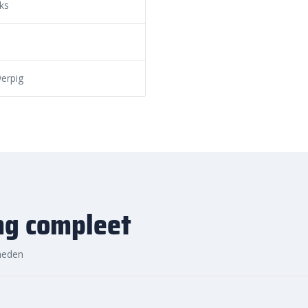
ks
rommelde stapelblokken
cherpe prijzen vind je altijd de
waardige kwaliteit, voordelige
erpig
ng compleet
heden