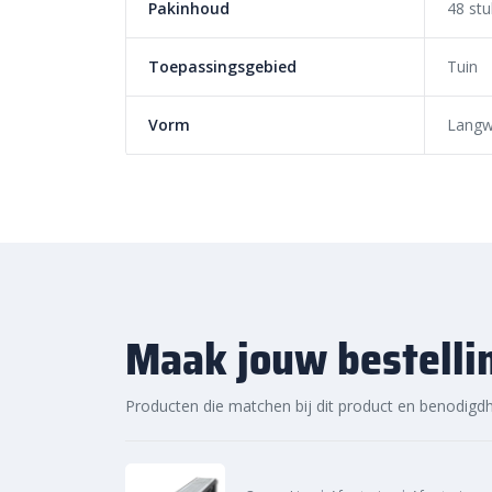
Pakinhoud
48 stu
Bij Sierbestratingsmarkt.com bestel je de
Linea get
eenvoudig online. Dankzij ons brede assortiment en s
Toepassingsgebied
Tuin
juiste oplossing voor jouw project. Ontdek de hoog
prijs en snelle levering bij Sierbestratingsmarkt.com.
Vorm
Langw
Maak jouw bestelli
Producten die matchen bij dit product en benodigd