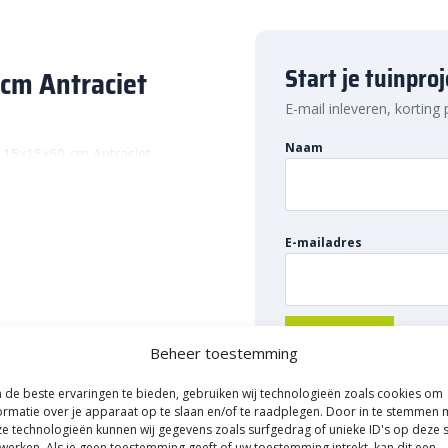
Start je tuinpro
cm Antraciet
E-mail inleveren, korting
Naam
 15x15x60 cm Antraciet.
cties. Denk bijvoorbeeld aan
lage borders. Of denk aan eigen
rnaast kunnen deze blokken ook
E-mailadres
. Of je nou meer groen in de
en, of een comfortabele zithoek
melde muurblokken.
Beheer toestemming
 getrommeld stapelblok. Dat wil
de beste ervaringen te bieden, gebruiken wij technologieën zoals cookies om
 gehad. Hierbij zijn de randen
ormatie over je apparaat op te slaan en/of te raadplegen. Door in te stemmen 
eeft de muurblokken een
82057749
e technologieën kunnen wij gegevens zoals surfgedrag of unieke ID's op deze s
werken. Als je geen toestemming geeft of uw toestemming intrekt, kan dit een