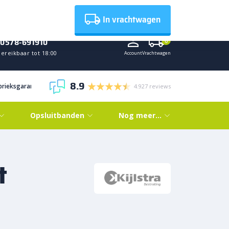
Nieuws
In vrachtwagen
0578-691910
0
ereikbaar tot 18:00
Account
Vrachtwagen
8.9
abrieksgarantie
4.927 reviews
Opsluitbanden
Nog meer…
t