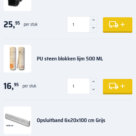
25,
95
per stuk
PU steen blokken lijm 500 ML
16,
95
per stuk
Opsluitband 6x20x100 cm Grijs