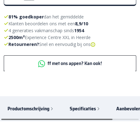
81% goedkoper
dan het gemiddelde
Klanten beoordelen ons met een
8,9/10
4 generaties vakmanschap sinds
1954
2500m²
Experience Centre XXL in Heerde
Retourneren?
Snel en eenvoudig bij ons
ff met ons appen? Kan ook!
Productomschrijving
Specificaties
Aanbevolen