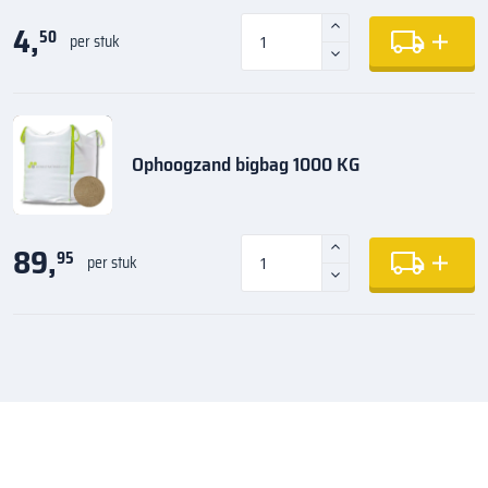
4,
50
per stuk
Ophoogzand bigbag 1000 KG
89,
95
per stuk