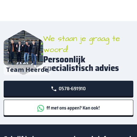
We staan je graag te
woord!
Persoonlijk
specialistisch advies
Team Heerde
0578-691910
ff met ons appen? Kan ook!