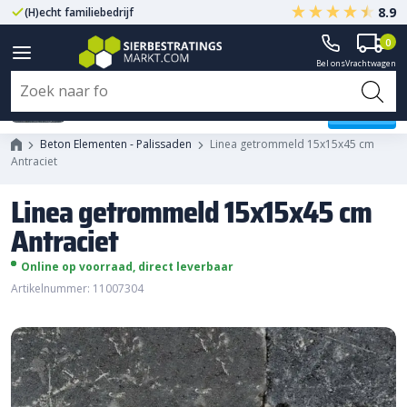
8.9
(H)echt familiebedrijf
Gegarandeerd A-kwaliteit
0
Bel ons
Vrachtwagen
Linea getrommeld 15x15x45 cm
Antraciet
Beton Elementen - Palissaden
Linea getrommeld 15x15x45 cm
Antraciet
Linea getrommeld 15x15x45 cm
Antraciet
Online op voorraad, direct leverbaar
Artikelnummer: 11007304