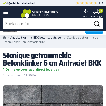
8.9
(H)echt familiebedrijf
Gegarandeerd A-kwaliteit
0
Bel ons
Vrachtwagen
Stonique getrommelde
Betonklinker 6 cm Antraciet BKK
Antieke trommel BKK betonstraatsteen
Stonique getrommelde
Betonklinker 6 cm Antraciet BKK
Stonique getrommelde
Betonklinker 6 cm Antraciet BKK
Online op voorraad, direct leverbaar
Artikelnummer: 11004343