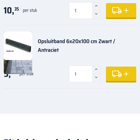
10,
35
per stuk
Opsluitband 6x20x100 cm Zwart /
Antraciet
5,
35
per stuk