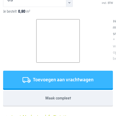
incl. BTW
Je bestelt:
0,80
m²
H
m
sn
*
w
o
b
Toevoegen aan vrachtwagen
Maak compleet