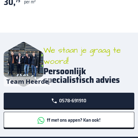
30,
75
per m²
We staan je graag te
woord!
Persoonlijk
specialistisch advies
Team Heerde
0578-691910
ff met ons appen? Kan ook!