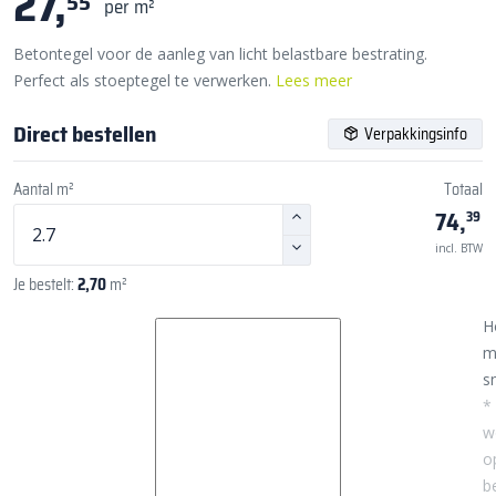
27,
55
per m²
Betontegel voor de aanleg van licht belastbare bestrating.
Perfect als stoeptegel te verwerken.
Lees meer
Direct bestellen
Verpakkingsinfo
Aantal m²
Totaal
74,
39
incl. BTW
Je bestelt:
2,70
m²
H
m
sn
*
w
o
b