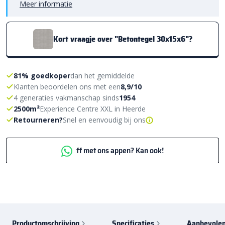
Meer informatie
Kort vraagje over "Betontegel 30x15x6"?
81% goedkoper
dan het gemiddelde
Klanten beoordelen ons met een
8,9/10
4 generaties vakmanschap sinds
1954
2500m²
Experience Centre XXL in Heerde
Retourneren?
Snel en eenvoudig bij ons
ff met ons appen? Kan ook!
Productomschrijving
Specificaties
Aanbevolen