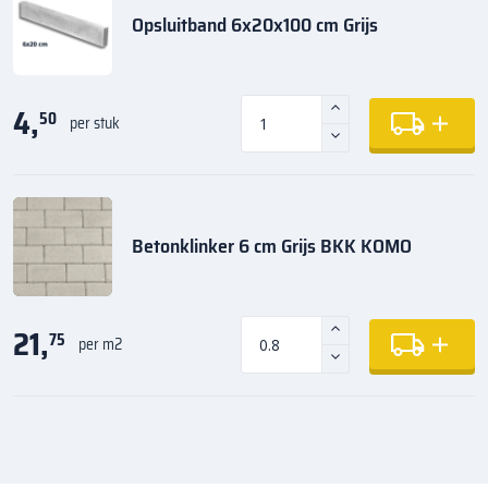
Opsluitband 6x20x100 cm Grijs
4,
50
per stuk
Betonklinker 6 cm Grijs BKK KOMO
21,
75
per m2