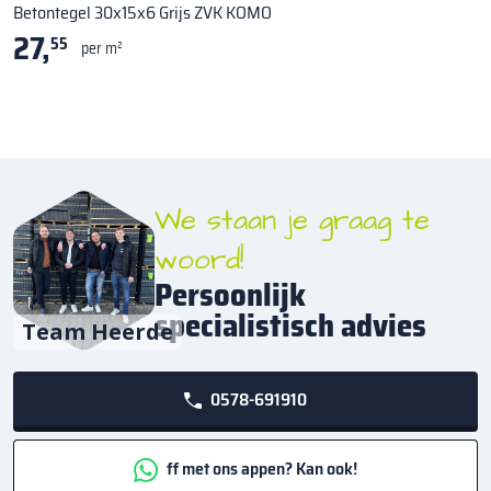
Betontegel 30x15x6 Grijs ZVK KOMO
27,
55
per m²
We staan je graag te
woord!
Persoonlijk
specialistisch advies
Team Heerde
0578-691910
ff met ons appen? Kan ook!