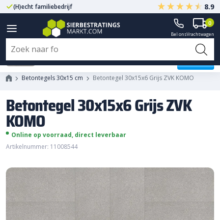
8.9
(H)echt familiebedrijf
Gegarandeerd A-kwaliteit
0
Bel ons
Vrachtwagen
Betontegel 30x15x6 Grijs ZVK
KOMO
Betontegels 30x15 cm
Betontegel 30x15x6 Grijs ZVK KOMO
Betontegel 30x15x6 Grijs ZVK
KOMO
Online op voorraad, direct leverbaar
Artikelnummer: 11008544