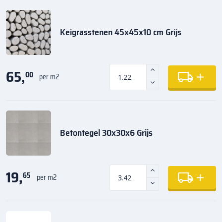
Keigrasstenen 45x45x10 cm Grijs
65,
00
per m2
Betontegel 30x30x6 Grijs
19,
65
per m2