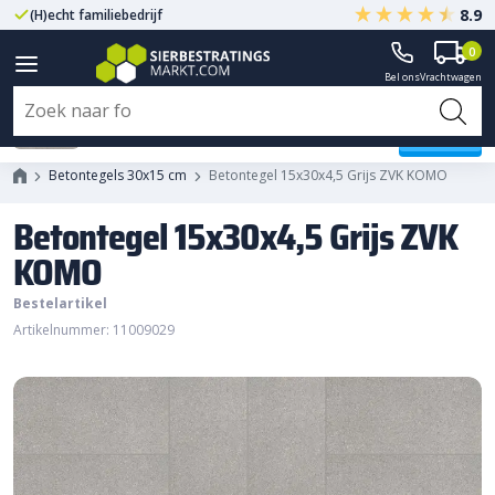
8.9
(H)echt familiebedrijf
Gegarandeerd A-kwaliteit
0
Bel ons
Vrachtwagen
Betontegel 15x30x4,5 Grijs ZVK
KOMO
Betontegels 30x15 cm
Betontegel 15x30x4,5 Grijs ZVK KOMO
Betontegel 15x30x4,5 Grijs ZVK
KOMO
Bestelartikel
Artikelnummer: 11009029