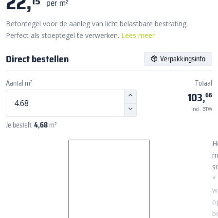
22,
15
per m²
Betontegel voor de aanleg van licht belastbare bestrating.
Perfect als stoeptegel te verwerken.
Lees meer
Direct bestellen
Verpakkingsinfo
Aantal m²
Totaal
103,
66
incl. BTW
Je bestelt:
4,68
m²
H
m
sn
*
w
o
b