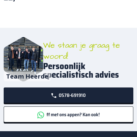
We staan je graag te
woord!
Persoonlijk
specialistisch advies
Team Heerde
0578-691910
ff met ons appen? Kan ook!