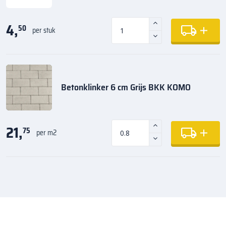
4,
50
per stuk
Betonklinker 6 cm Grijs BKK KOMO
21,
75
per m2