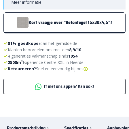
Meer informatie
Kort vraagje over "Betontegel 15x30x4,5"?
81% goedkoper
dan het gemiddelde
Klanten beoordelen ons met een
8,9/10
4 generaties vakmanschap sinds
1954
2500m²
Experience Centre XXL in Heerde
Retourneren?
Snel en eenvoudig bij ons
ff met ons appen? Kan ook!
Productomschrijving
Specificaties
Aanbevolen