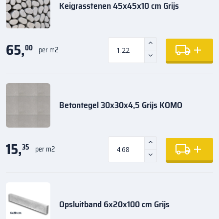
Keigrasstenen 45x45x10 cm Grijs
65,
00
per m2
Betontegel 30x30x4,5 Grijs KOMO
15,
35
per m2
Opsluitband 6x20x100 cm Grijs